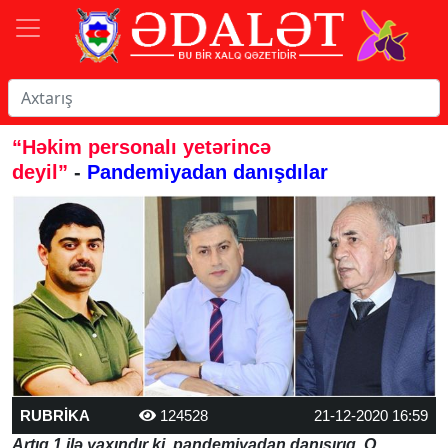
“Həkim personalı yetərincə
deyil”
-
Pandemiyadan danışdılar
RUBRİKA
124528
21-12-2020 16:59
Artıq 1 ilə yaxındır ki, pandemiyadan danışırıq. O,