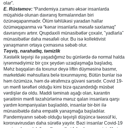
olar”.
E. Rüstəmov:
“Pandemiya zamanı əksər insanlarda
müşahidə olunan davranış formalarından biri
özünəqapanmadır. Ölüm təhlükəsi yaradan hallar
özüməqapanma və “kənar insanlarla məsafə saxlamaq”
davranışını artırır. Qrupdaxili münasibətlər çoxalır, "yadlarla"
münasibətlər daha məsafəli olur. Bu isə kollektivist
yanaşmanın ortaya çıxmasına səbəb olur.
Təşviş, narahatlıq, təmizlik
Xəstəlik təşvişi ilə yaşadığımız bu günlərdə də normal halda
iyrənmədiyimiz bir çox şeydən uzaqlaşmağa başladıq.
Məhz başqaları da toxunur deyə liftin düyməsinə basmır,
marketdəki məhsullara belə toxunmayırıq. Bütün bunlar isə
həm özümüzə, həm də ətrafımıza güvəni sarsıdır. Covid 19-
un mənfi tərəfləri olduğu kimi bizə qazandırdığı müsbət
vərdişlər də oldu. Maddi təminatı aşağı olan, karantin
şəraitinin mənfi təzahürlərinə məruz qalan insanlara qarşı
yardım kompaniyaları başladıldı, insanlar bir-biri ilə
münasibətdə daha empatik yanaşmağa başladılar.
Pandemiyanın səbəb olduğu təşvişli düşüncə təəssüf ki,
koronavirusdan daha sürətlə yayılır. Bəzi insanlar Covid-19