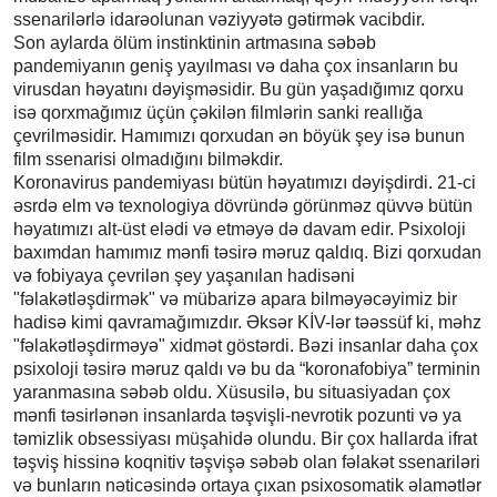
ssenarilərlə idarəolunan vəziyyətə gətirmək vacibdir.
Son aylarda ölüm instinktinin artmasına səbəb
pandemiyanın geniş yayılması və daha çox insanların bu
virusdan həyatını dəyişməsidir. Bu gün yaşadığımız qorxu
isə qorxmağımız üçün çəkilən filmlərin sanki reallığa
çevrilməsidir. Hamımızı qorxudan ən böyük şey isə bunun
film ssenarisi olmadığını bilməkdir.
Koronavirus pandemiyası bütün həyatımızı dəyişdirdi. 21-ci
əsrdə elm və texnologiya dövründə görünməz qüvvə bütün
həyatımızı alt-üst elədi və etməyə də davam edir. Psixoloji
baxımdan hamımız mənfi təsirə məruz qaldıq. Bizi qorxudan
və fobiyaya çevrilən şey yaşanılan hadisəni
"fəlakətləşdirmək" və mübarizə apara bilməyəcəyimiz bir
hadisə kimi qavramağımızdır. Əksər KİV-lər təəssüf ki, məhz
"fəlakətləşdirməyə" xidmət göstərdi. Bəzi insanlar daha çox
psixoloji təsirə məruz qaldı və bu da “koronafobiya” terminin
yaranmasına səbəb oldu. Xüsusilə, bu situasiyadan çox
mənfi təsirlənən insanlarda təşvişli-nevrotik pozunti və ya
təmizlik obsessiyası müşahidə olundu. Bir çox hallarda ifrat
təşviş hissinə koqnitiv təşvişə səbəb olan fəlakət ssenariləri
və bunların nəticəsində ortaya çıxan psixosomatik əlamətlər