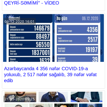
QEYRİ-SƏMİMİ” - VİDEO
06-12-2020 16:01
Azərbaycanda 4 356 nəfər COVID-19-a
yoluxub, 2 517 nəfər sağalıb, 39 nəfər vəfat
edib
21-05-2020 09:25