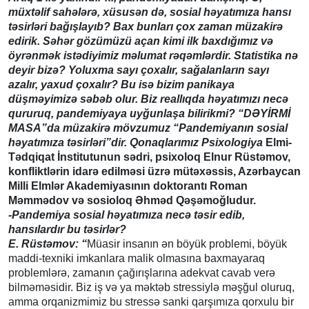
müxtəlif sahələrə, xüsusən də, sosial həyatımıza hansı
təsirləri bağışlayıb? Bax bunları çox zaman müzakirə
edirik. Səhər gözümüzü açan kimi ilk baxdığımız və
öyrənmək istədiyimiz məlumat rəqəmlərdir. Statistika nə
deyir bizə? Yoluxma sayı çoxalır, sağalanların sayı
azalır, yaxud çoxalır? Bu isə bizim panikaya
düşməyimizə səbəb olur. Biz reallıqda həyatımızı necə
qururuq, pandemiyaya uyğunlaşa bilirikmi? “DƏYİRMİ
MASA”da müzakirə mövzumuz “Pandemiyanın sosial
həyatımıza təsirləri”dir. Qonaqlarımız Psixologiya
Elmi-
Tədqiqat İnstitutunun sədri, psixoloq Elnur Rüstəmov,
konfliktlərin idarə edilməsi üzrə mütəxəssis, Azərbaycan
Milli Elmlər Akademiyasının doktorantı Roman
Məmmədov və sosioloq Əhməd Qəşəmoğludur.
-Pandemiya sosial həyatımıza necə təsir edib,
hansılardır bu təsirlər?
E. Rüstəmov: “
Müasir insanın ən böyük problemi, böyük
maddi-texniki imkanlara malik olmasına baxmayaraq
problemlərə, zamanın çağırışlarına adekvat cavab verə
bilməməsidir. Biz iş və ya məktəb stressiylə məşğul oluruq,
amma orqanizmimiz bu stressə sanki qarşımıza qorxulu bir