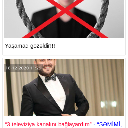
Yaşamaq gözəldir!!!
18-12-2020 11:29
“3 televiziya kanalını bağlayardım”
- “SƏMİMİ,