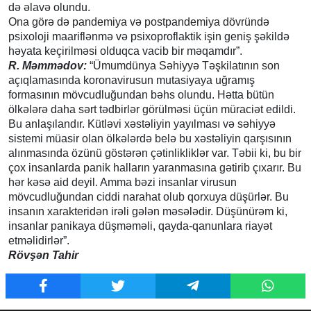
də əlavə olundu.
Ona görə də pandemiya və postpandemiya dövründə
psixoloji maariflənmə və psixoproflaktik işin geniş şəkildə
həyata keçirilməsi olduqca vacib bir məqamdır”.
R. Məmmədov:
“Ümumdünya Səhiyyə Təşkilatının son
açıqlamasında koronavirusun mutasiyaya uğramış
formasının mövcudluğundan bəhs olundu. Hətta bütün
ölkələrə daha sərt tədbirlər görülməsi üçün müraciət edildi.
Bu anlaşılandır. Kütləvi xəstəliyin yayılması və səhiyyə
sistemi müasir olan ölkələrdə belə bu xəstəliyin qarşısının
alınmasında özünü göstərən çətinlikliklər var. Təbii ki, bu bir
çox insanlarda panik halların yaranmasına gətirib çıxarır. Bu
hər kəsə aid deyil. Amma bəzi insanlar virusun
mövcudluğundan ciddi narahat olub qorxuya düşürlər. Bu
insanın xarakteridən irəli gələn məsələdir. Düşünürəm ki,
insanlar panikaya düşməməli, qayda-qanunlara riayət
etməlidirlər”.
Rövşən Tahir