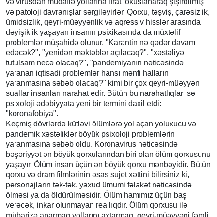
və virusdan müdafiə yollarına ifrat fokuslanaraq şişirdilmiş
və patoloji davranışlar sərgiləyirlər. Qorxu, təşviş, çarəsizlik,
ümidsizlik, qeyri-müəyyənlik və aqressiv hisslər arasında
dəyişiklik yaşayan insanın psixikasında da müxtəlif
problemlər müşahidə olunur. "Karantin nə qədər davam
edəcək?", "yenidən məktəblər açılacaq?", "xəstəliyə
tutulsam necə olacaq?", "pandemiyanın nəticəsində
yaranan iqtisadi problemlər hansı mənfi halların
yaranmasına səbəb olacaq?" kimi bir çox qeyri-müəyyən
suallar insanları narahat edir. Bütün bu narahatlıqlar isə
psixoloji ədəbiyyata yeni bir termini daxil etdi:
"koronafobiya".
Keçmiş dövrlərdə kütləvi ölümlərə yol açan yoluxucu və
pandemik xəstəliklər böyük psixoloji problemlərin
yaranmasına səbəb oldu. Koronavirus nəticəsində
bəşəriyyət ən böyük qorxularından biri olan ölüm qorxusunu
yaşayır. Ölüm insan üçün ən böyük qorxu mənbəyidir. Bütün
qorxu və dram filmlərinin əsas sujet xəttini bilirsiniz ki,
personajların tək-tək, yaxud ümumi fəlakət nəticəsində
ölməsi ya da öldürülməsidir. Ölüm hamımız üçün baş
verəcək, inkar olunmayan reallıqdır. Ölüm qorxusu ilə
mübarizə aparmaq yollarını axtarmaq, qeyri-müəyyəni fərqli