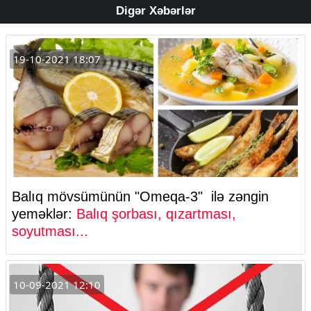
Digər Xəbərlər
19-10-2021 18:07
Balıq mövsümünün "Omeqa-3" ilə zəngin
yeməklər:
Balıq şorbası, qızartması,
soyutması...
10-09-2021 12:10