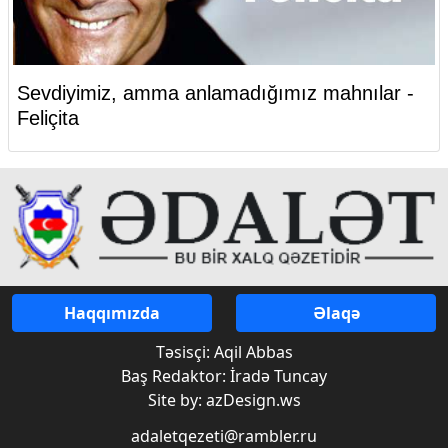
Sevdiyimiz, amma anlamadığımız mahnılar -
Feliçita
Haqqımızda
Əlaqə
Təsisçi: Aqil Abbas
Baş Redaktor: İradə Tuncay
Site by: azDesign.ws
adaletqezeti@rambler.ru