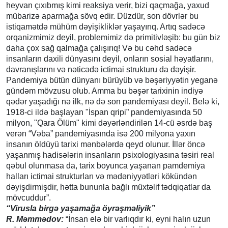
heyvan çıxıbmış kimi reaksiya verir, bizi qaçmağa, yaxud
mübarizə aparmağa sövq edir. Düzdür, son dövrlər bu
istiqamətdə mühüm dəyişikliklər yaşayırıq. Artıq sadəcə
orqanizmimiz deyil, problemimiz də primitivləşib: bu gün biz
daha çox sağ qalmağa çalışırıq! Və bu cəhd sadəcə
insanların daxili dünyasını deyil, onların sosial həyatlarını,
davranışlarını və nəticədə ictimai strukturu da dəyişir.
Pandemiya bütün dünyanı bürüyüb və bəşəriyyətin yeganə
gündəm mövzusu olub. Amma bu bəşər tarixinin indiyə
qədər yaşadığı nə ilk, nə də son pandemiyası deyil. Belə ki,
1918-ci ildə başlayan "İspan qripi” pandemiyasında 50
milyon, "Qara Ölüm" kimi dəyərləndirilən 14-cü əsrdə baş
verən “Vəba” pandemiyasında isə 200 milyona yaxın
insanın öldüyü tarixi mənbələrdə qeyd olunur. İllər öncə
yaşanmış hadisələrin insanların psixologiyasına təsiri real
qəbul olunmasa da, tarix boyunca yaşanan pamdemiya
halları ictimai strukturları və mədəniyyətləri kökündən
dəyişdirmişdir, hətta bununla bağlı müxtəlif tədqiqatlar da
mövcuddur”.
“Virusla birgə yaşamağa öyrəşməliyik”
R. Məmmədov:
“İnsan elə bir varlıqdır ki, eyni halın uzun