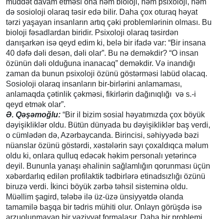
müddət davam etməsi ona həm bioloji, həm psixoloji, həm
də sosioloji olaraq təsir edə bilir. Daha çox oturaq həyat
tərzi yaşayan insanların artıq çəki problemlərinin olması. Bu
bioloji fəsadlardan biridir. Psixoloji olaraq təsirdən
danışarkən isə qeyd edim ki, belə bir ifadə var: “Bir insana
40 dəfə dəli desən, dəli olar”. Bu nə deməkdir? “O insan
özünün dəli olduğuna inanacaq” deməkdir. Və inandığı
zaman da bunun psixoloji özünü göstərməsi labüd olacaq.
Sosioloji olaraq insanların bir-birlərini anlamaması,
anlamaqda çətinlik çəkməsi, fikirlərin dağınıqlığı və s.-i
qeyd etmək olar”.
Ə. Qəşəmoğlu:
“Bir il bizim sosial həyatımızda çox böyük
dəyişikliklər oldu. Bütün dünyada bu dəyişikliklər baş verdi,
o cümlədən də, Azərbaycanda. Birincisi, səhiyyədə bəzi
nüanslar özünü göstərdi, xəstələrin sayı çoxaldıqca məlum
oldu ki, onlara qulluq edəcək həkim personalı yetərincə
deyil. Bununla yanaşı əhalinin sağlamlığın qorunması üçün
xəbərdarlıq edilən profilaktik tədbirlərə etinadsızlığı özünü
biruzə verdi. İkinci böyük zərbə təhsil sisteminə oldu.
Müəllim şagird, tələbə ilə üz-üzə ünsiyyətdə olanda
tamamilə başqa bir tədris mühiti olur. Onlayn görüşdə isə
arzuolunmayan bir vəziyyət formalaşır. Daha bir problemi