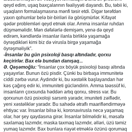
qeyd edim, uşaq baxçalarının fəaliyyəti dayandı. Bu, təbii ki,
uşaqların formalaşmasına mənfi təsir etdi. Digər tərəfdən
yaxın qohumlar belə bir-biriləri ilə görüşmürlər. Kifayət
qədər problemləri qeyd etmək olar. Amma insanlar ruhdan
düşməməlidir. Mən dəfələrlə demişəm, yenə də qeyd
edirəm, kəndlərdə insanlar ilanla birliklə yaşamağa
öyrəşdikləri kimi biz də virusla birgə yaşamağa
öyrəşməliyik”.
-İnsanlar bu gün psixoloji basqı altındadır, qorxu
keçirirlər. Bax elə bundan danışaq...
Ə. Qəşəmoğlu:
“İnsanlar çox böyük psixoloji basqı altında
yaşayırlar. Bunun özü pisdir. Çünki bu birbaşa immunitetə
ciddi zərbə vurur. Aydındır ki, bu xəstəlik başlayandan hər
kəs çağırış edir ki, immuniteti gücləndirin. Amma təəssüf ki,
insanların çoxsunda həddən artıq qorxu, stress var. Bu
qorxunun özü psixoloji sarsıntı yaradır, imuniteti zəiflədir,
yeni xəstəliklər yaradır. Bu sahədə ətraflı maarifləndirməyə
ehtiyac var. İnsanlar bilsə ki, koronavirusla necə yaşamaq
olar, hər şey qaydasına girər. İnsanlar bilməlidir ki, məsafə
saxlamaq lazımdır, maska taxmaq lazımdır, əlləri, üzü təmiz
yumaq lazımdır. Bax bunlara riayət etməklə özünü qorumaq