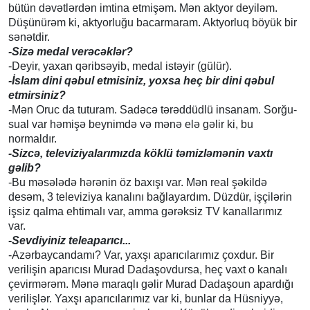
bütün dəvətlərdən imtina etmişəm. Mən aktyor deyiləm.
Düşünürəm ki, aktyorluğu bacarmaram. Aktyorluq böyük bir
sənətdir.
-Sizə medal verəcəklər?
-Deyir, yaxan qəribsəyib, medal istəyir (gülür).
-İslam dini qəbul etmisiniz, yoxsa heç bir dini qəbul
etmirsiniz?
-Mən Oruc da tuturam. Sadəcə tərəddüdlü insanam. Sorğu-
sual var həmişə beynimdə və mənə elə gəlir ki, bu
normaldır.
-Sizcə, televiziyalarımızda köklü təmizləmənin vaxtı
gəlib?
-Bu məsələdə hərənin öz baxışı var. Mən real şəkildə
desəm, 3 televiziya kanalını bağlayardım. Düzdür, işçilərin
işsiz qalma ehtimalı var, amma gərəksiz TV kanallarımız
var.
-Sevdiyiniz teleaparıcı...
-Azərbaycandamı? Var, yaxşı aparıcılarımız çoxdur. Bir
verilişin aparıcısı Murad Dadaşovdursa, heç vaxt o kanalı
çevirmərəm. Mənə maraqlı gəlir Murad Dadaşoun apardığı
verilişlər. Yaxşı aparıcılarımız var ki, bunlar da Hüsniyyə,