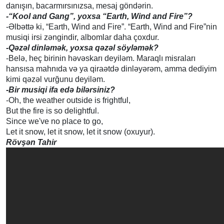
danışın, bacarmırsınızsa, mesaj göndərin.
-“Kool and Gang”, yoxsa “Earth,
Wind and Fire”?
-Əlbəttə ki, “Earth, Wind and Fire”. “Earth, Wind and Fire”nin
musiqi irsi zəngindir, albomlar daha çoxdur.
-Qəzəl dinləmək, yoxsa qəzəl söyləmək?
-Belə, heç birinin həvəskarı deyiləm. Maraqlı misraları
hansısa mahnıda və ya qiraətdə dinləyərəm, amma dediyim
kimi qəzəl vurğunu deyiləm.
-Bir musiqi ifa edə bilərsiniz?
-Oh, the weather outside is frightful,
But the fire is so delightful.
Since we've no place to go,
Let it snow, let it snow, let it snow (oxuyur).
Rövşən Tahir