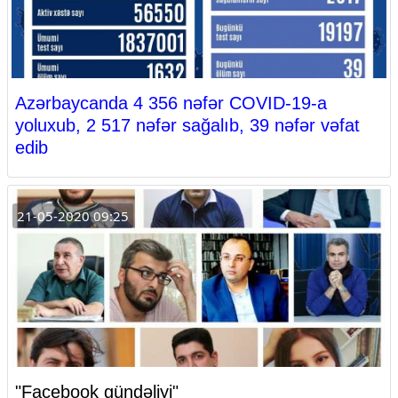
Azərbaycanda 4 356 nəfər COVID-19-a
yoluxub, 2 517 nəfər sağalıb, 39 nəfər vəfat
edib
21-05-2020 09:25
"Facebook gündəliyi"