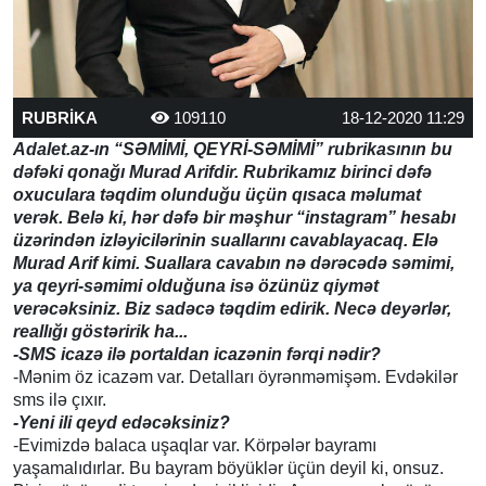
RUBRİKA
109110
18-12-2020 11:29
Adalet.az-ın “SƏMİMİ, QEYRİ-SƏMİMİ” rubrikasının bu
dəfəki qonağı Murad Arifdir. Rubrikamız birinci dəfə
oxuculara təqdim olunduğu üçün qısaca məlumat
verək. Belə ki, hər dəfə bir məşhur “instagram” hesabı
üzərindən izləyicilərinin suallarını cavablayacaq. Elə
Murad Arif kimi. Suallara cavabın nə dərəcədə səmimi,
ya qeyri-səmimi olduğuna isə özünüz qiymət
verəcəksiniz. Biz sadəcə təqdim edirik. Necə deyərlər,
reallığı göstəririk ha...
-SMS icazə ilə portaldan icazənin fərqi nədir?
-Mənim öz icazəm var. Detalları öyrənməmişəm. Evdəkilər
sms ilə çıxır.
-Yeni ili qeyd edəcəksiniz?
-Evimizdə balaca uşaqlar var. Körpələr bayramı
yaşamalıdırlar. Bu bayram böyüklər üçün deyil ki, onsuz.