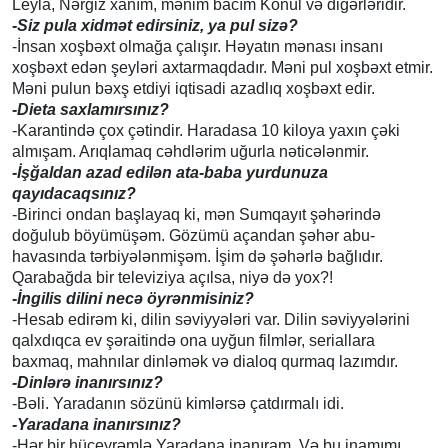
Leyla, Nərgiz xanım, mənim bacım Könül və digərləridir.
-Siz pula xidmət edirsiniz, ya pul sizə?
-İnsan xoşbəxt olmağa çalışır. Həyatın mənası insanı
xoşbəxt edən şeyləri axtarmaqdadır. Məni pul xoşbəxt etmir.
Məni pulun bəxş etdiyi iqtisadi azadlıq xoşbəxt edir.
-Dieta saxlamırsınız?
-Karantində çox çətindir. Haradasa 10 kiloya yaxın çəki
almışam. Arıqlamaq cəhdlərim uğurla nəticələnmir.
-İşğaldan azad edilən ata-baba yurdunuza
qayıdacaqsınız?
-Birinci ondan başlayaq ki, mən Sumqayıt şəhərində
doğulub böyümüşəm. Gözümü açandan şəhər abu-
havasında tərbiyələnmişəm. İşim də şəhərlə bağlıdır.
Qarabağda bir televiziya açılsa, niyə də yox?!
-İngilis dilini necə öyrənmisiniz?
-Hesab edirəm ki, dilin səviyyələri var. Dilin səviyyələrini
qalxdıqca ev şəraitində ona uyğun filmlər, seriallara
baxmaq, mahnılar dinləmək və dialoq qurmaq lazımdır.
-Dinlərə inanırsınız?
­-Bəli. Yaradanın sözünü kimlərsə çatdırmalı idi.
-Yaradana inanırsınız?
-Hər bir hüceyrəmlə Yaradana inanıram. Və bu inamımı