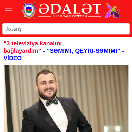
“3 televiziya kanalını
bağlayardım”
- “SƏMİMİ, QEYRİ-SƏMİMİ” -
VİDEO