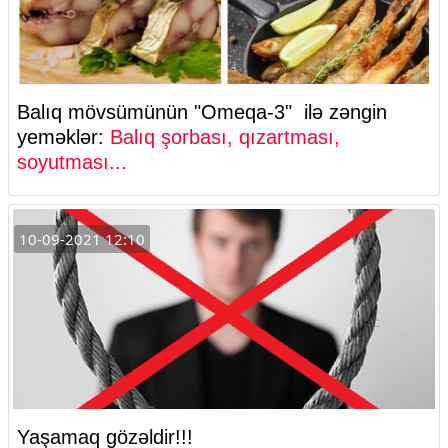
Balıq mövsümünün "Omeqa-3" ilə zəngin
yeməklər:
Balıq şorbası, qızartması,
soyutması...
10-09-2021 12:10
Yaşamaq gözəldir!!!