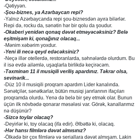
-Qətiyyən.
-Şou-biznes, ya Azərbaycan repi?
-Yalnız Azərbaycanda repi şou-biznesdən ayıra bilərlər.
Repi də, rocku da, sənətin hər bir qolu da şoudur.
-Okaberi yenidən qonaq dəvət etməyəcəksiniz? Belə
eşitmişəm ki, qonağınız olacaq...
-Mənim xəbərim yoxdur.
-Yeni ili necə qeyd edəcəksiniz?
-Neçə illər otellerdə, restoranlarda, səhnələrdə olurdum. Bu
il isə evdə ailəmlə, uşaqlarla birlikdə keçirəcəm.
-Təxminən 11 il musiqili veriliş apardınız. Təkrar olsa,
sevinərik...
-Düz 10 il musiqili proqram apardım Lider kanalında.
Sənətçilər, sənətkarlar, bütün musiqi janrlarının ifaçıları
proqramda olurdu. Yenə də belə bir şey etmək olar. Bunun
üçün ilk növbədə qonarar məsələsi var. Görək, kanallarımız
nə düşünür?
­-Sizcə toylar olacaq?
-Deyirlər ki, toy olacaq (ifa edir). Əlbəttə ki, olacaq.
-Hər hansı filmlərə dəvət almısınız?
-Ölkədə bir çox filmlərə və seriallara dəvət almışam. Lakin