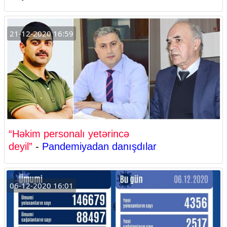
21-12-2020 16:59
“Həkim personalı yetərincə
deyil”
-
Pandemiyadan danışdılar
06-12-2020 16:01