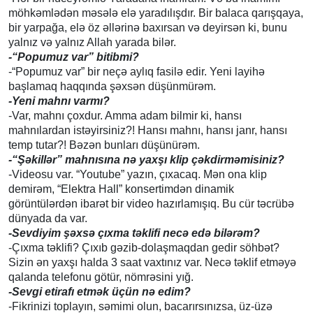
möhkəmlədən məsələ elə yaradılışdır. Bir balaca qarışqaya,
bir yarpağa, elə öz əllərinə baxırsan və deyirsən ki, bunu
yalnız və yalnız Allah yarada bilər.
-“Popumuz var” bitibmi?
-“Popumuz var” bir neçə aylıq fasilə edir. Yeni layihə
başlamaq haqqında şəxsən düşünmürəm.
-Yeni mahnı varmı?
-Var, mahnı çoxdur. Amma adam bilmir ki, hansı
mahnılardan istəyirsiniz?! Hansı mahnı, hansı janr, hansı
temp tutar?! Bəzən bunları düşünürəm.
-“Şəkillər” mahnısına nə yaxşı klip çəkdirməmisiniz?
-Videosu var. “Youtube” yazın, çıxacaq. Mən ona klip
demirəm, “Elektra Hall” konsertimdən dinamik
görüntülərdən ibarət bir video hazırlamışıq. Bu cür təcrübə
dünyada da var.
-Sevdiyim şəxsə çıxma təklifi necə edə bilərəm?
-Çıxma təklifi? Çıxıb gəzib-dolaşmaqdan gedir söhbət?
Sizin ən yaxşı halda 3 saat vaxtınız var. Necə təklif etməyə
qalanda telefonu götür, nömrəsini yığ.
-Sevgi etirafı etmək üçün nə edim?
-Fikrinizi toplayın, səmimi olun, bacarırsınızsa, üz-üzə