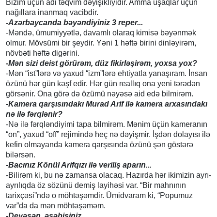
Bizim üçün adi təqvim dəyişikliyidir. Amma uşaqlar üçün
nağıllara inanmaq vacibdir.
-Azərbaycanda bəyəndiyiniz 3 reper...
-Məndə, ümumiyyətlə, davamlı olaraq kimisə bəyənmək
olmur. Mövsümi bir şeydir. Yəni 1 həftə birini dinləyirəm,
növbəti həftə digərini.
-Mən sizi deist görürəm, düz fikirləşirəm, yoxsa yox?
-Mən “ist”lərə və yaxud “izm”lərə ehtiyatla yanaşıram. İnsan
özünü hər gün kəşf edir. Hər gün reallıq ona yeni tərədən
görsənir. Ona görə də özümü nəyəsə aid edə bilmirəm.
-Kamera qarşısındakı Murad Arif ilə kamera arxasındakı
nə ilə fərqlənir?
-Nə ilə fərqləndiyimi tapa bilmirəm. Mənim üçün kameranın
“on”, yaxud “off” rejimində heç nə dəyişmir. İşdən dolayısı ilə
kefin olmayanda kamera qarşısında özünü şən göstərə
bilərsən.
-Bacınız Könül Arifqızı ilə veriliş aparın...
-Bilirəm ki, bu nə zamansa olacaq. Hazırda hər ikimizin ayrı-
ayrılıqda öz sözünü demiş layihəsi var. “Bir mahnının
tarixçəsi”ndə o möhtəşəmdir. Ümidvaram ki, “Popumuz
var”da da mən möhtəşəməm.
-Deyəsən, əsəbisiniz...