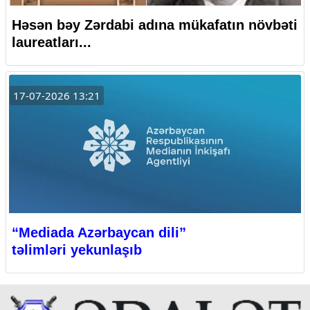
Həsən bəy Zərdabi adına mükafatın növbəti
laureatları...
17-07-2026 13:21
“Mediada Azərbaycan dili”
təlimləri yekunlaşıb