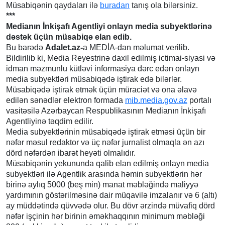
Müsabiqənin qaydaları ilə
buradan
tanış ola bilərsiniz.
***
Medianın İnkişafı Agentliyi onlayn media subyektlərinə
dəstək üçün müsabiqə elan edib.
Bu barədə
Adalet.az-
a MEDİA-dan məlumat verilib.
Bildirilib ki, Media Reyestrinə daxil edilmiş ictimai-siyasi və
idman məzmunlu kütləvi informasiya dərc edən onlayn
media subyektləri müsabiqədə iştirak edə bilərlər.
Müsabiqədə iştirak etmək üçün müraciət və ona əlavə
edilən sənədlər elektron formada
mib.media.gov.az
portalı
vasitəsilə Azərbaycan Respublikasının Medianın İnkişafı
Agentliyinə təqdim edilir.
Media subyektlərinin müsabiqədə iştirak etməsi üçün bir
nəfər məsul redaktor və üç nəfər jurnalist olmaqla ən azı
dörd nəfərdən ibarət heyəti olmalıdır.
Müsabiqənin yekununda qalib elan edilmiş onlayn media
subyektləri ilə Agentlik arasında həmin subyektlərin hər
birinə aylıq 5000 (beş min) manat məbləğində maliyyə
yardımının göstərilməsinə dair müqavilə imzalanır və 6 (altı)
ay müddətində qüvvədə olur. Bu dövr ərzində müvafiq dörd
nəfər işçinin hər birinin əməkhaqqının minimum məbləği