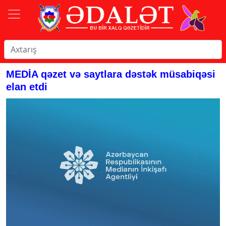
MEDİA qəzet və saytlara dəstək müsabiqəsi
elan etdi