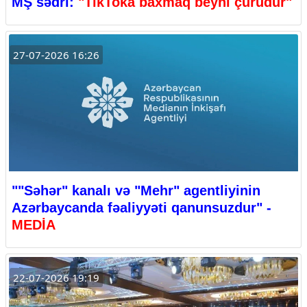
MŞ sədri:
"TikToka baxmaq beyni çürüdür"
27-07-2026 16:26
""Səhər" kanalı və "Mehr" agentliyinin
Azərbaycanda fəaliyyəti qanunsuzdur" -
MEDİA
22-07-2026 19:19