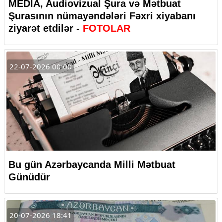
MEDİA, Audiovizual Şura və Mətbuat
Şurasının nümayəndələri Fəxri xiyabanı
ziyarət etdilər -
FOTOLAR
22-07-2026 00:00
Bu gün Azərbaycanda Milli Mətbuat
Günüdür
20-07-2026 18:41