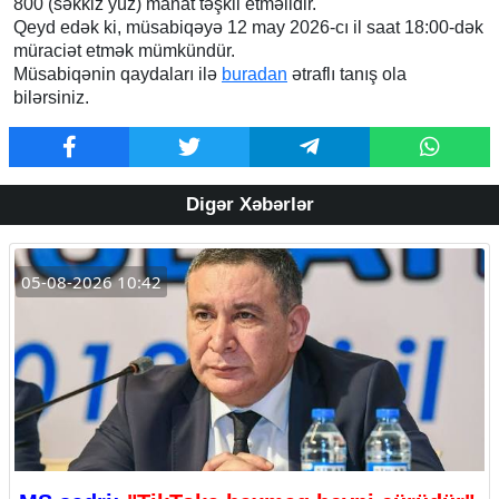
800 (səkkiz yüz) manat təşkil etməlidir.
Qeyd edək ki, müsabiqəyə 12 may 2026-cı il saat 18:00-dək
müraciət etmək mümkündür.
Müsabiqənin qaydaları ilə
buradan
ətraflı tanış ola
bilərsiniz.
Digər Xəbərlər
05-08-2026 10:42