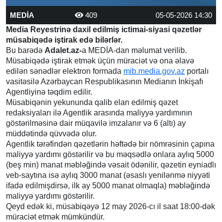
MEDİA
409
05-05-2026 14:30
Media Reyestrinə daxil edilmiş ictimai-siyasi qəzetlər
müsabiqədə iştirak edə bilərlər.
Bu barədə
Adalet.az-
a MEDİA-dan məlumat verilib.
Müsabiqədə iştirak etmək üçün müraciət və ona əlavə
edilən sənədlər elektron formada
mib.media.gov.az
portalı
vasitəsilə Azərbaycan Respublikasının Medianın İnkişafı
Agentliyinə təqdim edilir.
Müsabiqənin yekununda qalib elan edilmiş qəzet
redaksiyaları ilə Agentlik arasında maliyyə yardımının
göstərilməsinə dair müqavilə imzalanır və 6 (altı) ay
müddətində qüvvədə olur.
Agentlik tərəfindən qəzetlərin həftədə bir nömrəsinin çapına
maliyyə yardımı göstərilir və bu məqsədlə onlara aylıq 5000
(beş min) manat məbləğində vəsait ödənilir, qəzetin eyniadlı
veb-saytına isə aylıq 3000 manat (əsaslı yenilənmə niyyəti
ifadə edilmişdirsə, ilk ay 5000 manat olmaqla) məbləğində
maliyyə yardımı göstərilir.
Qeyd edək ki, müsabiqəyə 12 may 2026-cı il saat 18:00-dək
müraciət etmək mümkündür.