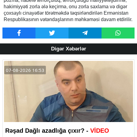
pozma, habelə terrorçuluq, terrorçuluğu maliyyələşdirmə,
hakimiyyəti zorla ələ keçirmə, onu zorla saxlama və digər
çoxsaylı cinayətlər törətməkdə təqsirləndirilən Ermənistan
Respublikasının vətəndaşlarının məhkəməsi davam etdirilir.
Digər Xəbərlər
07-08-2026 16:53
Rəşad Dağlı azadlığa çıxır? -
VİDEO