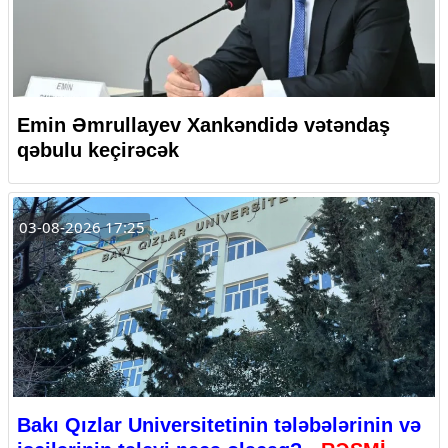
Emin Əmrullayev Xankəndidə vətəndaş
qəbulu keçirəcək
03-08-2026 17:25
Bakı Qızlar Universitetinin tələbələrinin və