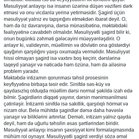
Məsuliyyət anlayışı isə insanın üzərinə düşən vəzifəni dərk
etməsi və onu vicdanla yerinə yetirməsidir. Şagird üçün
məsuliyyət yalnız ev tapşırığını etməkdən ibarət deyil. O,
həm də öz davranışına, dərsə münasibətinə, məktəbdəki
fəaliyyətinə cavabdeh olmalıdır. Məsuliyyətli şagird bilir ki,
onun bugünkü zəhməti gələcəyini müəyyənləşdirir. O
anlayır ki, valideynin, müəllimin və dövlətin ona göstərdiyi
qayğının qarşılığını yaxşı oxumaqla verməlidir. Məsuliyyət
hissi olmayan şagird isə vaxtını boş keçirir, dərslərinə
laqeyd yanaşır və nəticədə həm özünə, həm də ailəsinə
problem yaradır.
Məktəbdə intizamın qorunması təhsil prosesinin
keyfiyyətinə birbaşa təsir edir. Sinifdə səs-küy və
qaydasızlıq olduqda müəllim dərsi normal şəkildə izah edə
bilmir. Şagirdlərin diqqəti yayınır, dərsin mənimsənilməsi
çətinləşir. İntizamlı sinifdə isə sakitlik, qarşılıqlı hörmət və
nizam olur. Belə mühitdə şagirdlər dərsə daha həvəslə
yanaşır və biliklərini artırırlar. Deməli, intizam yalnız qayda
deyil, həm də uğurlu təhsilin əsas şərtlərindən biridir.
Məsuliyyət anlayışı insanın şəxsiyyət kimi formalaşmasında
mühüm rol oynayır. Məsuliyyətli şagird verdiyi sözə əməl