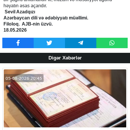
həyatın əsas açarıdır.
Sevil Azadqızı
Azərbaycan dili və ədəbiyyatı müəllimi.
Filoloq. AJB-nin üzvü.
18.05.2026
Digər Xəbərlər
05-08-2026 20:45