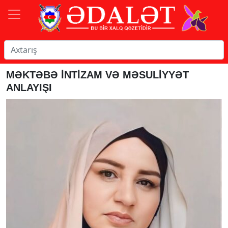
MƏKTƏBƏ İNTİZAM VƏ MƏSULİYYƏT
ANLAYIŞI