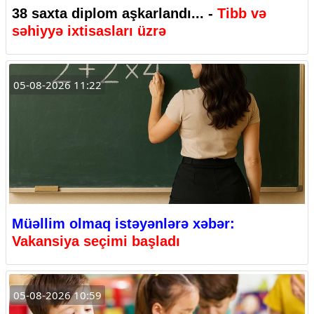
38 saxta diplom aşkarlandı... -
Tibb və
səhiyyə ixtisasları üzrə
05-08-2026 11:22
Müəllim olmaq istəyənlərə xəbər:
Vakansiya seçimi başladı
05-08-2026 10:59