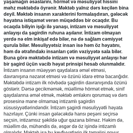
yaşamağın əsaslarını, hörmət və məsuliyyət hissini
məhz məktəbdə öyrənir. Məktəb yalnız dərs keçilən bina
deyil. Məktəb insanın xarakterini formalaşdıran, gələcək
həyatına istiqamət verən müqəddəs bir ocaqdır. Bu
ocaqda biliyin işığı ilə yanaşı, intizam və məsuliyyət
anlayışı da şagirdin ruhuna aşılanır. İntizam olmayan
yerdə nə elm inkişaf edə bilər, nə də sağlam cəmiyyət
qurula bilər. Məsuliyyətsiz insan isə həm öz həyatını,
həm də ətrafındakı insanları çətin vəziyyətə sala bilər.
Buna görə məktəbdə intizam və məsuliyyət anlayışı hər
bir şagird üçün vacib həyat prinsipi hesab olunmalıdır.
İntizam insanın müəyyən qaydalara əməl etməsi,
davranışına nəzarət etməsi və özünü idarə etmə bacarığıdır.
Məktəbdə intizam ilk növbədə şagirdin davranışında özünü
göstərir. Dərsə gecikməmək, müəllimə hörmət etmək, sinif
qaydalarına əməl etmək, məktəb əmlakını qorumaq və dərs
prosesinə mane olmamaq intizamlı şagirdin
xüsusiyyətlərindəndir. İntizam şagirdi məsuliyyətli həyata
hazırlayır. Çünki insan gələcəkdə hansı peşəni seçirsə
seçsin, intizamsız şəkildə uğur qazana bilməz. Həkim də,
müəllim də, mühəndis də, əsgər də öz işində intizamlı
olmalıdır. Məktəb isə bu keyfiyyətlərin ilk təməlini qoyur.