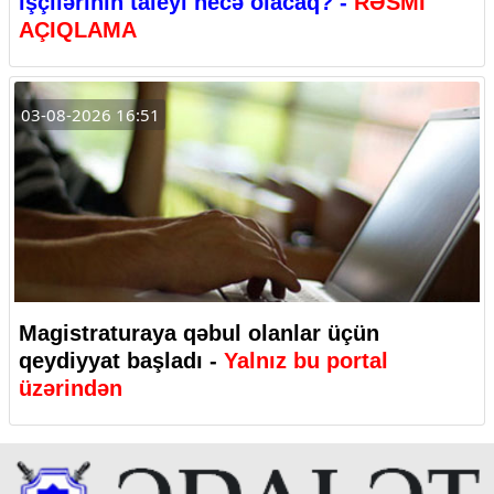
işçilərinin taleyi necə olacaq? -
RƏSMİ
AÇIQLAMA
03-08-2026 16:51
Magistraturaya qəbul olanlar üçün
qeydiyyat başladı -
Yalnız bu portal
üzərindən