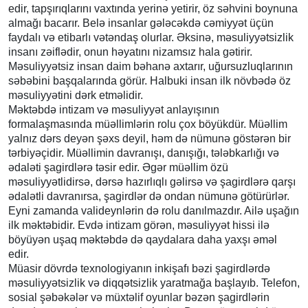
edir, tapşırıqlarını vaxtında yerinə yetirir, öz səhvini boynuna
almağı bacarır. Belə insanlar gələcəkdə cəmiyyət üçün
faydalı və etibarlı vətəndaş olurlar. Əksinə, məsuliyyətsizlik
insanı zəiflədir, onun həyatını nizamsız hala gətirir.
Məsuliyyətsiz insan daim bəhanə axtarır, uğursuzluqlarının
səbəbini başqalarında görür. Halbuki insan ilk növbədə öz
məsuliyyətini dərk etməlidir.
Məktəbdə intizam və məsuliyyət anlayışının
formalaşmasında müəllimlərin rolu çox böyükdür. Müəllim
yalnız dərs deyən şəxs deyil, həm də nümunə göstərən bir
tərbiyəçidir. Müəllimin davranışı, danışığı, tələbkarlığı və
ədaləti şagirdlərə təsir edir. Əgər müəllim özü
məsuliyyətlidirsə, dərsə hazırlıqlı gəlirsə və şagirdlərə qarşı
ədalətli davranırsa, şagirdlər də ondan nümunə götürürlər.
Eyni zamanda valideynlərin də rolu danılmazdır. Ailə uşağın
ilk məktəbidir. Evdə intizam görən, məsuliyyət hissi ilə
böyüyən uşaq məktəbdə də qaydalara daha yaxşı əməl
edir.
Müasir dövrdə texnologiyanın inkişafı bəzi şagirdlərdə
məsuliyyətsizlik və diqqətsizlik yaratmağa başlayıb. Telefon,
sosial şəbəkələr və müxtəlif oyunlar bəzən şagirdlərin