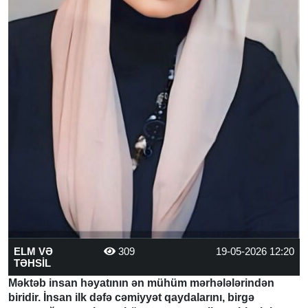
ELM VƏ
309
19-05-2026 12:20
TƏHSİL
Məktəb insan həyatının ən mühüm mərhələlərindən
biridir. İnsan ilk dəfə cəmiyyət qaydalarını, birgə