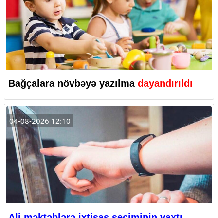
Bağçalara növbəyə yazılma
dayandırıldı
04-08-2026 12:10
Ali məktəblərə ixtisas seçiminin vaxtı