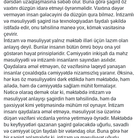
dərsdən uzaqlaşmasına səbəb olur. Buna görə şagird öz
vaxtını düzgün idarə etməyi öyrənməlidir. Vaxtına dəyər
verməyən insan gələcəyini də düzgün qura bilməz. İntizamlı
və məsuliyyətli şagird isə texnologiyadan faydalı şəkildə
istifadə edir, onu təhsilinə maneə yox, kömək vasitəsinə
çevirir.
İntizam və məsuliyyət yalnız məktəb illəri üçün lazım olan
anlayış deyil. Bunlar insanın bütün ömrü boyu ona yol
göstərən həyat prinsipləridir. Cəmiyyətin inkişafı da məhz
məsuliyyətli və intizamlı insanların sayından asılıdır.
Qaydalara əməl etməyən, öz vəzifəsinə laqeyd yanaşan
insanlar çoxaldıqda cəmiyyətdə nizamsızlıq yaranır. Əksinə,
hər kəs öz məsuliyyətini dərk etdikdə həm məktəbdə, həm
ailədə, həm də cəmiyyətdə sağlam mühit formalaşır.
Nəticə olaraq demək olar ki, məktəbdə intizam və
məsuliyyət anlayışı şagirdin həm təhsilində, həm də
şəxsiyyət kimi yetişməsində mühüm rol oynayır. İntizam
insanı qaydalara əməl etməyə, məsuliyyət isə üzərinə
düşən vəzifəni vicdanla yerinə yetirməyə öyrədir. Məktəbdə
bu keyfiyyətləri qazanan şagird gələcəkdə uğurlu, savadlı
və cəmiyyət üçün faydalı bir vətəndaş olur. Buna görə hər
bir şagird anlamalıdır ki, intizam və məsuliyyət uğurlu