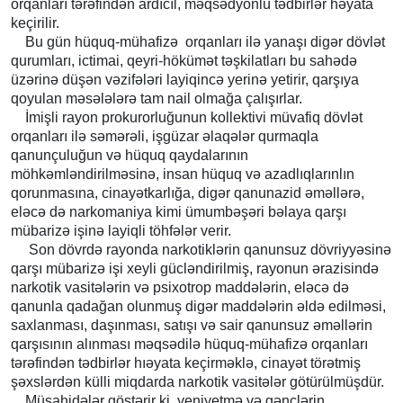
orqanları tərəfindən ardıcıl, məqsədyönlü tədbirlər həyata
keçirilir.
Bu gün hüquq-mühafizə orqanları ilə yanaşı digər dövlət
qurumları, ictimai, qeyri-hökümət təşkilatları bu sahədə
üzərinə düşən vəzifələri layiqincə yerinə yetirir, qarşıya
qoyulan məsələlərə tam nail olmağa çalışırlar.
İmişli rayon prokurorluğunun kollektivi müvafiq dövlət
orqanları ilə səmərəli, işgüzar əlaqələr qurmaqla
qanunçuluğun və hüquq qaydalarının
möhkəmləndirilməsinə, insan hüquq və azadlıqlarınlın
qorunmasına, cinayətkarlığa, digər qanunazid əməllərə,
eləcə də narkomaniya kimi ümumbəşəri bəlaya qarşı
mübarizə işinə layiqli töhfələr verir.
Son dövrdə rayonda narkotiklərin qanunsuz dövriyyəsinə
qarşı mübarizə işi xeyli gücləndirilmiş, rayonun ərazisində
narkotik vasitələrin və psixotrop maddələrin, eləcə də
qanunla qadağan olunmuş digər maddələrin əldə edilməsi,
saxlanması, daşınması, satışı və sair qanunsuz əməllərin
qarşısının alınması məqsədilə hüquq-mühafizə orqanları
tərəfindən tədbirlər hıəyata keçirməklə, cinayət törətmiş
şəxslərdən külli miqdarda narkotik vasitələr götürülmüşdür.
Müşahidələr göstərir ki, yeniyetmə və gənclərin