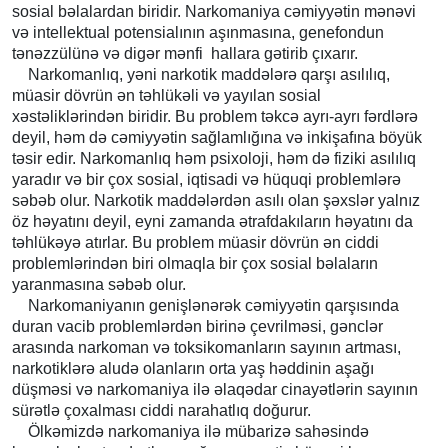
sosial bəlalardan biridir. Narkomaniya cəmiyyətin mənəvi
və intellektual potensialının aşınmasına, genefondun
tənəzzülünə və digər mənfi hallara gətirib çıxarır.
Narkomanlıq, yəni narkotik maddələrə qarşı asılılıq,
müasir dövrün ən təhlükəli və yayılan sosial
xəstəliklərindən biridir. Bu problem təkcə ayrı-ayrı fərdlərə
deyil, həm də cəmiyyətin sağlamlığına və inkişafına böyük
təsir edir. Narkomanlıq həm psixoloji, həm də fiziki asılılıq
yaradır və bir çox sosial, iqtisadi və hüquqi problemlərə
səbəb olur. Narkotik maddələrdən asılı olan şəxslər yalnız
öz həyatını deyil, eyni zamanda ətrafdakıların həyatını da
təhlükəyə atırlar. Bu problem müasir dövrün ən ciddi
problemlərindən biri olmaqla bir çox sosial bəlaların
yaranmasına səbəb olur.
Narkomaniyanın genişlənərək cəmiyyətin qarşısında
duran vacib problemlərdən birinə çevrilməsi, gənclər
arasında narkoman və toksikomanların sayının artması,
narkotiklərə aludə olanların orta yaş həddinin aşağı
düşməsi və narkomaniya ilə əlaqədar cinayətlərin sayının
sürətlə çoxalması ciddi narahatlıq doğurur.
Ölkəmizdə narkomaniya ilə mübarizə sahəsində