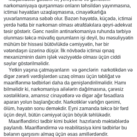
narkomaniyaya qurşanması onların təhsildən yayınmasına,
ictimai həyatdan uzaqlaşmasına, cinayətkarlığa
yuvarlanmasına səbəb olur. Bəzən həyətdə, küçədə, ictimai
yerdə hətta bir narkoman olması ətrafdakılara qeyri-adekvat
təsir göstərir. Gənc nəslin antinarkomaniya ruhunda tərbiyə
olunması təkcə müvafiq qurumların işi deyil, bu məsuliyyətin
mühüm bir hissəsi bütövlükdə cəmiyyətin, hər bir
vətəndaşın üzərinə düşür. İlk növbədə ictimai qınaq
mexanizminin daim işlək vəziyyətdə olması üçün ciddi
səylər göstərilməlidir.
Yetkin yaşına çatmayanların və gənclərin narkotikdən və
digər zərərli vərdişlərdən uzaq olması üçün təbliğat və
maariflənmə tədbirləri daha da genişləndirilməlidir. Hamı
bilməlidir ki, narkomaniya ailələrin dağılmasına, çarəsiz
xəstəliklərə, amansız cinayətlərə və digər ağır fəsadlara
aparan yolun başlanğıcıdır. Narkotiklər varlığın qənimi,
ölüm, həyatın sonu deməkdir. Eyni zamanda təkcə bir fərd
üçün deyil, bütün cəmiyyət üçün böyük təhlükədir.
Maarifləndirici tədbir kimi buklet hazırlanıb məktəblərdə
paylanıb. Maarifləndirmə və reabilitasiya kimi tədbirlər bu
bəlanın qarşısını almaq üçün əsas amillərdəndir.