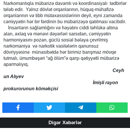
Narkomanlıqla mübarizə davamlı və koordinasiyalı tədbirlər
tələb edir. Yalnız dövlət orqanlarının, hüquq-mühafizə
orqanlarının və tibb mütəxəssislərinin deyil, eyni zamanda
cəmiyyətin hər bir fərdinin bu mübarizəyə qatılması vacibdir.
İnsanların sağlamlığını və həyatını ciddi təhlükə altına
alan, əxlaq və mənəvi dəyərləri sarsıdan, cəmiyyətin
harmoniyasını pozan, güclü sosial bəlaya çevrilmiş
narkomaniya və narkotik vasitələrin qanunsuz
dövriyyəsinə münasibətdə hər birimiz barışmaz mövqe
tutmalı, ümumbəşəri “ağ ölüm”ə qarşı qətiyyətli mübarizə
aparmalıyıq.
Ceyh
un Alıyev
İmişli rayon
prokurorunun köməkçisi
Digər Xəbərlər