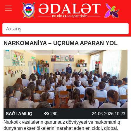
NARKOMANİYA – UÇRUMA APARAN YOL
SAĞLAMLIQ
290
24-06-2026 10:23
Narkotik vasitələrin qanunsuz dövriyyəsi və narkomanlıq
dünyanın əksər ölkələrini narahat edən ən ciddi, qlobal,