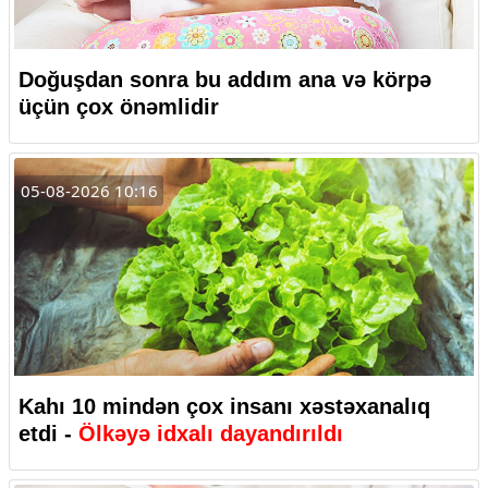
Doğuşdan sonra bu addım ana və körpə
üçün çox önəmlidir
05-08-2026 10:16
Kahı 10 mindən çox insanı xəstəxanalıq
etdi -
Ölkəyə idxalı dayandırıldı