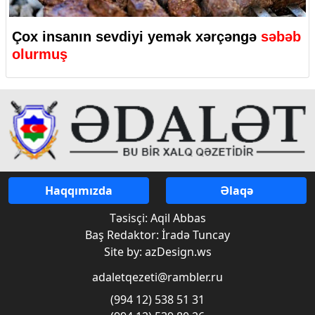
Çox insanın sevdiyi yemək xərçəngə
səbəb
olurmuş
Haqqımızda
Əlaqə
Təsisçi: Aqil Abbas
Baş Redaktor: İradə Tuncay
Site by: azDesign.ws
adaletqezeti@rambler.ru
(994 12) 538 51 31