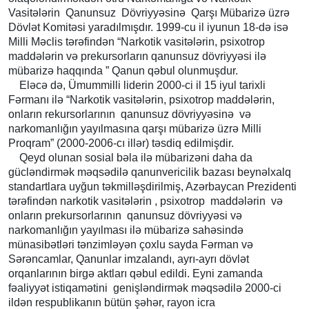
Vasitələrin Qanunsuz Dövriyyəsinə Qarşı Mübarizə üzrə
Dövlət Komitəsi yaradılmışdır. 1999-cu il iyunun 18-də isə
Milli Məclis tərəfindən “Narkotik vasitələrin, psixotrop
maddələrin və prekursorların qanunsuz dövriyyəsi ilə
mübarizə haqqında ” Qanun qəbul olunmuşdur.
Eləcə də, Ümummilli liderin 2000-ci il 15 iyul tarixli
Fərmanı ilə “Narkotik vasitələrin, psixotrop maddələrin,
onların rekursorlarının qanunsuz dövriyyəsinə və
narkomanlığın yayılmasına qarşı mübarizə üzrə Milli
Proqram” (2000-2006-cı illər) təsdiq edilmişdir.
Qeyd olunan sosial bəla ilə mübarizəni daha da
gücləndirmək məqsədilə qanunvericilik bazası beynəlxalq
standartlara uyğun təkmilləşdirilmiş, Azərbaycan Prezidenti
tərəfindən narkotik vasitələrin , psixotrop maddələrin və
onların prekursorlarının qanunsuz dövriyyəsi və
narkomanlığın yayılması ilə mübarizə sahəsində
münasibətləri tənzimləyən çoxlu sayda Fərman və
Sərəncamlar, Qanunlar imzalandı, ayrı-ayrı dövlət
orqanlarının birgə aktları qəbul edildi. Eyni zamanda
fəaliyyət istiqamətini genişləndirmək məqsədilə 2000-ci
ildən respublikanın bütün şəhər, rayon icra