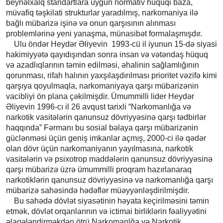
beynəlxalq standartlara uyğun normativ hüquqi baza,
müvafiq təşkilati strukturlar yaradılmış, narkomaniya ilə
bağlı mübarizə işinə və onun qarşısının alınması
problemlərinə yeni yanaşma, münasibət formalaşmışdır.
Ulu öndər Heydər Əliyevin 1993-cü il iyunun 15-də siyasi
hakimiyyətə qayıdışından sonra insan və vətəndaş hüquq
və azadlıqlarının təmin edilməsi, əhalinin sağlamlığının
qorunması, rifah halının yaxşılaşdırılması prioritet vəzifə kimi
qarşıya qoyulmaqla, narkomaniyaya qarşı mübarizənin
vacibliyi ön plana çəkilmişdir. Ümummilli lider Heydər
Əliyevin 1996-cı il 26 avqust tarixli “Narkomanlığa və
narkotik vasitələrin qanunsuz dövriyyəsinə qarşı tədbirlər
haqqında” Fərmanı bu sosial bəlaya qarşı mübarizənin
güclənməsi üçün geniş imkanlar açmış, 2000-ci ilə qədər
olan dövr üçün narkomaniyanın yayılmasına, narkotik
vasitələrin və psixotrop maddələrin qanunsuz dövriyyəsinə
qarşı mübarizə üzrə ümummilli proqram hazırlanaraq
narkotiklərin qanunsuz dövriyyəsinə və narkomanlığa qarşı
mübarizə sahəsində hədəflər müəyyənləşdirilmişdir.
Bu sahədə dövlət siyasətinin həyata keçirilməsini təmin
etmək, dövlət orqanlarının və ictimai birliklərin fəaliyyətini
əlaqələndirməkdən ötrü Narkomanlğa və Narkotik