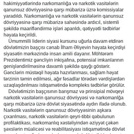
hakimiyyətlərində narkomanlığa və narkotik vasitələrin
qanunsuz dövriyyəsinə qarşı mübarizə üzrə komissiyalar
yaradıldı. Narkomanlığa və narkotik vasitələrin qanunsuz
dövriyyəsinə qarşı mübarizə sahəsində ardıcıl, sistemli
şəkildə maarifləndirmə işləri aparıldı, qətiyyətli tədbirlər
həyata keçirildi.
Ümummilli liderin siyasi kursunu uğurla davam etdirən
dövlətimizin başçısı cənab İlham Əliyevin həyata keçirdiyi
siyasətin mərkəzində insan amili dayanır. Möhtərəm
Prezidentimiz gəncliyin inkişafına, potensial imkanlarının
genişləndirilməsinə davamlı şəkildə qayğı göstərir.
Gənclərin müstəqil həyata hazırlanması, sağlam həyat
tərzinin təmin edilməsi, ağır fəsadlar törədən vərdişlərdən
uzaqlaşdırılması istiqamətində kompleks tədbirlər görülür.
Dövlətimizin başçısının barışmaz və prinsipial mövqeyi
narkotik vasitələrin qanunsuz dövriyyəsi və narkomanlğa
qarşı mübarizə üzrə dövlət siyasətində aydın ifadə olunub.
Narkotik vasitələrin qanunsuz dövriyyəsinin aşkara
çıxarılması, narkotik vasitələrin qeyri-tibbi qəbulunun
profilaktikası, narkomanlıq xəstəliyindən əziyyət çəkən
şəxslərin müalicəsi və reabilitasiyası istiqamətində dövlət