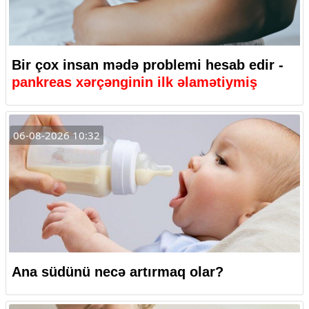
Bir çox insan mədə problemi hesab edir -
pankreas xərçənginin ilk əlamətiymiş
06-08-2026 10:32
Ana südünü necə artırmaq olar?