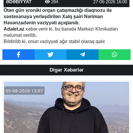
ƏDƏBİYYAT
284
27-06-2026 16:00
Ötən gün xroniki orqan çatışmazlığı diaqnozu ilə
xəstəxanaya yerləşdirilən Xalq şairi Nəriman
Həsənzadənin vəziyyəti açıqlanıb.
Adalet.az
xəbər verir ki, bu barədə Mərkəzi Klinikadan
məlumat verilib.
Bildirilib ki, onun vəziyyəti ağır stabil olaraq qalır.
Digər Xəbərlər
05-08-2026 13:07