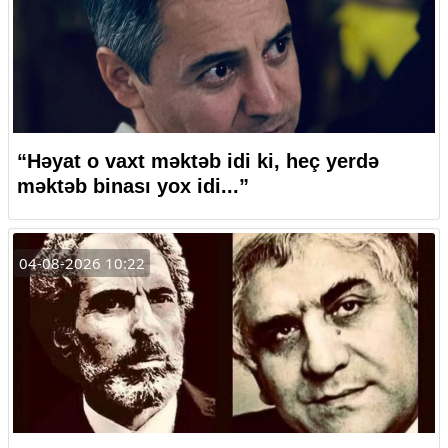
“Həyat o vaxt məktəb idi ki, heç yerdə
məktəb binası yox idi...”
04-08-2026 10:22