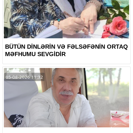
BÜTÜN DİNLƏRİN VƏ FƏLSƏFƏNİN ORTAQ
MƏFHUMU SEVGİDİR
05-08-2026 11:32