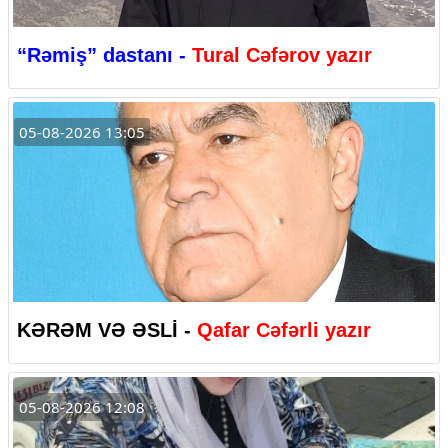
“Rəmiş” dastanı -
Tural Cəfərov yazır
05-08-2026 13:05
KƏRƏM VƏ ƏSLİ -
Qafar Cəfərli yazır
05-08-2026 12:08