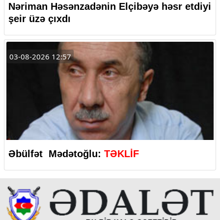
Nəriman Həsənzadənin Elçibəyə həsr etdiyi
şeir üzə çıxdı
03-08-2026 12:57
Əbülfət Mədətoğlu:
TƏKLİF