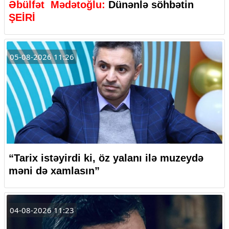
Əbülfət Mədətoğlu:
Dünənlə söhbətin
ŞEİRİ
05-08-2026 11:26
“Tarix istəyirdi ki, öz yalanı ilə muzeydə
məni də xamlasın”
04-08-2026 11:23