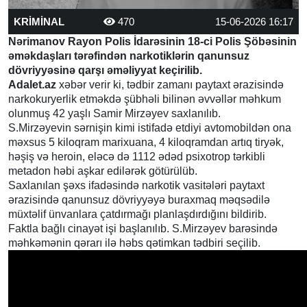
KRİMİNAL
470
15-06-2026 16:17
Nərimanov Rayon Polis İdarəsinin 18-ci Polis Şöbəsinin
əməkdaşları tərəfindən narkotiklərin qanunsuz
dövriyyəsinə qarşı əməliyyat keçirilib.
Adalet.az
xəbər verir ki, tədbir zamanı paytaxt ərazisində
narkokuryerlik etməkdə şübhəli bilinən əvvəllər məhkum
olunmuş 42 yaşlı Samir Mirzəyev saxlanılıb.
S.Mirzəyevin sərnişin kimi istifadə etdiyi avtomobildən ona
məxsus 5 kiloqram marixuana, 4 kiloqramdan artıq tiryək,
həşiş və heroin, eləcə də 1112 ədəd psixotrop tərkibli
metadon həbi aşkar edilərək götürülüb.
Saxlanılan şəxs ifadəsində narkotik vasitələri paytaxt
ərazisində qanunsuz dövriyyəyə buraxmaq məqsədilə
müxtəlif ünvanlara çatdırmağı planlaşdırdığını bildirib.
Faktla bağlı cinayət işi başlanılıb. S.Mirzəyev barəsində
məhkəmənin qərarı ilə həbs qətimkan tədbiri seçilib.