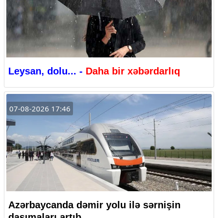
Leysan, dolu... -
Daha bir xəbərdarlıq
07-08-2026 17:46
Azərbaycanda dəmir yolu ilə sərnişin
daşımaları artıb