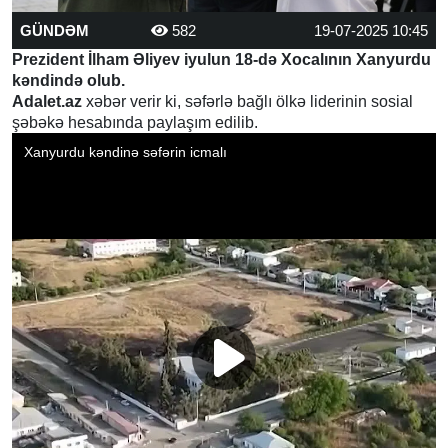
GÜNDƏM
582
19-07-2025 10:45
Prezident İlham Əliyev iyulun 18-də Xocalının Xanyurdu
kəndində olub.
Adalet.az
xəbər verir ki, səfərlə bağlı ölkə liderinin sosial
şəbəkə hesabında paylaşım edilib.