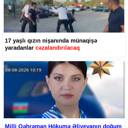
17 yaşlı qızın nişanında münaqişə
yaradanlar
cəzalandırılacaq
08-08-2026 10:19
Milli Qəhrəman Hökumə Əliyevanın doğum