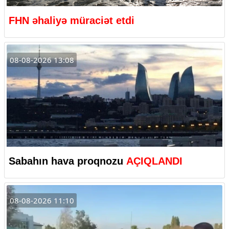
FHN əhaliyə müraciət etdi
08-08-2026 13:08
Sabahın hava proqnozu
AÇIQLANDI
08-08-2026 11:10