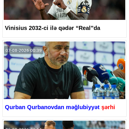
Vinisius 2032-ci ilə qədər “Real”da
07-08-2026 00:39
Qurban Qurbanovdan məğlubiyyət
şərhi