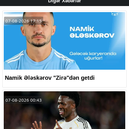
Digər Xəbərlər
07-08-2026 17:15
Namik Ələskərov "Zirə"dən getdi
07-08-2026 00:43