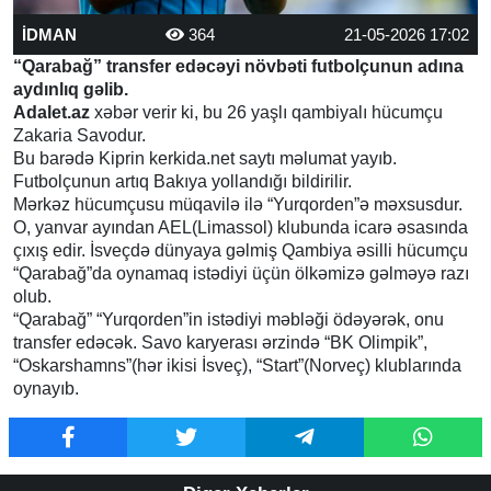
İDMAN
364
21-05-2026 17:02
“Qarabağ” transfer edəcəyi növbəti futbolçunun adına
aydınlıq gəlib.
Adalet.az
xəbər verir ki, bu 26 yaşlı qambiyalı hücumçu
Zakaria Savodur.
Bu barədə Kiprin kerkida.net saytı məlumat yayıb.
Futbolçunun artıq Bakıya yollandığı bildirilir.
Mərkəz hücumçusu müqavilə ilə “Yurqorden”ə məxsusdur.
O, yanvar ayından AEL(Limassol) klubunda icarə əsasında
çıxış edir. İsveçdə dünyaya gəlmiş Qambiya əsilli hücumçu
“Qarabağ”da oynamaq istədiyi üçün ölkəmizə gəlməyə razı
olub.
“Qarabağ” “Yurqorden”in istədiyi məbləği ödəyərək, onu
transfer edəcək. Savo karyerası ərzində “BK Olimpik”,
“Oskarshamns”(hər ikisi İsveç), “Start”(Norveç) klublarında
oynayıb.