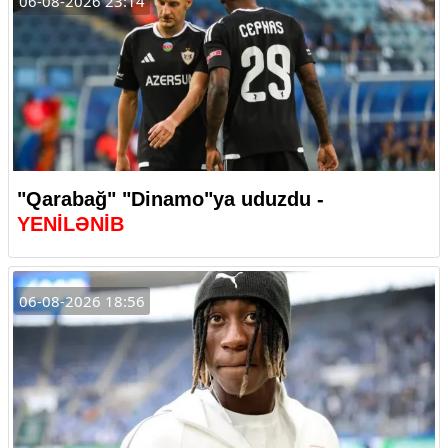
06-08-2026 23:14
"Qarabağ" "Dinamo"ya uduzdu -
YENİLƏNİB
06-08-2026 18:56