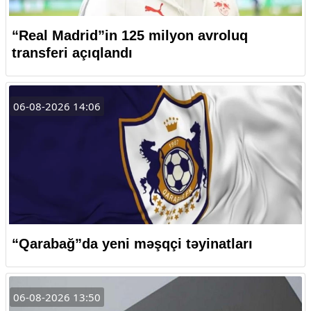
“Real Madrid”in 125 milyon avroluq
transferi açıqlandı
06-08-2026 14:06
“Qarabağ”da yeni məşqçi təyinatları
06-08-2026 13:50