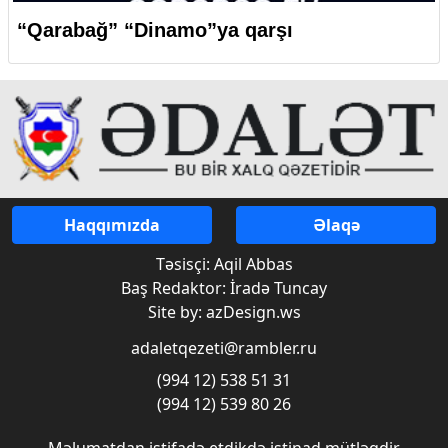
“Qarabağ” “Dinamo”ya qarşı
Haqqımızda
Əlaqə
Təsisçi: Aqil Abbas
Baş Redaktor: İradə Tuncay
Site by: azDesign.ws
adaletqezeti@rambler.ru
(994 12) 538 51 31
(994 12) 539 80 26