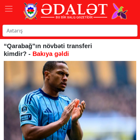
“Qarabağ”ın növbəti transferi
kimdir? -
Bakıya gəldi