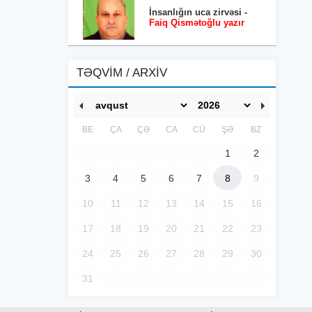
İnsanlığın uca zirvəsi -
Faiq Qismətoğlu yazır
TƏQVİM / ARXİV
BE
ÇA
ÇƏ
CA
CÜ
ŞƏ
BZ
1
2
3
4
5
6
7
8
9
10
11
12
13
14
15
16
17
18
19
20
21
22
23
24
25
26
27
28
29
30
31