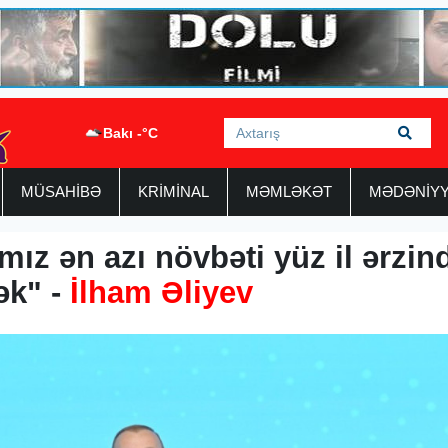
Bakı -°C
MÜSAHİBƏ
KRİMİNAL
MƏMLƏKƏT
MƏDƏNİY
mız ən azı növbəti yüz il ərzin
ək" -
İlham Əliyev