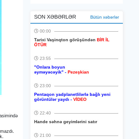
SON XƏBƏRLƏR
Bütün xəbərlər
00:00
Tarixi Vaşinqton görüşündən
BİR İL
ÖTÜR
23:55
"Onlara boyun
əyməyəcəyik" -
Pezeşkian
23:00
Pentaqon yadplanetlilərlə bağlı yeni
görüntülər yaydı -
VİDEO
22:40
rasimində
Hande səhnə geyimlərini satır
olmazdı.
21:00
k.