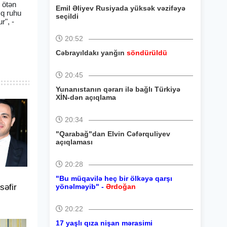
ə ötən
Emil Əliyev Rusiyada yüksək vəzifəyə
ıq ruhu
seçildi
r", -
20:52
Cəbrayıldakı yanğın
söndürüldü
20:45
Yunanıstanın qərarı ilə bağlı Türkiyə
XİN-dən açıqlama
20:34
"Qarabağ"dan Elvin Cəfərquliyev
açıqlaması
20:28
"Bu müqavilə heç bir ölkəyə qarşı
əfir
yönəlməyib" -
Ərdoğan
20:22
17 yaşlı qıza nişan mərasimi