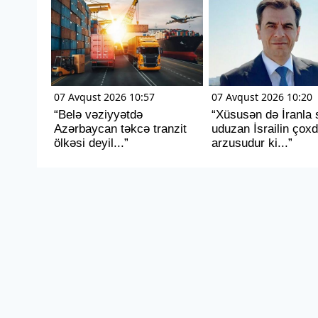
07 Avqust 2026 10:57
07 Avqust 2026 10:20
“Belə vəziyyətdə
“Xüsusən də İranla 
Azərbaycan təkcə tranzit
uduzan İsrailin çox
ölkəsi deyil...”
arzusudur ki...”