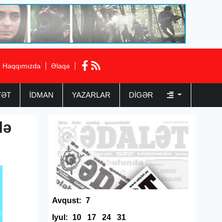
Haqqımızda
Əlaqə
YƏT
İDMAN
YAZARLAR
DIGƏR
də
Avqust:
7
Iyul:
10
17
24
31