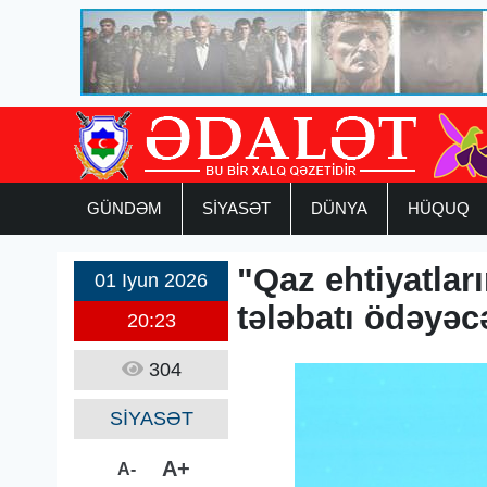
GÜNDƏM
SİYASƏT
DÜNYA
HÜQUQ
"Qaz ehtiyatları
01 Iyun 2026
tələbatı ödəyəc
20:23
304
SİYASƏT
A+
A-