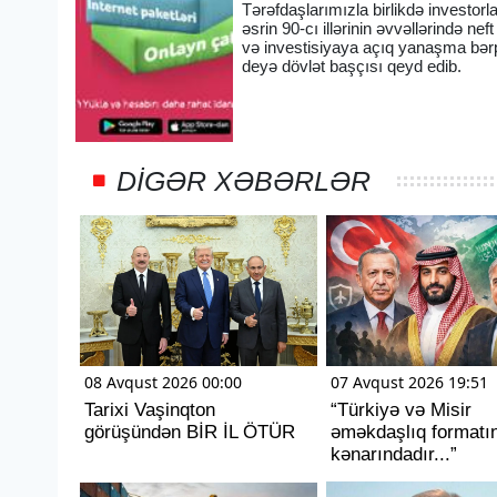
Tərəfdaşlarımızla birlikdə investorl
əsrin 90-cı illərinin əvvəllərində n
və investisiyaya açıq yanaşma bərpa
deyə dövlət başçısı qeyd edib.
DIGƏR XƏBƏRLƏR
08 Avqust 2026 00:00
07 Avqust 2026 19:51
Tarixi Vaşinqton
“Türkiyə və Misir
görüşündən BİR İL ÖTÜR
əməkdaşlıq formatı
kənarındadır...”