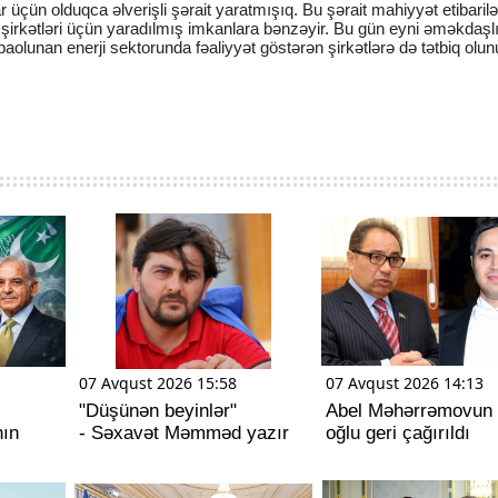
ar üçün olduqca əlverişli şərait yaratmışıq. Bu şərait mahiyyət etibaril
eft şirkətləri üçün yaradılmış imkanlara bənzəyir. Bu gün eyni əməkdaşl
olunan enerji sektorunda fəaliyyət göstərən şirkətlərə də tətbiq olunu
07 Avqust 2026 15:58
07 Avqust 2026 14:13
"Düşünən beyinlər"
Abel Məhərrəmovun s
nın
- Səxavət Məmməd yazır
oğlu geri çağırıldı