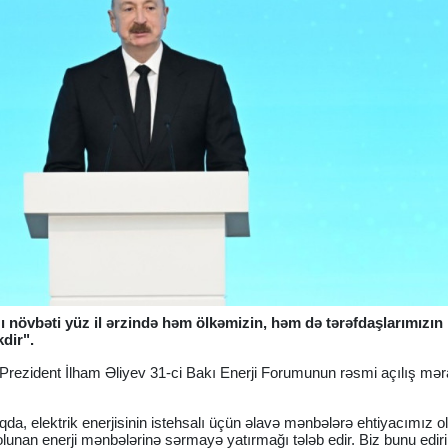
ı növbəti yüz il ərzində həm ölkəmizin, həm də tərəfdaşlarımızın
dir".
ri Prezident İlham Əliyev 31-ci Bakı Enerji Forumunun rəsmi açılış mə
ıqda, elektrik enerjisinin istehsalı üçün əlavə mənbələrə ehtiyacımız 
unan enerji mənbələrinə sərmayə yatırmağı tələb edir. Biz bunu ediri