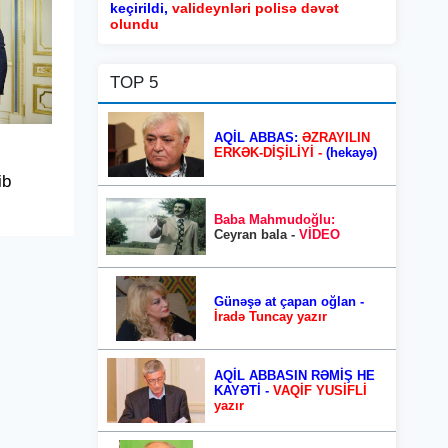
keçirildi,
valideynləri polisə dəvət
olundu
TOP 5
AQİL ABBAS:
ƏZRAYILIN
ERKƏK-DİŞİLİYİ -
(hekayə)
ib
Baba Mahmudoğlu:
Ceyran bala -
VİDEO
Günəşə at çapan oğlan -
İradə Tuncay yazır
AQİL ABBASIN RƏMİŞ HE
KAYƏTİ -
VAQİF YUSİFLİ
yazır