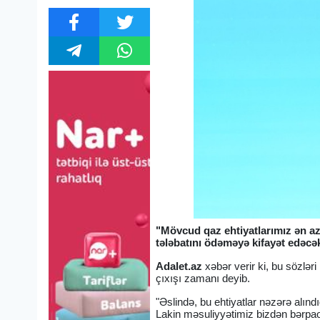
"Mövcud qaz ehtiyatlarımız ən az
tələbatını ödəməyə kifayət edəcək
Adalet.az
xəbər verir ki, bu sözlə
çıxışı zamanı deyib.
"Əslində, bu ehtiyatlar nəzərə alınd
Lakin məsuliyyətimiz bizdən bərpaol