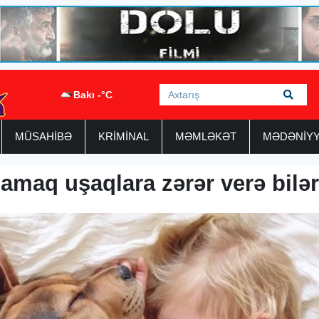
Bakı -°C
MÜSAHİBƏ
KRİMİNAL
MƏMLƏKƏT
MƏDƏNİY
amaq uşaqlara zərər verə bilə