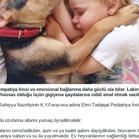
mpatiya hissi və emosional bağlanma daha güclü ola bilər. Laki
 həssas olduğu üçün gigiyena qaydalarına ciddi əməl etmək vacib
ri Səhiyyə Nazirliyinin K.Y.Fərəcova adına Elmi-Tədqiqat Pediatriya İns
.
ə üzvlərinə əllərini yumaq öyrədilməlidir:
rını təmizlədikdən, qum və ya tualet qabını dəyişdikdən, heyvanın 
saniyə sabun və su ilə yuyulmalıdır. Ev heyvanlarının sağlamlığı birb