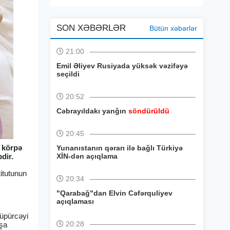
SON XƏBƏRLƏR
Bütün xəbərlər
21:00
Emil Əliyev Rusiyada yüksək vəzifəyə
seçildi
20:52
Cəbrayıldakı yanğın
söndürüldü
20:45
n körpə
Yunanıstanın qərarı ilə bağlı Türkiyə
dir.
XİN-dən açıqlama
titutunun
20:34
"Qarabağ"dan Elvin Cəfərquliyev
açıqlaması
tüpürcəyi
20:28
aşa