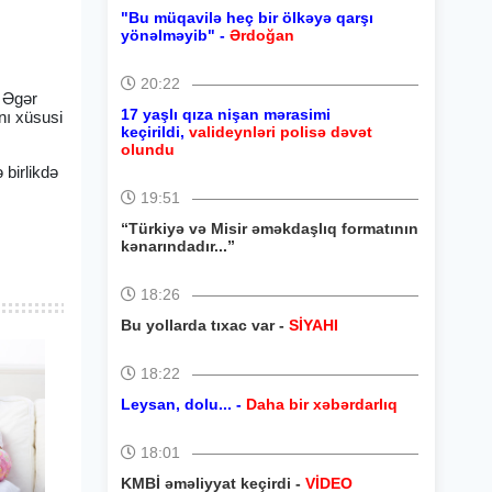
"Bu müqavilə heç bir ölkəyə qarşı
yönəlməyib" -
Ərdoğan
20:22
. Əgər
17 yaşlı qıza nişan mərasimi
nı xüsusi
keçirildi,
valideynləri polisə dəvət
olundu
 birlikdə
19:51
“Türkiyə və Misir əməkdaşlıq formatının
kənarındadır...”
18:26
Bu yollarda tıxac var -
SİYAHI
18:22
Leysan, dolu... -
Daha bir xəbərdarlıq
18:01
KMBİ əməliyyat keçirdi -
VİDEO