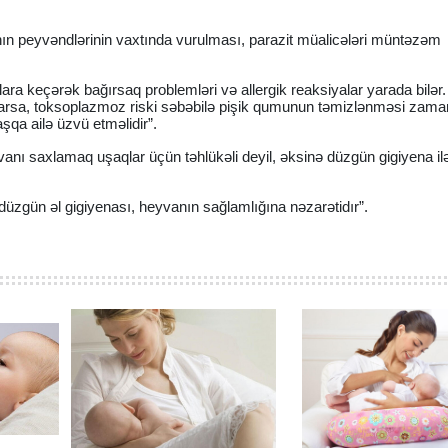
ının peyvəndlərinin vaxtında vurulması, parazit müalicələri müntəzəm
lara keçərək bağırsaq problemləri və allergik reaksiyalar yarada bilər
varsa, toksoplazmoz riski səbəbilə pişik qumunun təmizlənməsi zama
qa ailə üzvü etməlidir”.
vanı saxlamaq uşaqlar üçün təhlükəli deyil, əksinə düzgün gigiyena ilə
zgün əl gigiyenası, heyvanın sağlamlığına nəzarətidır”.