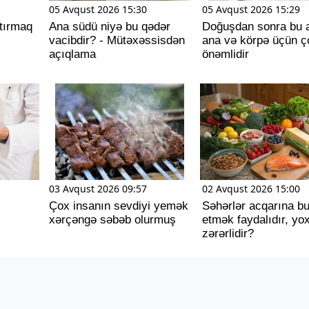
05 Avqust 2026 15:30
05 Avqust 2026 15:29
tırmaq
Ana südü niyə bu qədər
Doğuşdan sonra bu 
vacibdir? - Mütəxəssisdən
ana və körpə üçün ç
açıqlama
önəmlidir
03 Avqust 2026 09:57
02 Avqust 2026 15:00
Çox insanın sevdiyi yemək
Səhərlər acqarına b
xərçəngə səbəb olurmuş
etmək faydalıdır, yo
zərərlidir?