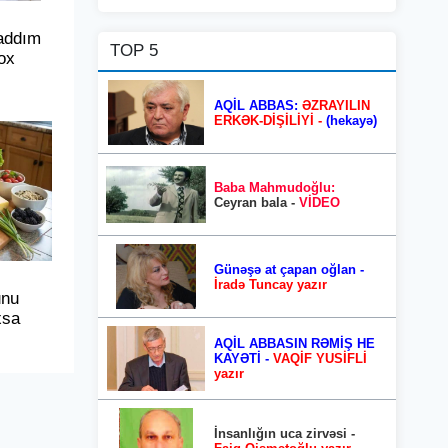
addım
TOP 5
ox
AQİL ABBAS:
ƏZRAYILIN
ERKƏK-DİŞİLİYİ -
(hekayə)
Baba Mahmudoğlu:
Ceyran bala -
VİDEO
Günəşə at çapan oğlan -
İradə Tuncay yazır
unu
xsa
AQİL ABBASIN RƏMİŞ HE
KAYƏTİ -
VAQİF YUSİFLİ
yazır
İnsanlığın uca zirvəsi -