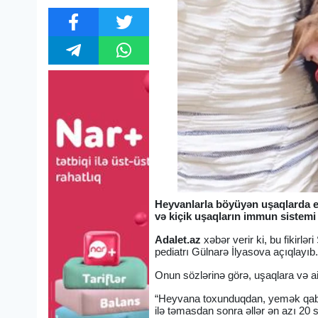
Heyvanlarla böyüyən uşaqlarda e
və kiçik uşaqların immun sistemi
Adalet.az
xəbər verir ki, bu fikirlə
pediatrı Gülnarə İlyasova açıqlayıb
Onun sözlərinə görə, uşaqlara və ail
“Heyvana toxunduqdan, yemək qabla
ilə təmasdan sonra əllər ən azı 20 