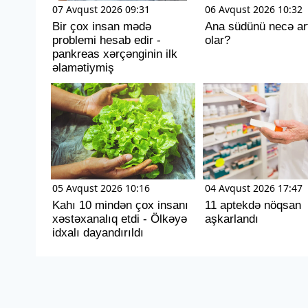
07 Avqust 2026 09:31
06 Avqust 2026 10:32
Bir çox insan mədə
Ana südünü necə ar
problemi hesab edir -
olar?
pankreas xərçənginin ilk
əlamətiymiş
05 Avqust 2026 10:16
04 Avqust 2026 17:47
Kahı 10 mindən çox insanı
11 aptekdə nöqsan
xəstəxanalıq etdi - Ölkəyə
aşkarlandı
idxalı dayandırıldı