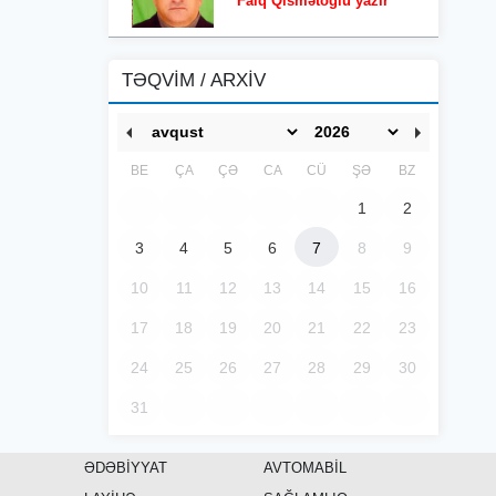
Faiq Qismətoğlu yazır
TƏQVİM / ARXİV
BE
ÇA
ÇƏ
CA
CÜ
ŞƏ
BZ
1
2
3
4
5
6
7
8
9
10
11
12
13
14
15
16
17
18
19
20
21
22
23
24
25
26
27
28
29
30
31
ƏDƏBİYYAT
AVTOMABİL