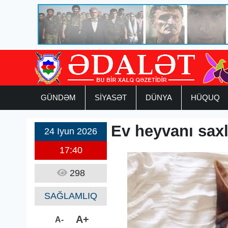
GÜNDƏM
SİYASƏT
DÜNYA
HÜQUQ
Ev heyvanı saxl
24 Iyun 2026
17:40
298
SAĞLAMLIQ
A+
A-