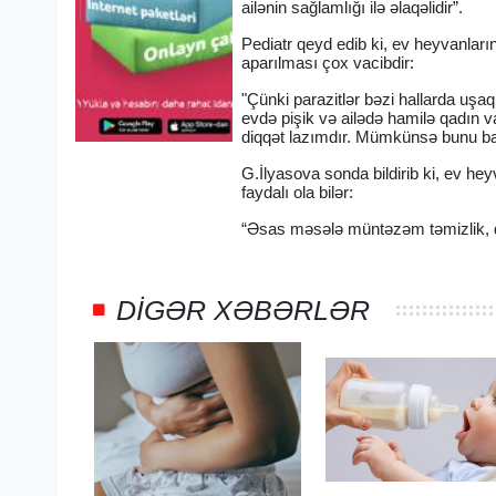
ailənin sağlamlığı ilə əlaqəlidir”.
Pediatr qeyd edib ki, ev heyvanlar
aparılması çox vacibdir:
"Çünki parazitlər bəzi hallarda uşaq
evdə pişik və ailədə hamilə qadın 
diqqət lazımdır. Mümkünsə bunu baş
G.İlyasova sonda bildirib ki, ev hey
faydalı ola bilər:
“Əsas məsələ müntəzəm təmizlik, dü
DIGƏR XƏBƏRLƏR