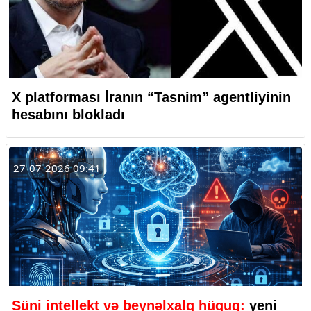
X platforması İranın “Tasnim” agentliyinin
hesabını blokladı
27-07-2026 09:41
Süni intellekt və beynəlxalq hüquq:
yeni