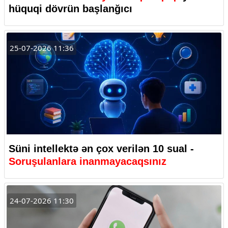
hüquqi dövrün başlanğıcı
25-07-2026 11:36
Süni intellektə ən çox verilən 10 sual -
Soruşulanlara inanmayacaqsınız
24-07-2026 11:30