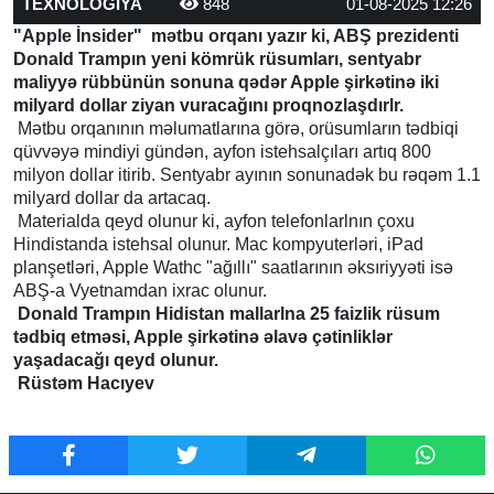
TEXNOLOGİYA
848
01-08-2025 12:26
"Apple İnsider" mətbu orqanı yazır ki, ABŞ prezidenti
Donald Trampın yeni kömrük rüsumları, sentyabr
maliyyə rübbünün sonuna qədər Apple şirkətinə iki
milyard dollar ziyan vuracağını proqnozlaşdırlr.
Mətbu orqanının məlumatlarına görə, orüsumların tədbiqi
qüvvəyə mindiyi gündən, ayfon istehsalçıları artıq 800
milyon dollar itirib. Sentyabr ayının sonunadək bu rəqəm 1.1
milyard dollar da artacaq.
Materialda qeyd olunur ki, ayfon telefonlarlnın çoxu
Hindistanda istehsal olunur. Mac kompyuterləri, iPad
planşetləri, Apple Wathc "ağıllı" saatlarının əksıriyyəti isə
ABŞ-a Vyetnamdan ixrac olunur.
Donald Trampın Hidistan mallarlna 25 faizlik rüsum
tədbiq etməsi, Apple şirkətinə əlavə çətinliklər
yaşadacağı qeyd olunur.
Rüstəm Hacıyev