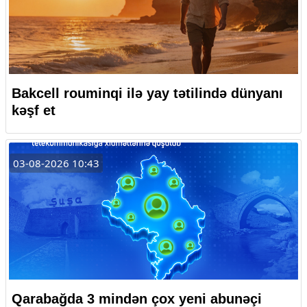
Bakcell rouminqi ilə yay tətilində dünyanı
kəşf et
03-08-2026 10:43
Qarabağda 3 mindən çox yeni abunəçi