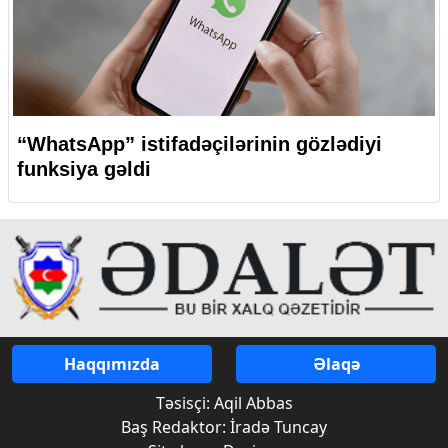
“WhatsApp” istifadəçilərinin gözlədiyi
funksiya gəldi
Haqqımızda
Əlaqə
Təsisçi: Aqil Abbas
Baş Redaktor: İradə Tuncay