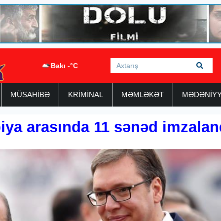
Bakı -°C
MÜSAHİBƏ
KRİMİNAL
MƏMLƏKƏT
MƏDƏNİY
biya arasında 11 sənəd imzalan