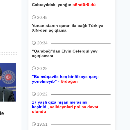
Cəbrayıldakı yanğın
söndürüldü
20:45
Yunanıstanın qərarı ilə bağlı Türkiyə
XİN-dən açıqlama
20:34
"Qarabağ"dan Elvin Cəfərquliyev
açıqlaması
20:28
"Bu müqavilə heç bir ölkəyə qarşı
yönəlməyib" -
Ərdoğan
20:22
17 yaşlı qıza nişan mərasimi
keçirildi,
valideynləri polisə dəvət
olundu
lə
19:51