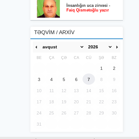
İnsanlığın uca zirvəsi -
Faiq Qismətoğlu yazır
TƏQVİM / ARXİV
BE
ÇA
ÇƏ
CA
CÜ
ŞƏ
BZ
1
2
3
4
5
6
7
8
9
10
11
12
13
14
15
16
17
18
19
20
21
22
23
24
25
26
27
28
29
30
31