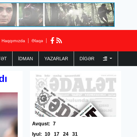
Haqqımızda
Əlaqə
YƏT
İDMAN
YAZARLAR
DIGƏR
dı
Avqust:
7
Iyul:
10
17
24
31