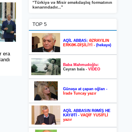
“Türkiyə və Misir əməkdaşlıq formatının
kənarındadır...”
TOP 5
AQİL ABBAS:
ƏZRAYILIN
ERKƏK-DİŞİLİYİ -
(hekayə)
r era
landı
Baba Mahmudoğlu:
Ceyran bala -
VİDEO
Günəşə at çapan oğlan -
İradə Tuncay yazır
AQİL ABBASIN RƏMİŞ HE
KAYƏTİ -
VAQİF YUSİFLİ
yazır