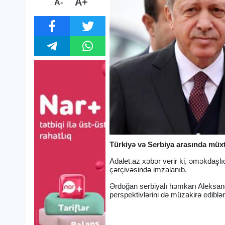
A+
A-
Türkiyə və Serbiya arasında müxt
Adalet.az xəbər verir ki, əməkdaşl
çərçivəsində imzalanıb.
Ərdoğan serbiyalı həmkarı Aleksand
perspektivlərini də müzakirə ediblər