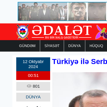
GÜNDƏM
SİYASƏT
DÜNYA
HÜQUQ
Türkiyə ilə Ser
12 Oktyabr
2024
00:51
801
DÜNYA