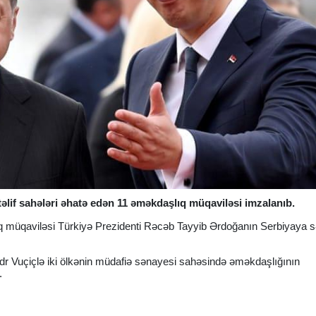
əlif sahələri əhatə edən 11 əməkdaşlıq müqaviləsi imzalanıb.
ıq müqaviləsi Türkiyə Prezidenti Rəcəb Tayyib Ərdoğanın Serbiyaya s
r Vuçiçlə iki ölkənin müdafiə sənayesi sahəsində əməkdaşlığının
.