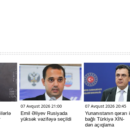
07 Avqust 2026 21:00
07 Avqust 2026 20:45
lərlə
Emil Əliyev Rusiyada
Yunanıstanın qərarı i
r
yüksək vəzifəyə seçildi
bağlı Türkiyə XİN-
dən açıqlama