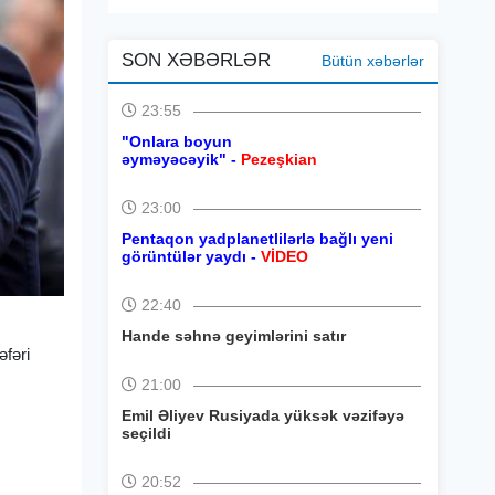
SON XƏBƏRLƏR
Bütün xəbərlər
23:55
"Onlara boyun
əyməyəcəyik" -
Pezeşkian
23:00
Pentaqon yadplanetlilərlə bağlı yeni
görüntülər yaydı -
VİDEO
22:40
Hande səhnə geyimlərini satır
əfəri
21:00
Emil Əliyev Rusiyada yüksək vəzifəyə
seçildi
20:52