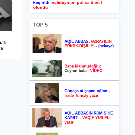
keçirildi,
valideynləri polisə dəvət
olundu
TOP 5
AQİL ABBAS:
ƏZRAYILIN
atı
ERKƏK-DİŞİLİYİ -
(hekayə)
di
Baba Mahmudoğlu:
Ceyran bala -
VİDEO
Günəşə at çapan oğlan -
İradə Tuncay yazır
AQİL ABBASIN RƏMİŞ HE
KAYƏTİ -
VAQİF YUSİFLİ
yazır