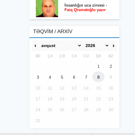
İnsanlığın uca zirvəsi -
Faiq Qismətoğlu yazır
TƏQVİM / ARXİV
BE
ÇA
ÇƏ
CA
CÜ
ŞƏ
BZ
1
2
3
4
5
6
7
8
9
10
11
12
13
14
15
16
17
18
19
20
21
22
23
24
25
26
27
28
29
30
31