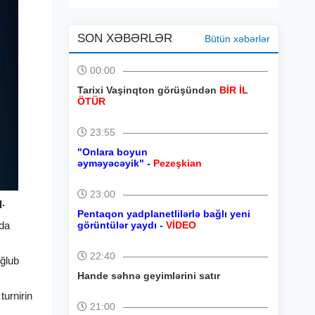
SON XƏBƏRLƏR
Bütün xəbərlər
00:00
Tarixi Vaşinqton görüşündən
BİR İL
ÖTÜR
23:55
"Onlara boyun
əyməyəcəyik" -
Pezeşkian
23:00
q.
Pentaqon yadplanetlilərlə bağlı yeni
”da
görüntülər yaydı -
VİDEO
22:40
əğlub
Hande səhnə geyimlərini satır
turnirin
21:00