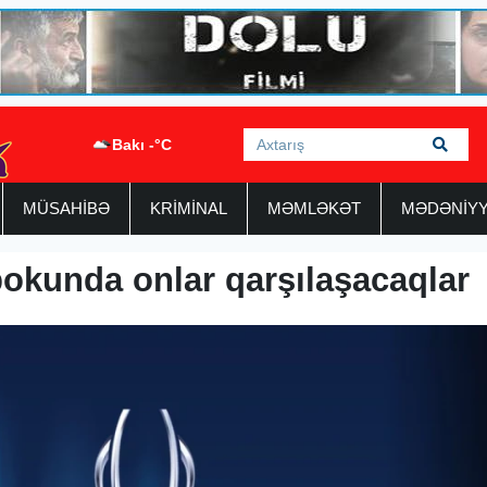
Bakı -°C
MÜSAHİBƏ
KRİMİNAL
MƏMLƏKƏT
MƏDƏNİY
kunda onlar qarşılaşacaqlar