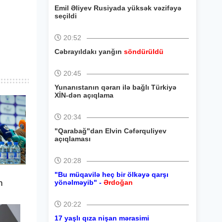
Emil Əliyev Rusiyada yüksək vəzifəyə
seçildi
20:52
Cəbrayıldakı yanğın
söndürüldü
20:45
Yunanıstanın qərarı ilə bağlı Türkiyə
XİN-dən açıqlama
20:34
"Qarabağ"dan Elvin Cəfərquliyev
açıqlaması
20:28
"Bu müqavilə heç bir ölkəyə qarşı
n
yönəlməyib" -
Ərdoğan
20:22
17 yaşlı qıza nişan mərasimi