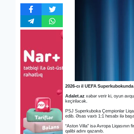
2026-cı il UEFA Superkubokunda F
Adalet.az
xəbər verir ki, oyun avq
keçiriləcək.
PSJ Superkuboka Çempionlar Liqasın
edib. Əsas vaxtı 1:1 hesabı ilə baş
“Aston Villa” isə Avropa Liqasının 
qalibi adını qazanıb.