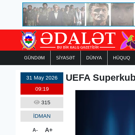
GÜNDƏM
SİYASƏT
DÜNYA
HÜQUQ
UEFA Superkubo
31 May 2026
09:19
315
İDMAN
A+
A-