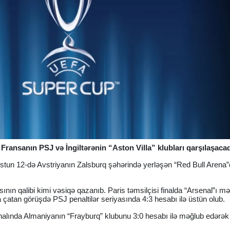
ransanın PSJ və İngiltərənin “Aston Villa” klubları qarşılaşaca
ustun 12-də Avstriyanın Zalsburq şəhərində yerləşən “Red Bull Arena
ın qalibi kimi vəsiqə qazanıb. Paris təmsilçisi finalda “Arsenal”ı m
a çatan görüşdə PSJ penaltilər seriyasında 4:3 hesabı ilə üstün olub.
finalında Almaniyanın “Frayburq” klubunu 3:0 hesabı ilə məğlub edərək 