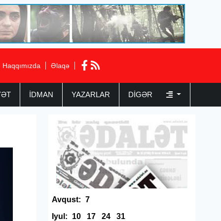
Haqqımızda
Əlaqə
YƏT
İDMAN
YAZARLAR
DIGƏR
Avqust:
7
Iyul:
10
17
24
31