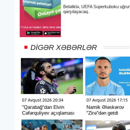
Beləliklə, UEFA Superkuboku uğrun
qarşılaşacaq.
DIGƏR XƏBƏRLƏR
07 Avqust 2026 20:34
07 Avqust 2026 17:15
"Qarabağ"dan Elvin
Namik Ələskərov
Cəfərquliyev açıqlaması
"Zirə"dən getdi