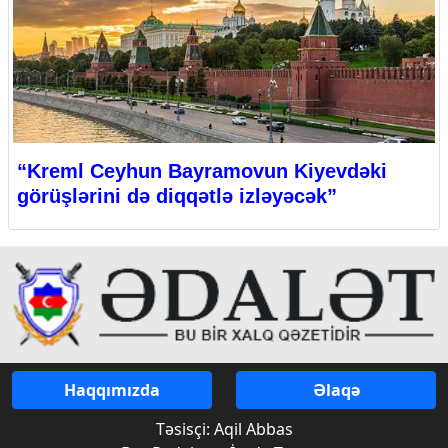
“Kreml Ceyhun Bayramovun Kiyevdəki
görüşlərini də diqqətlə izləyəcək”
Haqqımızda
Əlaqə
Təsisçi: Aqil Abbas