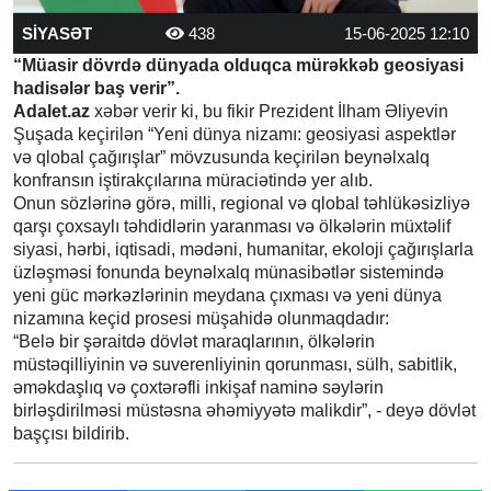
SİYASƏT
438
15-06-2025 12:10
“Müasir dövrdə dünyada olduqca mürəkkəb geosiyasi
hadisələr baş verir”.
Adalet.az
xəbər verir ki, bu fikir Prezident İlham Əliyevin
Şuşada keçirilən “Yeni dünya nizamı: geosiyasi aspektlәr
və qlobal çağırışlar” mövzusunda keçirilən beynəlxalq
konfransın iştirakçılarına müraciətində yer alıb.
Onun sözlərinə görə, milli, regional və qlobal təhlükəsizliyə
qarşı çoxsaylı təhdidlərin yaranması və ölkələrin müxtəlif
siyasi, hərbi, iqtisadi, mədəni, humanitar, ekoloji çağırışlarla
üzləşməsi fonunda beynəlxalq münasibətlər sistemində
yeni güc mərkəzlərinin meydana çıxması və yeni dünya
nizamına keçid prosesi müşahidə olunmaqdadır:
“Belə bir şəraitdə dövlət maraqlarının, ölkələrin
müstəqilliyinin və suverenliyinin qorunması, sülh, sabitlik,
əməkdaşlıq və çoxtərəfli inkişaf naminə səylərin
birləşdirilməsi müstəsna əhəmiyyətə malikdir”, - deyə dövlət
başçısı bildirib.