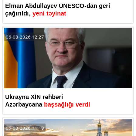
Elman Abdullayev UNESCO-dan geri
çağırıldı,
yeni təyinat
06-08-2026 12:27
Ukrayna XİN rəhbəri
Azərbaycana
başsağlığı verdi
06-08-2026 11:19