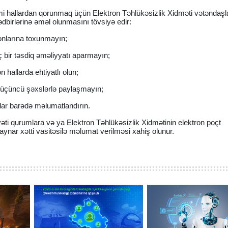
i hallardan qorunmaq üçün Elektron Təhlükəsizlik Xidməti vətəndaşl
ədbirlərinə əməl olunmasını tövsiyə edir:
fonlarına toxunmayın;
 bir təsdiq əməliyyatı aparmayın;
 hallarda ehtiyatlı olun;
ı üçüncü şəxslərlə paylaşmayın;
llar barədə məlumatlandırın.
yyəti qurumlara və ya Elektron Təhlükəsizlik Xidmətinin elektron poçt
ynar xətti vasitəsilə məlumat verilməsi xahiş olunur.