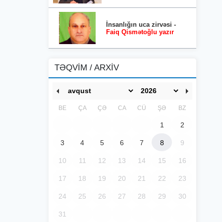
İnsanlığın uca zirvəsi -
Faiq Qismətoğlu yazır
TƏQVİM / ARXİV
BE
ÇA
ÇƏ
CA
CÜ
ŞƏ
BZ
1
2
3
4
5
6
7
8
9
10
11
12
13
14
15
16
17
18
19
20
21
22
23
24
25
26
27
28
29
30
31