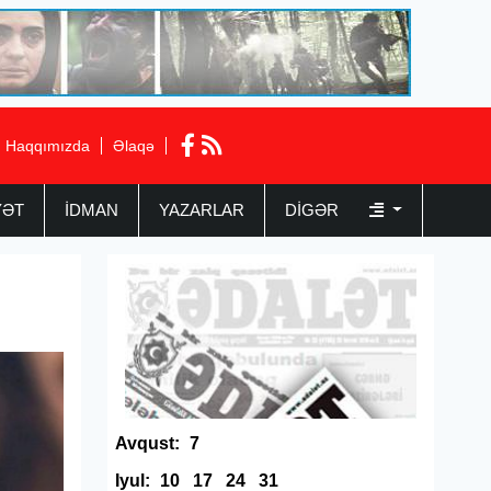
Haqqımızda
Əlaqə
YƏT
İDMAN
YAZARLAR
DIGƏR
Avqust:
7
Iyul:
10
17
24
31