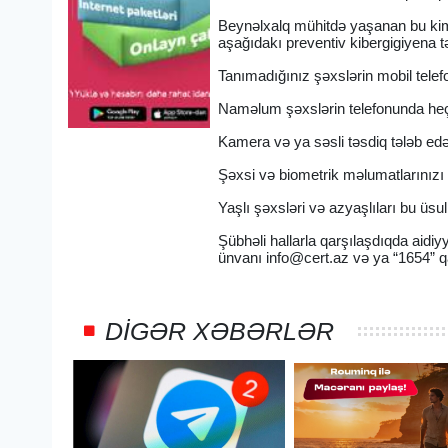
Beynəlxalq mühitdə yaşanan bu kim
aşağıdakı preventiv kibergigiyena t
Tanımadığınız şəxslərin mobil tele
Naməlum şəxslərin telefonunda heç
Kamera və ya səsli təsdiq tələb edən
Şəxsi və biometrik məlumatlarınız
Yaşlı şəxsləri və azyaşlıları bu üsu
Şübhəli hallarla qarşılaşdıqda aidi
ünvanı
info@cert.az
və ya “1654” qa
DIGƏR XƏBƏRLƏR