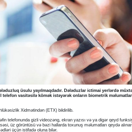
ləduzluq üsulu yayılmaqdadır. Dələduzlar ictimai yerlərdə müxtə
 telefon vasitəsilə kömək istəyərək onların biometrik məlumatları
lükəsizlik Xidmətindən (ETX) bildirilib.
in telefonunda gizli videozəng, ekran yazısı və ya digər qeyd funksi
n səsi, üz görüntüsü və bəzi hallarda toxunuş məlumatları qeydə alına
ləri üçün istifadə oluna bilər.