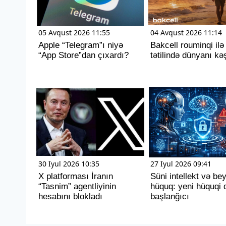
05 Avqust 2026 11:55
04 Avqust 2026 11:14
Apple “Telegram”ı niyə
Bakcell rouminqi ilə
“App Store”dan çıxardı?
tətilində dünyanı kəş
30 Iyul 2026 10:35
27 Iyul 2026 09:41
X platforması İranın
Süni intellekt və be
“Tasnim” agentliyinin
hüquq: yeni hüquqi 
hesabını blokladı
başlanğıcı