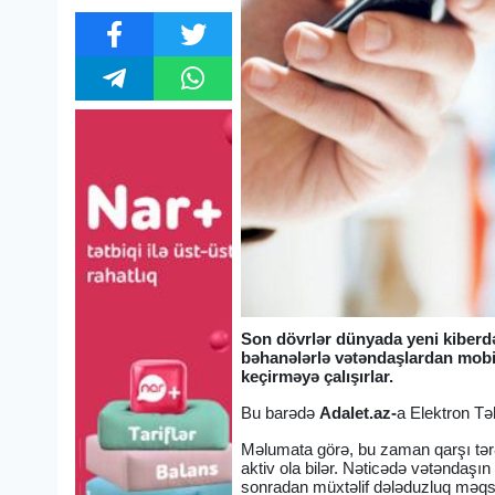
Son dövrlər dünyada yeni kiberdə
bəhanələrlə vətəndaşlardan mobil
keçirməyə çalışırlar.
Bu barədə
Adalet.az-
a Elektron Təh
Məlumata görə, bu zaman qarşı tərəf
aktiv ola bilər. Nəticədə vətəndaşı
sonradan müxtəlif dələduzluq məqsəd