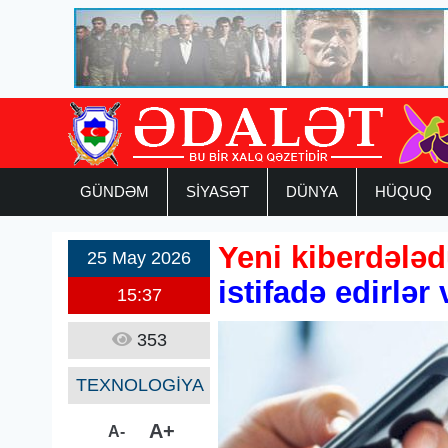
GÜNDƏM
SİYASƏT
DÜNYA
HÜQUQ
Yeni kiberdələd
25 May 2026
istifadə edirlər v
15:37
353
TEXNOLOGİYA
A+
A-