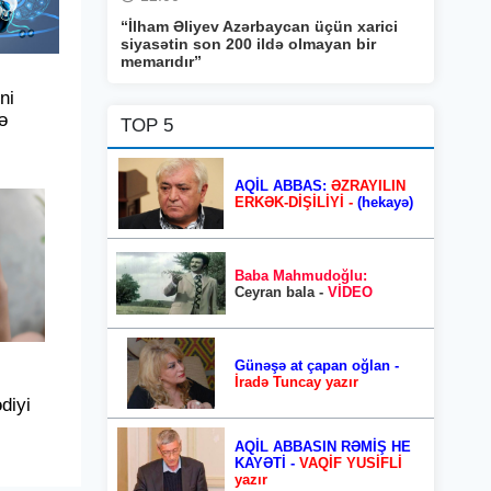
“İlham Əliyev Azərbaycan üçün xarici
siyasətin son 200 ildə olmayan bir
memarıdır”
ni
ə
TOP 5
AQİL ABBAS:
ƏZRAYILIN
ERKƏK-DİŞİLİYİ -
(hekayə)
Baba Mahmudoğlu:
Ceyran bala -
VİDEO
Günəşə at çapan oğlan -
İradə Tuncay yazır
ədiyi
AQİL ABBASIN RƏMİŞ HE
KAYƏTİ -
VAQİF YUSİFLİ
yazır