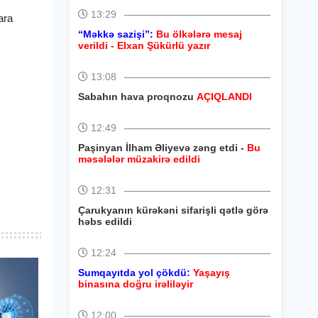
13:29
ara
“Məkkə sazişi”:
Bu ölkələrə mesaj
verildi - Elxan Şükürlü yazır
13:08
Sabahın hava proqnozu
AÇIQLANDI
12:49
Paşinyan İlham Əliyevə zəng etdi -
Bu
məsələlər müzakirə edildi
12:31
Çarukyanın kürəkəni sifarişli qətlə görə
həbs edildi
12:24
Sumqayıtda yol çökdü:
Yaşayış
binasına doğru irəliləyir
12:00