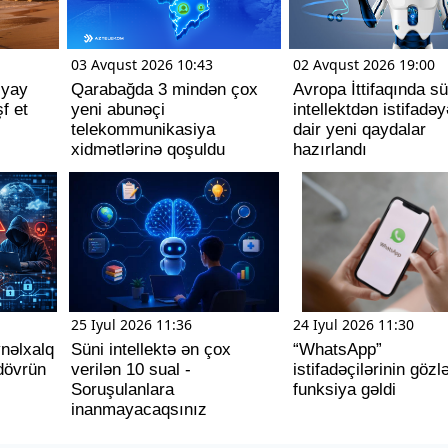
03 Avqust 2026 10:43
02 Avqust 2026 19:00
 yay
Qarabağda 3 mindən çox
Avropa İttifaqında sü
f et
yeni abunəçi
intellektdən istifadəy
telekommunikasiya
dair yeni qaydalar
xidmətlərinə qoşuldu
hazırlandı
25 Iyul 2026 11:36
24 Iyul 2026 11:30
ynəlxalq
Süni intellektə ən çox
“WhatsApp”
dövrün
verilən 10 sual -
istifadəçilərinin gözl
Soruşulanlara
funksiya gəldi
inanmayacaqsınız