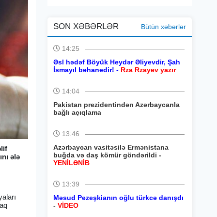
SON XƏBƏRLƏR
Bütün xəbərlər
14:25
Əsl hədəf Böyük Heydər Əliyevdir, Şah
İsmayıl bəhanədir! -
Rza Rzayev yazır
14:04
Pakistan prezidentindən Azərbaycanla
bağlı açıqlama
13:46
Azərbaycan vasitəsilə Ermənistana
lif
buğda və daş kömür göndərildi -
nı ələ
YENİLƏNİB
13:39
yaları
Məsud Pezeşkianın oğlu türkcə danışdı
raq
-
VİDEO