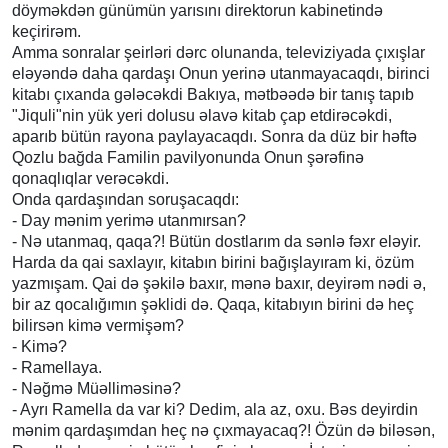
döyməkdən günümün yarısını direktorun kabinetində
keçirirəm.
Amma sonralar şeirləri dərc olunanda, televiziyada çıxışlar
eləyəndə daha qardaşı Onun yerinə utanmayacaqdı, birinci
kitabı çıxanda gələcəkdi Bakıya, mətbəədə bir tanış tapıb
"Jiquli"nin yük yeri dolusu əlavə kitab çap etdirəcəkdi,
aparıb bütün rayona paylayacaqdı. Sonra da düz bir həftə
Qozlu bağda Familin pavilyonunda Onun şərəfinə
qonaqlıqlar verəcəkdi.
Onda qardaşından soruşacaqdı:
- Day mənim yerimə utanmırsan?
- Nə utanmaq, qaqa?! Bütün dostlarım da sənlə fəxr eləyir.
Harda da qai saxlayır, kitabın birini bağışlayıram ki, özüm
yazmışam. Qai də şəkilə baxır, mənə baxır, deyirəm nədi ə,
bir az qocalığımın şəklidi də. Qaqa, kitabıyın birini də heç
bilirsən kimə vermişəm?
- Kimə?
- Ramellaya.
- Nəğmə Müəlliməsinə?
- Ayrı Ramella da var ki? Dedim, ala az, oxu. Bəs deyirdin
mənim qardaşımdan heç nə çıxmayacaq?! Özün də biləsən,