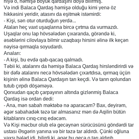
niyə o, həmişə böyük qardaşını döyə bilirmiş.
Və indi Balaca Qardaş həmişə olduğu kimi yenə öz
hikkəsini yeridir, atasını da eşitmək istəmirdi:
- Kişi, sən otur oturduğun yerdə...
Ataları heç vaxt uşaqlarına bircə çırtma da vurmazdı.
Uşaqlar onu lap hövsələdən çıxaranda, görəndə ki,
əsəblərini cilovlaya bilmir uzaqbaşı hirsini əlinə ilk keçən
nəyisə qırmaqla soyudardı.
Anaları:
- A kişi, bu evdə qab-qacaq qalmadı.
Təbii ki, atalarını da həmişə Balaca Qardaş hirsləndirirdi və
bir dəfə atalarını necə hövsələdən çıxartdısa, qırmaq üçün
kişinin əlinə Balaca Qardaşın tarı keçdi. Və tarın qolundan
tutub çırpdı döşəməyə.
Qorxudan qaçıb çarpayının altında gizlənmiş Balaca
Qardaş isə ordan dedi:
- Ana, mən sabah məktəbə nə aparacam? Bax, deyirəm,
əgər sabahadək təzə tar almasanız mən də Aqilin bütün
kitablarını cırıq-cırıq edəcəm.
Və Kişi məcbur olub elə gecəynən sürücüsünü göndərdi tar
ustası Əsgərin yanına və bir təzə tar aldırdı. Çünki oğluna
yaxşı bələd idi, bilirdi ki, əgər bu gecə o tarı aldırıb