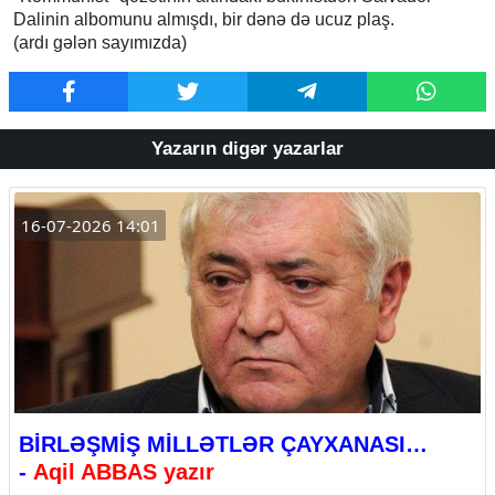
Dalinin albomunu almışdı, bir dənə də ucuz plaş.
(ardı gələn sayımızda)
Yazarın digər yazarlar
16-07-2026 14:01
BİRLƏŞMİŞ MİLLƏTLƏR ÇAYXANASI…
-
Aqil ABBAS yazır