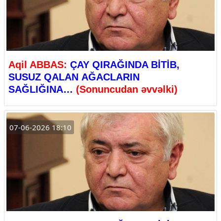
Aqil ABBAS:
ÇAY QIRAĞINDA BİTİB,
SUSUZ QALAN AĞACLARIN
SAĞLIĞINA…
(Sonuncudan əvvəlki)
07-06-2026 18:10