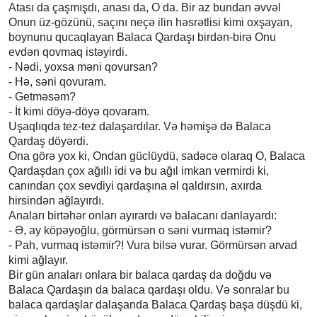
Atası da çaşmışdı, anası da, O da. Bir az bundan əvvəl
Onun üz-gözünü, saçını neçə ilin həsrətlisi kimi oxşayan,
boynunu qucaqlayan Balaca Qardaşı birdən-birə Onu
evdən qovmaq istəyirdi.
- Nədi, yoxsa məni qovursan?
- Hə, səni qovuram.
- Getməsəm?
- İt kimi döyə-döyə qovaram.
Uşaqlıqda tez-tez dalaşardılar. Və həmişə də Balaca
Qardaş döyərdi.
Ona görə yox ki, Ondan güclüydü, sadəcə olaraq O, Balaca
Qardaşdan çox ağıllı idi və bu ağıl imkan vermirdi ki,
canından çox sevdiyi qardaşına əl qaldırsın, axırda
hirsindən ağlayırdı.
Anaları birtəhər onları ayırardı və balacanı danlayardı:
- Ə, ay köpəyoğlu, görmürsən o səni vurmaq istəmir?
- Pah, vurmaq istəmir?! Vura bilsə vurar. Görmürsən arvad
kimi ağlayır.
Bir gün anaları onlara bir balaca qardaş da doğdu və
Balaca Qardaşın da balaca qardaşı oldu. Və sonralar bu
balaca qardaşlar dalaşanda Balaca Qardaş başa düşdü ki,