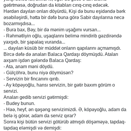
gətirtməsə, doğrudan da kitabları cırıq-cırıq edəcək.
Hərdən dayıları onları döyürdü, Kişi də bunu eşidəndə bərk
əsəbiləşirdi, hətta bir dəfə buna görə Sabir dayılarına necə
bozarmışdısa...
- Bura bax, Bəy, bir də mənim uşağımı vursan...
- Rəhmətliyin oğlu, uşaqlarını belimə mindirib gəzdirəndə
yaxşıdı, bir şapalaq vuranda...
... dayıları küsüb bir müddət onların qapılarını açmamışdı.
Bircə dəfə də anaları Balaca Qardaşı döymüşdü. Ataları
axşam işdən gələndə Balaca Qardaş:
- Ata, anam məni döydü.
- Gülçöhrə, bunu niyə döymüsən?
- Servizin bir fincanını qırıb.
- Ay köpəyoğlu, hansı servizin, bir gətir baxım görüm o
servizi.
Anaları gedib servizi gətirmişdi:
- Budey bunun.
- Həə, heyf, ən qəşəng servizimizdi. Ə, köpəyoğlu, adam da
belə iş görər, adam da serviz qırar?
Sonra kişi bütün servizi götürüb atmışdı döşəməyə, tapdaq-
tapdaq eləmişdi və demişdi: