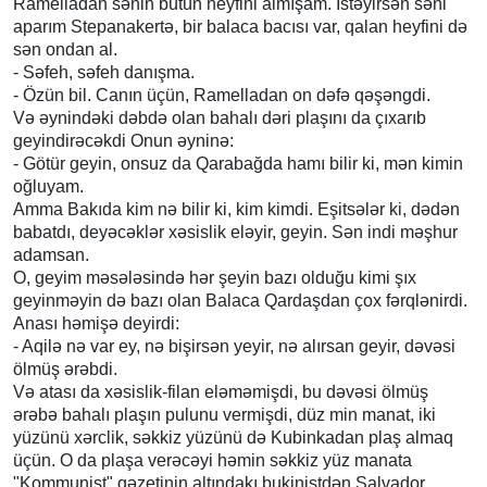
Ramelladan sənin bütün heyfini almışam. İstəyirsən səni
aparım Stepanakertə, bir balaca bacısı var, qalan heyfini də
sən ondan al.
- Səfeh, səfeh danışma.
- Özün bil. Canın üçün, Ramelladan on dəfə qəşəngdi.
Və əynindəki dəbdə olan bahalı dəri plaşını da çıxarıb
geyindirəcəkdi Onun əyninə:
- Götür geyin, onsuz da Qarabağda hamı bilir ki, mən kimin
oğluyam.
Amma Bakıda kim nə bilir ki, kim kimdi. Eşitsələr ki, dədən
babatdı, deyəcəklər xəsislik eləyir, geyin. Sən indi məşhur
adamsan.
O, geyim məsələsində hər şeyin bazı olduğu kimi şıx
geyinməyin də bazı olan Balaca Qardaşdan çox fərqlənirdi.
Anası həmişə deyirdi:
- Aqilə nə var ey, nə bişirsən yeyir, nə alırsan geyir, dəvəsi
ölmüş ərəbdi.
Və atası da xəsislik-filan eləməmişdi, bu dəvəsi ölmüş
ərəbə bahalı plaşın pulunu vermişdi, düz min manat, iki
yüzünü xərclik, səkkiz yüzünü də Kubinkadan plaş almaq
üçün. O da plaşa verəcəyi həmin səkkiz yüz manata
"Kommunist" qəzetinin altındakı bukinistdən Salvador