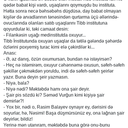
qədər babat kişi vardı, uşaqlarını qoymuşdu bu instituta.
Hətta sonra necə bəhsəbəhs düşdüsə, day babat olmayan
kişilər də arvadlarının tənəsindən qurtarma üçü əllərində-
ovuclarında olanları satıb uşaqlarını Tibb institutuna
qoyurdular ki, təki camaat desin:
- Filankəsin uşağı medinstitutda oxuyur...
Tibb İnstitutunda oxuyan uşaqlar da tətilə gələndə şəhərdə
özlərini poxyemiş turac kimi elə çəkirdilər ki...
Anası:
- Ə, az danış, özün oxumursan, bundan nə istəyirsən?
- Heç nə istəmirəm, oxuyur cəhənnəmə oxusun, səfeh-səfeh
şəkillər çəkməkdən yoruldu, indi də səfeh-səfeh şeirlər
yazır. Buna deyin şeir yazmasın.
- Niyə, bala?
- Niyə nədi? Məktəbdə hamı ona şair deyir.
- Şair pis sözdü ki? Səməd Vurğun kimi kişiyə şair
demirlər?!
- Yox bir, nədi o, Rasim Balayev oynayır ey, dərisini də
soyurlar, hə, Nəsimi! Başa düşmürsünüz ey, ona lağnan şair
deyirlər, bildiz!
Yerinə mən utanıram, məktəbdə buna görə onu-bunu