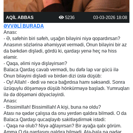
AQİL ABBAS
5236
03-03-2026 18:08
ƏVVƏLİ BURADA
Anası:
- Ə, səfehin biri səfeh, uşağın biləyini niyə qopardırsan?
Anasının sözlərinə əhəmiyyət vermədi, Onun biləyini bir az
da bərkdən dişlədi, gördü ki, qardaşı yenə heç nə hiss
eləmir.
- Qaqa, əlimi niyə dişləyirsən?
Balaca Qardaş cavab vermədi, bu dəfə lap var gücü ilə
Onun biləyini dişlədi və birdən dizi üstə düşüb:
- Oy! Allah! - dedi və necə bağırdısa hamı səksəndi. Sonra
üzüquylu döşəməyə düşüb hönkürməyə başladı. Yumruqları
ilə də döşəməni döyəcləyirdi.
Anası:
- Bissimillah! Bissimillah! A kişi, buna nə oldu?
Atası nə qədər çalışsa da onu yerdən qaldıra bilmədi. O da
Balaca Qardaşı qucaqlayıb sakitləşdirmək istədi:
- Qaqa nə olub? Niyə ağlayırsan? Bir ayağa qalx görüm.
Amma O da qardaşını qaldıra bilmədi. Ata-bala nə qədər