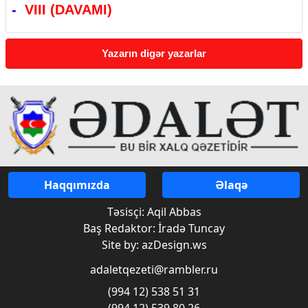
-
VIII (DAVAMI)
Yazarın digər yazarlar
Haqqımızda
Əlaqə
Təsisçi: Aqil Abbas
Baş Redaktor: İradə Tuncay
Site by: azDesign.ws
adaletqezeti@rambler.ru
(994 12) 538 51 31