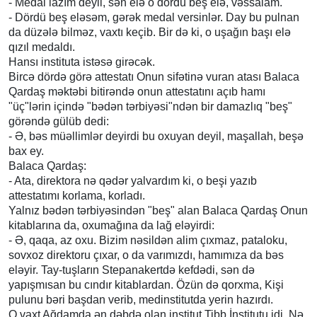
- Medal lazım deyil, sən elə o dördü beş elə, vəssalam.
- Dördü beş eləsəm, gərək medal versinlər. Day bu pulnan
da düzələ bilməz, vaxtı keçib. Bir də ki, o uşağın başı elə
qızıl medaldı.
Hansı instituta istəsə girəcək.
Bircə dördə görə attestatı Onun sifətinə vuran atası Balaca
Qardaş məktəbi bitirəndə onun attestatını açıb hamı
"üç"lərin içində "bədən tərbiyəsi"ndən bir damazlıq "beş"
görəndə gülüb dedi:
- Ə, bəs müəllimlər deyirdi bu oxuyan deyil, maşallah, beşə
bax ey.
Balaca Qardaş:
- Ata, direktora nə qədər yalvardım ki, o beşi yazıb
attestatımı korlama, korladı.
Yalnız bədən tərbiyəsindən "beş" alan Balaca Qardaş Onun
kitablarına da, oxumağına da lağ eləyirdi:
- Ə, qaqa, az oxu. Bizim nəsildən alim çıxmaz, pataloku,
sovxoz direktoru çıxar, o da varımızdı, hamımıza da bəs
eləyir. Tay-tuşların Stepanakertdə kefdədi, sən də
yapışmısan bu cındır kitablardan. Özün də qorxma, Kişi
pulunu bəri başdan verib, medinstitutda yerin hazırdı.
O vaxt Ağdamda ən dəbdə olan institut Tibb İnstitutu idi. Nə