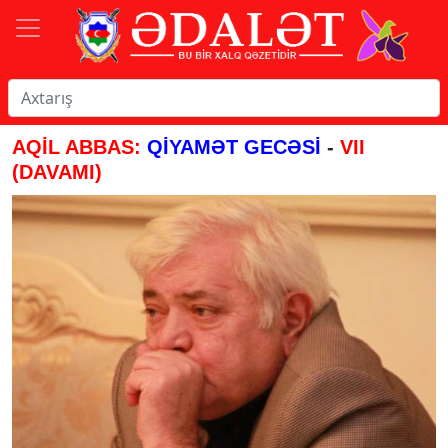
AQİL ABBAS:
QİYAMƏT GECƏSİ
-
VII
(DAVAMI)