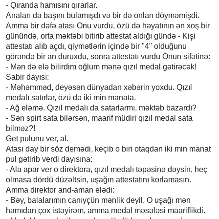
- Qıranda hamısını qırarlar.
Anaları da başını bulamışdı və bir də onları döyməmişdi.
Amma bir dəfə atası Onu vurdu, özü də həyatının ən xoş bir
günündə, orta məktəbi bitirib attestat aldığı gündə - Kişi
attestatı alıb açdı, qiymətlərin içində bir "4" olduğunu
görəndə bir an duruxdu, sonra attestatı vurdu Onun sifətinə:
- Mən də elə bilirdim oğlum mənə qızıl medal gətirəcək!
Sabir dayısı:
- Məhəmməd, deyəsən dünyadan xəbərin yoxdu. Qızıl
medalı satırlar, özü də iki min manata.
- Ağ eləmə. Qızıl medalı da satarlarmı, məktəb bazardı?
- Sən spirt sata bilərsən, maarif müdiri qızıl medal sata
bilməz?!
Get pulunu ver, al.
Atası day bir söz demədi, keçib o biri otaqdan iki min manat
pul gətirib verdi dayısına:
- Ala apar ver o direktora, qızıl medalı təpəsinə dəysin, heç
olmasa dördü düzəltsin, uşağın attestatını korlamasın.
Amma direktor and-aman elədi:
- Bəy, balalarımın canıyçün mənlik deyil. O uşağı mən
hamıdan çox istəyirəm, amma medal məsələsi maariflikdi.