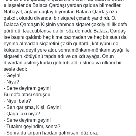
əlləşsələr də Balaca Qardaşı yerdən qaldıra bilmədilər.
Nəhayət, ağlayıb-ağlayıb yorulan Balaca Qardaş özü
qalxdı, oturdu divanda, bir siqaret çıxarıb yandırdı. O,
Balaca Qardaşın Kişinin yanında siqaret çəkdiyini ilk dəfə
görürdü, təəccüblənsə də bir söz demədi. Balaca Qardaş
isə başını qaldırıb heç kimə baxmadan və heç bir sualı da
eyninə almadan siqaretini çəkib qurtardı, kötüyünü də
külqabıya deyil yerə atdı, sonra möhkəm-möhkəm ayağı ilə
siqaretin kötüyünü tapdaladı və qalxdı ayağa. Onun
divardan asılmış kürkü götürüb atdı üstünə və ötkəm bir
səslə dedi:
- Geyin!
- Niyə?
- Sənə deyirəm geyin!
Bu dəfə atası soruşdu:
- Niyə, bala?
- Sən qarışma, Kişi. Geyin!
- Qaqa, axı niyə?
- Sənə deyirəm geyin!
- Tutalım geyindim, sonra?
- Sonra da tərpən hardan gəlmisən, düz ora.