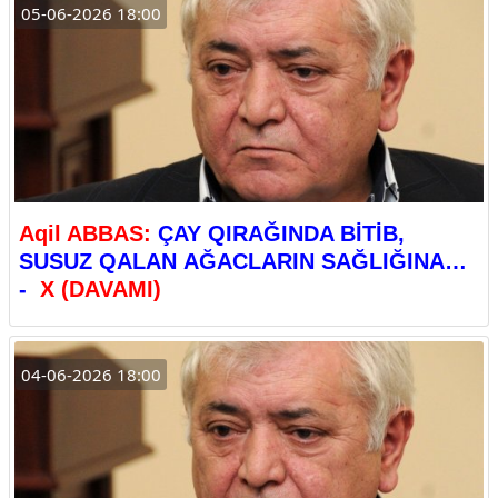
05-06-2026 18:00
Aqil ABBAS:
ÇAY QIRAĞINDA BİTİB,
SUSUZ QALAN AĞACLARIN SAĞLIĞINA…
-
X (DAVAMI)
04-06-2026 18:00