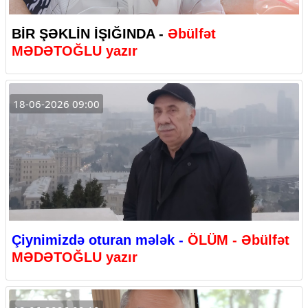
BİR ŞƏKLİN İŞIĞINDA -
Əbülfət
MƏDƏTOĞLU yazır
18-06-2026 09:00
Çiynimizdə oturan mələk -
ÖLÜM - Əbülfət
MƏDƏTOĞLU yazır