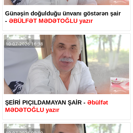
Günəşin doğulduğu ünvanı göstərən şair
-
ƏBÜLFƏT MƏDƏTOĞLU yazır
10-07-2026 16:38
ŞEİRİ PIÇILDAMAYAN ŞAİR -
Əbülfət
MƏDƏTOĞLU yazır
10-07-2026 09:10