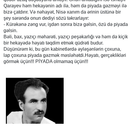
Qarayev həm hekayənin adı ilə, həm də piyada gəzməyi ilə
bizə çatdırır. Və nəhayət, Nisə xanım da ərinin üstünə bir
şey sərəndə onun dediyi sözü təkrarlayır:
- Kürəkənə zəng vur, işdən sonra bizə gəlsin, özü də piyada
gəlsin.
Bəli, bax, yazıçı məharəti, yazıçı peşəkarlığı və həm də kiçik
bir hekayədə həyatı təqdim etmək qüdrəti budur.
Düşünürəm ki, bu gün kabinetlərdə əyləşənlərin çoxuna,
lap çoxuna piyada gəzmək məsləhətdi.Həyatı, gerçəklikləri
görmək üçün!!! PİYADA olmamaq üçün!!!