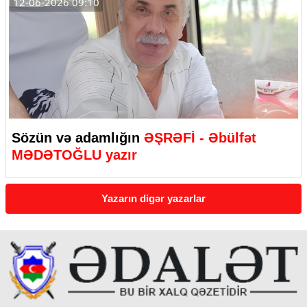
12-06-2026 09:10
Sözün və adamlığın
ƏŞRƏFİ - Əbülfət
MƏDƏTOĞLU yazır
Yazarın digər yazarlar