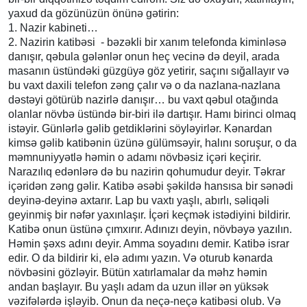
yaxud da gözünüzün önünə gətirin:
1. Nazir kabineti…
2. Nazirin katibəsi - bəzəkli bir xanım telefonda kiminləsə
danışır, qəbula gələnlər onun heç vecinə də deyil, arada
masanın üstündəki güzgüyə göz yetirir, saçını sığallayır və
bu vaxt daxili telefon zəng çalır və o da nazlana-nazlana
dəstəyi götürüb nazirlə danışır… bu vaxt qəbul otağında
olanlar növbə üstündə bir-biri ilə dartışır. Hamı birinci olmaq
istəyir. Günlərlə gəlib getdiklərini söyləyirlər. Kənardan
kimsə gəlib katibənin üzünə gülümsəyir, halını soruşur, o da
məmnuniyyətlə həmin o adamı növbəsiz içəri keçirir.
Narazılıq edənlərə də bu nazirin qohumudur deyir. Təkrar
içəridən zəng gəlir. Katibə əsəbi şəkildə hansısa bir sənədi
deyinə-deyinə axtarır. Lap bu vaxtı yaşlı, abırlı, səliqəli
geyinmiş bir nəfər yaxınlaşır. İçəri keçmək istədiyini bildirir.
Katibə onun üstünə çımxırır. Adınızı deyin, növbəyə yazılın.
Həmin şəxs adını deyir. Amma soyadını demir. Katibə israr
edir. O da bildirir ki, elə adımı yazın. Və oturub kənarda
növbəsini gözləyir. Bütün xatırlamalar da məhz həmin
andan başlayır. Bu yaşlı adam da uzun illər ən yüksək
vəzifələrdə işləyib. Onun da neçə-neçə katibəsi olub. Və