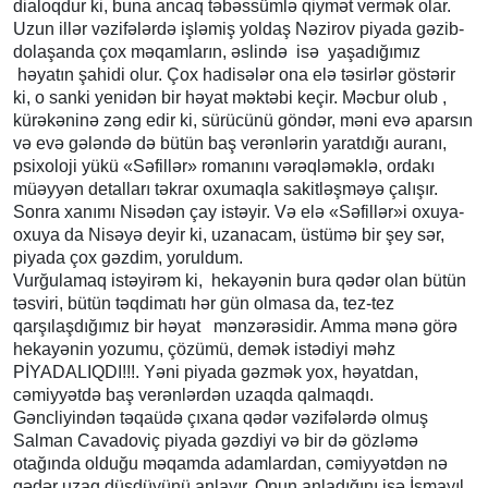
dialoqdur ki, buna ancaq təbəssümlə qiymət vermək olar.
Uzun illər vəzifələrdə işləmiş yoldaş Nəzirov piyada gəzib-
dolaşanda çox məqamların, əslində isə yaşadığımız
həyatın şahidi olur. Çox hadisələr ona elə təsirlər göstərir
ki, o sanki yenidən bir həyat məktəbi keçir. Məcbur olub ,
kürəkəninə zəng edir ki, sürücünü göndər, məni evə aparsın
və evə gələndə də bütün baş verənlərin yaratdığı auranı,
psixoloji yükü «Səfillər» romanını vərəqləməklə, ordakı
müəyyən detalları təkrar oxumaqla sakitləşməyə çalışır.
Sonra xanımı Nisədən çay istəyir. Və elə «Səfillər»i oxuya-
oxuya da Nisəyə deyir ki, uzanacam, üstümə bir şey sər,
piyada çox gəzdim, yoruldum.
Vurğulamaq istəyirəm ki, hekayənin bura qədər olan bütün
təsviri, bütün təqdimatı hər gün olmasa da, tez-tez
qarşılaşdığımız bir həyat mənzərəsidir. Amma mənə görə
hekayənin yozumu, çözümü, demək istədiyi məhz
PİYADALIQDI!!!. Yəni piyada gəzmək yox, həyatdan,
cəmiyyətdə baş verənlərdən uzaqda qalmaqdı.
Gəncliyindən təqaüdə çıxana qədər vəzifələrdə olmuş
Salman Cavadoviç piyada gəzdiyi və bir də gözləmə
otağında olduğu məqamda adamlardan, cəmiyyətdən nə
qədər uzaq düşdüyünü anlayır. Onun anladığını isə İsmayıl