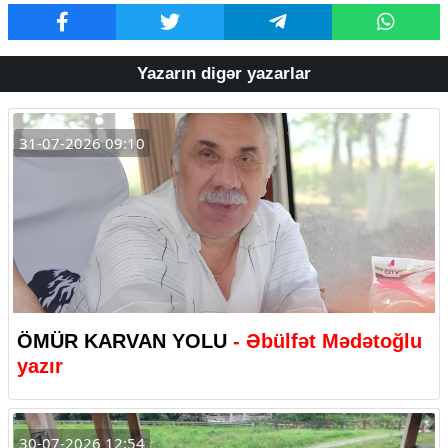
Yazarın digər yazarlar
31-07-2026 09:10
ÖMÜR KARVAN YOLU
- Əbülfət Mədətoğlu
yazır
30-07-2026 12:54