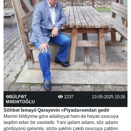
ƏBÜLFƏT
2237
13-05-2025 10:26
MƏDƏTOĞLU
Söhbət İsmayıl Qarayevin «Piyada»sından gedir
Mənim bildiyimə görə ədəbiyyat həm də həyatı oxucuya
təqdim edən bir vasitədir. Yəni qələm adamı, söz adamı
gördüyünü qələmlə, sözlə şəklini çəkib oxucuya çatdırır.