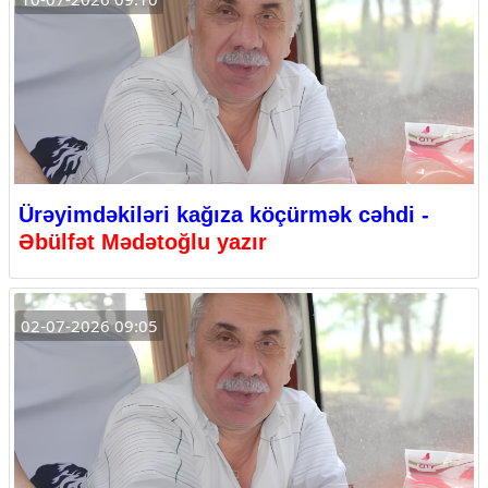
Ürəyimdəkiləri kağıza köçürmək cəhdi -
Əbülfət Mədətoğlu yazır
02-07-2026 09:05