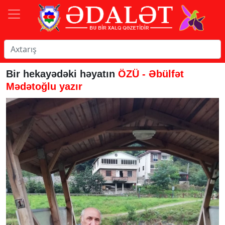
Bir hekayədəki həyatın
ÖZÜ - Əbülfət
Mədətoğlu yazır