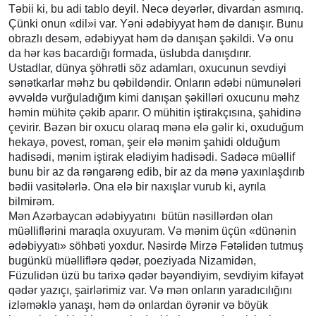
Təbii ki, bu adi tablo deyil. Necə deyərlər, divardan asmırıq.
Çünki onun «dil»i var. Yəni ədəbiyyat həm də danışır. Bunu
obrazlı desəm, ədəbiyyat həm də danışan şəkildi. Və onu
da hər kəs bacardığı formada, üslubda danışdırır.
Ustadlar, dünya şöhrətli söz adamları, oxucunun sevdiyi
sənətkarlar məhz bu qəbildəndir. Onların ədəbi nümunələri
əvvəldə vurğuladığım kimi danışan şəkilləri oxucunu məhz
həmin mühitə çəkib aparır. O mühitin iştirakçısına, şahidinə
çevirir. Bəzən bir oxucu olaraq mənə elə gəlir ki, oxuduğum
hekayə, povest, roman, şeir elə mənim şahidi olduğum
hadisədi, mənim iştirak elədiyim hadisədi. Sadəcə müəllif
bunu bir az da rəngarəng edib, bir az da mənə yaxınlaşdırıb
bədii vasitələrlə. Ona elə bir naxışlar vurub ki, ayrıla
bilmirəm.
Mən Azərbaycan ədəbiyyatını bütün nəsillərdən olan
müəlliflərini maraqla oxuyuram. Və mənim üçün «dünənin
ədəbiyyatı» söhbəti yoxdur. Nəsirdə Mirzə Fətəlidən tutmuş
bugünkü müəlliflərə qədər, poeziyada Nizamidən,
Füzulidən üzü bu tarixə qədər bəyəndiyim, sevdiyim kifayət
qədər yazıçı, şairlərimiz var. Və mən onların yaradıcılığını
izləməklə yanaşı, həm də onlardan öyrənir və böyük