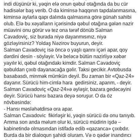
indi düşünür ki, yəqin elə onun qəbul otağında da bu cür
hadisələr baş verib. O da kiminsə haqqının tapdalanmasına,
kiminsə aylarla qapı dalında qalmasına görə günah sahibi
olub. Elə bu xəyalların içərisində qəbul otağına gələn nazir
müavini onu görür və tez ona tərəf dönüb Salman
Cavadoviç, siz burada niyə dayanmısınız, niyə
gözləyirsiniz? Yoldaş Nəzirov buyurun, deyir.
Salman Cavadoviç isə öncə o yaşlı qarını içəri apar, qoy
dərdini desin - söyləyir. Və beləcə bütün nazirliyə xəbər
yayılır ki, qəbul otağındakı kimdir. Salman Cavadoviç
qəbuldan çıxıb dayanacağa gəlir. Taksi gecikir. Avtobusda
basabasdı, minmək mümkün deyil. Bu zaman bir «Qaz-24»
dayanır. Sürücü him-cimlə hara gedirsiniz, aparım, - deyir.
Salman Cavadoviç «Qaz-24»ə əyləşir, bazara gedəcəyini
deyir. Sürücü hansı bazara deyə soruşur. O da öz
növbəsində:
- Hansı məsləhətdirsə ora apar.
Salman Cavadovic fikirləşir ki, yəqin sürücü də onu tanıyıb.
Amma son anda məlum olur ki, sürücü müdirin işdə –
kabinetində olmasından istifadə edib «qazanca» çıxıbdır.
Burda da bir dialoqun şahidi oluram. Və o qədər inandırıcı