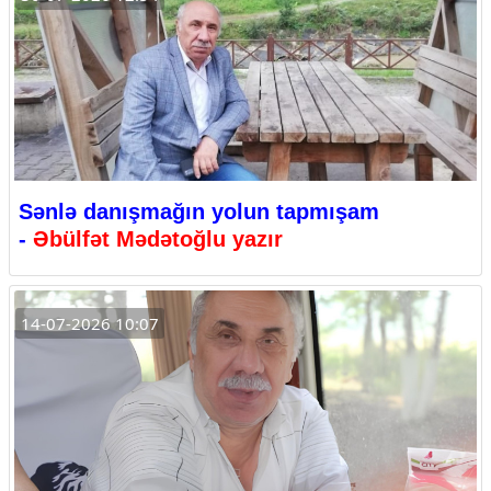
Sənlə danışmağın yolun tapmışam
-
Əbülfət Mədətoğlu yazır
14-07-2026 10:07