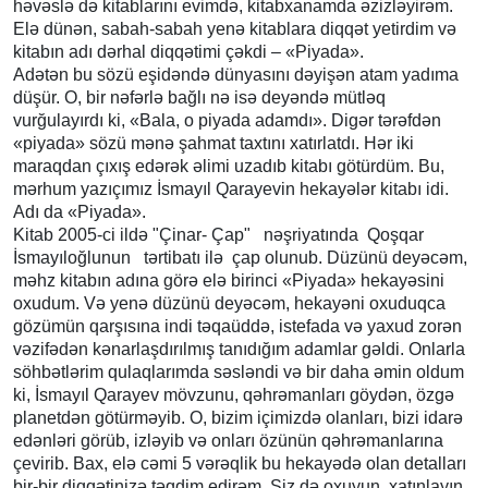
həvəslə də kitablarını evimdə, kitabxanamda əzizləyirəm.
Elə dünən, sabah-sabah yenə kitablara diqqət yetirdim və
kitabın adı dərhal diqqətimi çəkdi – «Piyada».
Adətən bu sözü eşidəndə dünyasını dəyişən atam yadıma
düşür. O, bir nəfərlə bağlı nə isə deyəndə mütləq
vurğulayırdı ki, «Bala, o piyada adamdı». Digər tərəfdən
«piyada» sözü mənə şahmat taxtını xatırlatdı. Hər iki
maraqdan çıxış edərək əlimi uzadıb kitabı götürdüm. Bu,
mərhum yazıçımız İsmayıl Qarayevin hekayələr kitabı idi.
Adı da «Piyada».
Kitab 2005-ci ildə "Çinar- Çap" nəşriyatında Qoşqar
İsmayıloğlunun tərtibatı ilə çap olunub. Düzünü deyəcəm,
məhz kitabın adına görə elə birinci «Piyada» hekayəsini
oxudum. Və yenə düzünü deyəcəm, hekayəni oxuduqca
gözümün qarşısına indi təqaüddə, istefada və yaxud zorən
vəzifədən kənarlaşdırılmış tanıdığım adamlar gəldi. Onlarla
söhbətlərim qulaqlarımda səsləndi və bir daha əmin oldum
ki, İsmayıl Qarayev mövzunu, qəhrəmanları göydən, özgə
planetdən götürməyib. O, bizim içimizdə olanları, bizi idarə
edənləri görüb, izləyib və onları özünün qəhrəmanlarına
çevirib. Bax, elə cəmi 5 vərəqlik bu hekayədə olan detalları
bir-bir diqqətinizə təqdim edirəm. Siz də oxuyun, xatınlayın,