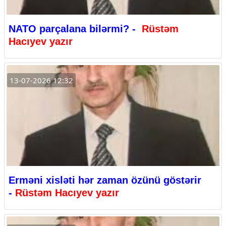
NATO parçalana bilərmi? -
Rüstəm
Hacıyev yazır
13-07-2026 12:32
Erməni xisləti hər zaman özünü göstərir
-
Rüstəm Hacıyev yazır