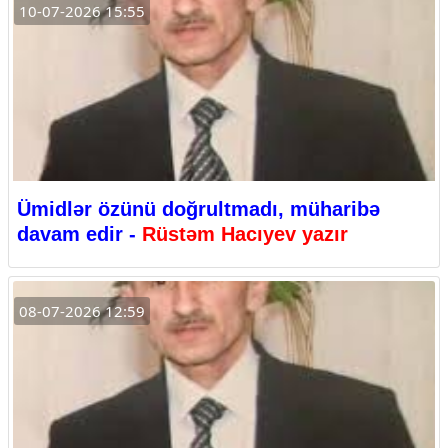
10-07-2026 15:55
Ümidlər özünü doğrultmadı, müharibə
davam edir -
Rüstəm Hacıyev yazır
08-07-2026 12:59