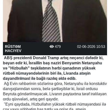
RÜSTƏM
479
02-06-2026 10:53
HACIYEV
ABŞ prezidenti Donald Tramp artıq neçənci dəfədir ki,
bəyan edir ki, İsraillin baş naziri Benyamin Netanyahu
və "Hizbullah" təşkilatının hərbi qanadının yüksək
rütbəli nümayəndələrinin biri ilə, Livanda atəşin
dayandlrılmasl ilə bağlı razılıq əldə edib.
Ağ Evin rəhbərinin sözlərinə görə, Netanyahu ilə konstuktiv
danışıqlarından sonra, belə şərtləşiblər ki, İsrail ordusu
Beyruta göndərilməyəcək. Livanın paytaxtına tərəf irəliləyən
ordu qüvvələri, artıq geri qayıdır.
"Eyni qaydada, Hizbullahın yüksək rütbəli nümayəndəsi ilə
çox yaxşı söhbətim baş tutdu və onlar da, atəşin