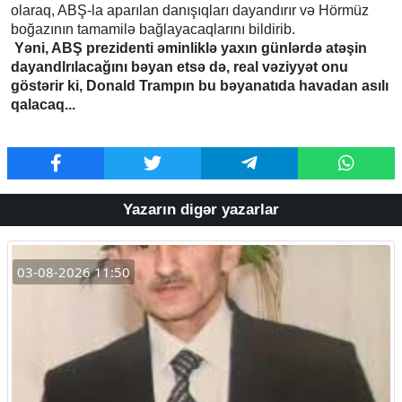
olaraq, ABŞ-la aparılan danışıqları dayandırır və Hörmüz
boğazının tamamilə bağlayacaqlarını bildirib.
Yəni, ABŞ prezidenti əminliklə yaxın günlərdə atəşin
dayandlrılacağını bəyan etsə də, real vəziyyət onu
göstərir ki, Donald Trampın bu bəyanatıda havadan asılı
qalacaq...
Yazarın digər yazarlar
03-08-2026 11:50