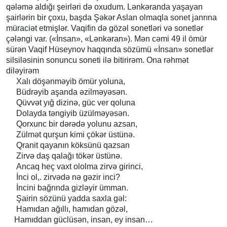
qələmə aldığı şeirləri də oxudum. Lənkəranda yaşayan
şairlərin bir çoxu, başda Şəkər Aslan olmaqla sonet janrına
müraciət etmişlər. Vaqifin də gözəl sonetləri və sonetlər
çələngi var. («İnsan», «Lənkəran»). Mən cəmi 49 il ömür
sürən Vaqif Hüseynov haqqında sözümü «İnsan» sonetlər
silsiləsinin sonuncu soneti ilə bitirirəm. Ona rəhmət
diləyirəm
Xalı döşənməyib ömür yoluna,
Büdrəyib aşanda əzilməyəsən.
Qüvvət yığ dizinə, güc ver qoluna
Dolayda təngiyib üzülməyəsən.
Qorxunc bir dərədə yolunu azsan,
Zülmət qurşun kimi çökər üstünə.
Qranit qayanın köksünü qazsan
Zirvə daş qalağı tökər üstünə.
Ancaq heç vaxt ololma zirvə girinci,
İnci ol,. zirvədə nə gəzir inci?
İncini bağrında gizləyir ümman.
Şairin sözünü yadda saxla gəl:
Hamıdan ağıllı, hamıdan gözəl,
Hamıddan güclüsən, insan, ey insan…