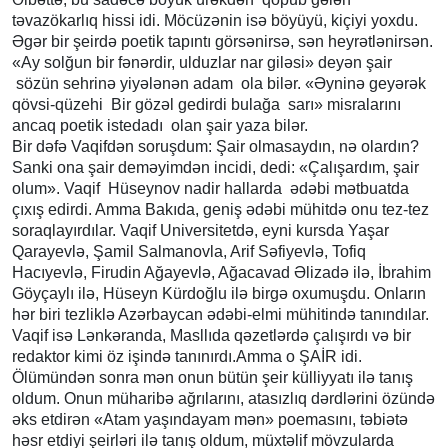
təvazökarlıq hissi idi. Möcüzənin isə böyüyü, kiçiyi yoxdu.
Əgər bir şeirdə poetik tapıntı görsənirsə, sən heyrətlənirsən.
«Ay solğun bir fənərdir, ulduzlar nar giləsi» deyən şair
sözün sehrinə yiyələnən adam ola bilər. «Əyninə geyərək
qövsi-qüzehi Bir gözəl gedirdi bulağa sarı» misralarını
ancaq poetik istedadı olan şair yaza bilər.
Bir dəfə Vaqifdən soruşdum: Şair olmasaydın, nə olardın?
Sanki ona şair deməyimdən incidi, dedi: «Çalışardım, şair
olum». Vaqif Hüseynov nadir hallarda ədəbi mətbuatda
çıxış edirdi. Amma Bakıda, geniş ədəbi mühitdə onu tez-tez
soraqlayırdılar. Vaqif Universitetdə, eyni kursda Yaşar
Qarayevlə, Şamil Salmanovla, Arif Səfiyevlə, Tofiq
Hacıyevlə, Firudin Ağayevlə, Ağacavad Əlizadə ilə, İbrahim
Göyçaylı ilə, Hüseyn Kürdoğlu ilə birgə oxumuşdu. Onların
hər biri tezliklə Azərbaycan ədəbi-elmi mühitində tanındılar.
Vaqif isə Lənkəranda, Masllıda qəzetlərdə çalışırdı və bir
redaktor kimi öz işində tanınırdı.Amma o ŞAİR idi.
Ölümündən sonra mən onun bütün şeir külliyyatı ilə tanış
oldum. Onun müharibə ağrılarını, atasızlıq dərdlərini özündə
əks etdirən «Atam yaşındayam mən» poemasını, təbiətə
həsr etdiyi şeirləri ilə tanış oldum, müxtəlif mövzularda