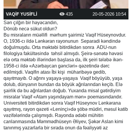
VAQİF YUSİFLİ
435
20-05-2026 10:54
Sən çılğın bir həyəcandın,
Dönüb necə sükut oldun?
Bu misraların müəllifi mərhum şairimiz Vaqif Hüseynovdur.
O, 1936-cı ildə Lənkəran rayonunun Separadi kəndində
doğulmuşdu. Orta məktəbi bitirdikdən sonra ADU-nun
filologiya fakültəsində təhsil almışdı. Şeirə-sənətə həvəsi
elə orta məktəb illərindən başlasa da, ilk şeiri tələbə ikən-
1958-ci ildə «Azərbaycan gəncləri» qəzetində dərc
edilmişdi. Vaqifin atası İbi kişi müharibəyə gedib,
qayıtmayıb. O ağrını yaşaya-yaşaya Vaqif böyüyüb, yaşa
dolub, dünyanın bundan da böyük ağrılarından keçib. Elə
şairlik də bu ağrılardan doğub. Yuxarıda misal gətirdiyim
misralar Vaqif «Atam yaşındayam mən» poemasındandır.
Universiteti bitirdikdən sonra Vaqif Hüseynov Lənkərana
qayıtmış, rayon qəzeti «Leninçi»də şöbə müdiri, məsul katib
vəzifələrində çalışmışdı. Rayonda ədəbi mühitin
canlanmasında Məmmədhüseyn Əliyev, Şəkər Aslan kimi
tanınmış yazarlarla bir sırada onun da fəaliyyəti az