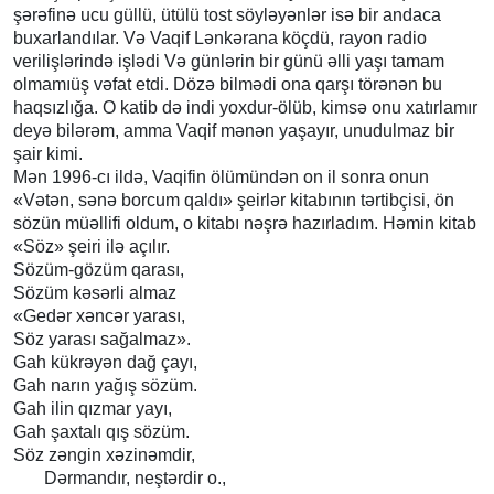
şərəfinə ucu güllü, ütülü tost söyləyənlər isə bir andaca
buxarlandılar. Və Vaqif Lənkərana köçdü, rayon radio
verilişlərində işlədi Və günlərin bir günü əlli yaşı tamam
olmamıüş vəfat etdi. Dözə bilmədi ona qarşı törənən bu
haqsızlığa. O katib də indi yoxdur-ölüb, kimsə onu xatırlamır
deyə bilərəm, amma Vaqif mənən yaşayır, unudulmaz bir
şair kimi.
Mən 1996-cı ildə, Vaqifin ölümündən on il sonra onun
«Vətən, sənə borcum qaldı» şeirlər kitabının tərtibçisi, ön
sözün müəllifi oldum, o kitabı nəşrə hazırladım. Həmin kitab
«Söz» şeiri ilə açılır.
Sözüm-gözüm qarası,
Sözüm kəsərli almaz
«Gedər xəncər yarası,
Söz yarası sağalmaz».
Gah kükrəyən dağ çayı,
Gah narın yağış sözüm.
Gah ilin qızmar yayı,
Gah şaxtalı qış sözüm.
Söz zəngin xəzinəmdir,
Dərmandır, neştərdir o.,