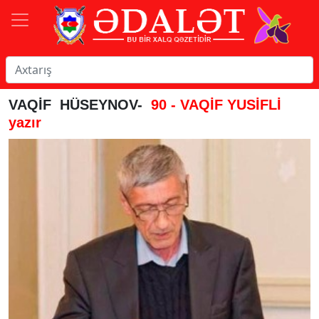
VAQİF HÜSEYNOV-
90 - VAQİF YUSİFLİ
yazır