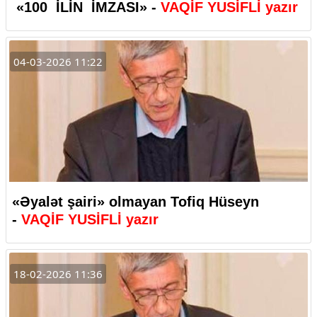
«100
İLİN
İMZASI» -
VAQİF
YUSİFLİ yazır
04-03-2026 11:22
«Əyalət şairi» olmayan Tofiq Hüseyn
-
VAQİF YUSİFLİ yazır
18-02-2026 11:36