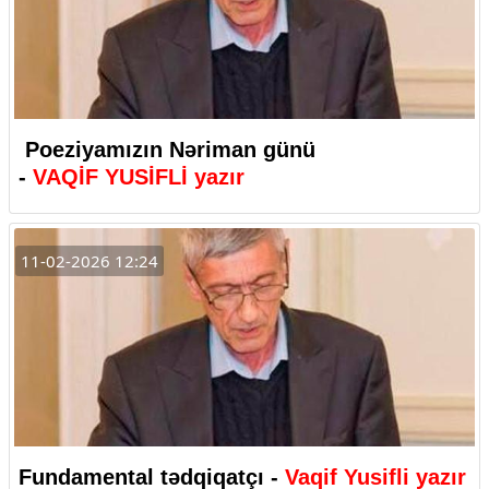
Poeziyamızın Nəriman günü
-
VAQİF
YUSİFLİ yazır
11-02-2026 12:24
Fundamental tədqiqatçı -
Vaqif Yusifli yazır