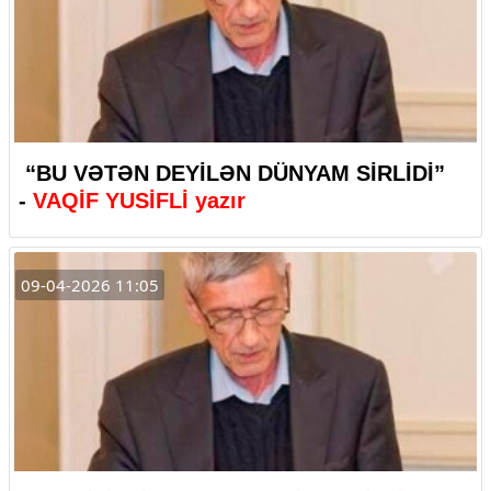
“BU VƏTƏN DEYİLƏN DÜNYAM SİRLİDİ”
-
VAQİF
YUSİFLİ yazır
09-04-2026 11:05