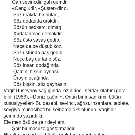
Gah sevincdir, gah qəmdir,
«Cəngi»dir, «Şüştər»dir o.
Söz ürəkdə bir bulaq,
Söz dodaqda ürəkdir.
Sözün bədxərci olmaq
Xırdalanmaq deməkdir.
Söz üstə savaş gedib,
Neçə qəlbə düşüb köz.
Söz üstündə baş gedib,
Neçə baş qurtarıb söz.
Söz insan dodağında
Qəlbin, hissin aynası.
Ürəyin ocağında
Söz bişsin, söz qaynasın.
Vaqif Hüseynov sağlığında öz birinci şeirlər kitabını görə
bildi (1983), «Dəniz çağırır». Onun bir insan kimi bütün
xüsusiyyətləri- Bu qəzəbi, sevinci, ağrısı, insanlara, təbiətə,
sevgiyə münasibəti bu şeirlərdə əks olunub. Vaqif bir
şeinində yazırdı ki:
Elə mən özü də şair deyiləm,
Şair bir möcüzə göstərməlidir!
Əlbəttə, bu sadəcə böyük ürəkdən qopub gələn