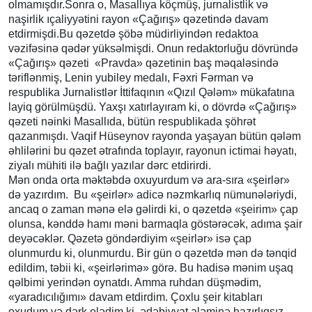
olmamışdır.Sonra o, Masallıya köçmüş, jurnalistlik və
naşirlik ıçaliyyətini rayon «Çağırış» qəzetində davam
etdirmişdi.Bu qəzetdə şöbə müdirliyindən redaktoa
vəzifəsinə qədər yüksəlmişdi. Onun redaktorluğu dövründə
«Çağırış» qəzeti «Pravda» qəzetinin baş məqaləsində
təriflənmiş, Lenin yubiley medalı, Fəxri Fərman və
respublika Jurnalistlər İttifaqının «Qızıl Qələm» mükafatına
layiq görülmüşdü. Yaxşı xatırlayıram ki, o dövrdə «Çağırış»
qəzeti nəinki Masallıda, bütün respublikada şöhrət
qazanmışdı. Vaqif Hüseynov rayonda yaşayan bütün qələm
əhlilərini bu qəzet ətrafında toplayır, rayonun ictimai həyatı,
ziyalı mühiti ilə bağlı yazılar dərc etdirirdi.
Mən onda orta məktəbdə oxuyurdum və ara-sıra «şeirlər»
də yazırdım. Bu «şeirlər» adicə nəzmkarlıq nümunələriydi,
ancaq o zaman mənə elə gəlirdi ki, o qəzetdə «şeirim» çap
olunsa, kənddə hamı məni barmaqla göstərəcək, adıma şair
deyəcəklər. Qəzetə göndərdiyim «şeirlər» isə çap
olunmurdu ki, olunmurdu. Bir gün o qəzetdə mən də tənqid
edildim, təbii ki, «şeirlərimə» görə. Bu hadisə mənim uşaq
qəlbimi yerindən oynatdı. Amma ruhdan düşmədim,
«yaradıcılığımı» davam etdirdim. Çoxlu şeir kitabları
oxudum və dərk elədim ki, ədəbiyyat aləminə hazırlıqsız