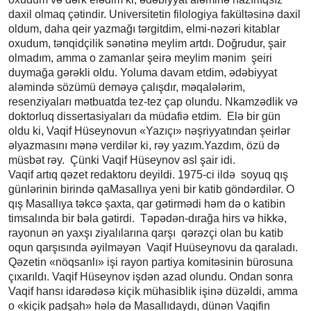
daxil olmaq çətindir. Universitetin filologiya fakültəsinə daxil
oldum, daha qeir yazmağı tərgitdim, elmi-nəzəri kitablar
oxudum, tənqidçilik sənətinə meylim artdı. Doğrudur, şair
olmadım, amma o zamanlar şeirə meylim mənim şeiri
duymağa gərəkli oldu. Yoluma davam etdim, ədəbiyyat
aləmində sözümü deməyə çalışdır, məqalələrim,
resenziyaları mətbuatda tez-tez çap olundu. Nkamzədlik və
doktorluq dissertasiyaları da müdafiə etdim. Elə bir gün
oldu ki, Vaqif Hüseynovun «Yazıçı» nəşriyyatından şeirlər
əlyazmasını mənə verdilər ki, rəy yazım.Yazdım, özü də
müsbət rəy. Çünki Vaqif Hüseynov əsl şair idi.
Vaqif artıq qəzet redaktoru deyildi. 1975-ci ildə soyuq qış
günlərinin birində qaMasallıya yeni bir katib göndərdilər. O
qış Masallıya təkcə şaxta, qar gətirmədi həm də o katibin
timsalında bir bəla gətirdi. Təpədən-dırağa hirs və hikkə,
rayonun ən yaxşı ziyalılarına qarşı qərəzçi olan bu katib
oqun qarşısında əyilməyən Vaqif Huüseynovu da qaraladı.
Qəzetin «nöqsanlı» işi rayon partiya komitəsinin bürosuna
çıxarıldı. Vaqif Hüseynov işdən azad olundu. Ondan sonra
Vaqif hansı idarədəsə kiçik mühasiblik işinə düzəldi, amma
o «kiçik padşah» hələ də Masallıdaydı, dünən Vaqifin