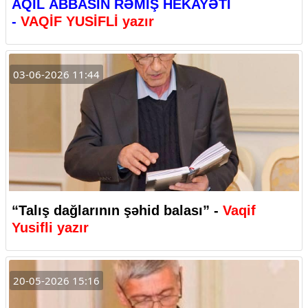
AQİL ABBASIN RƏMİŞ HEKAYƏTİ
-
VAQİF YUSİFLİ yazır
03-06-2026 11:44
“Talış dağlarının şəhid balası” -
Vaqif
Yusifli yazır
20-05-2026 15:16