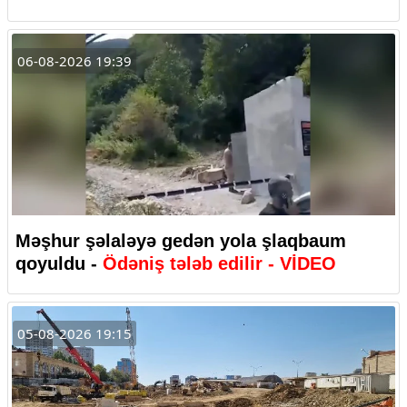
06-08-2026 19:39
Məşhur şəlaləyə gedən yola şlaqbaum
qoyuldu -
Ödəniş tələb edilir - VİDEO
05-08-2026 19:15