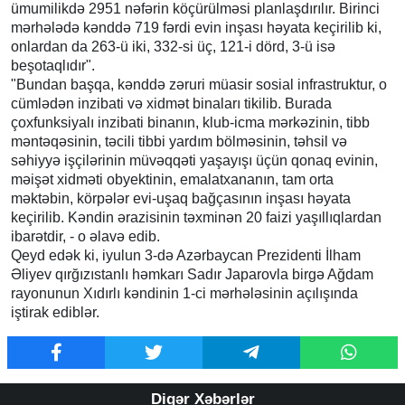
ümumilikdə 2951 nəfərin köçürülməsi planlaşdırılır. Birinci
mərhələdə kənddə 719 fərdi evin inşası həyata keçirilib ki,
onlardan da 263-ü iki, 332-si üç, 121-i dörd, 3-ü isə
beşotaqlıdır".
"Bundan başqa, kənddə zəruri müasir sosial infrastruktur, o
cümlədən inzibati və xidmət binaları tikilib. Burada
çoxfunksiyalı inzibati binanın, klub-icma mərkəzinin, tibb
məntəqəsinin, təcili tibbi yardım bölməsinin, təhsil və
səhiyyə işçilərinin müvəqqəti yaşayışı üçün qonaq evinin,
məişət xidməti obyektinin, emalatxananın, tam orta
məktəbin, körpələr evi-uşaq bağçasının inşası həyata
keçirilib. Kəndin ərazisinin təxminən 20 faizi yaşıllıqlardan
ibarətdir, - o əlavə edib.
Qeyd edək ki, iyulun 3-də Azərbaycan Prezidenti İlham
Əliyev qırğızıstanlı həmkarı Sadır Japarovla birgə Ağdam
rayonunun Xıdırlı kəndinin 1-ci mərhələsinin açılışında
iştirak ediblər.
Digər Xəbərlər