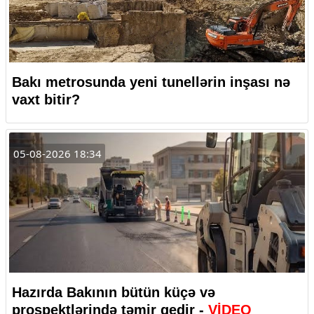
Bakı metrosunda yeni tunellərin inşası nə
vaxt bitir?
05-08-2026 18:34
Hazırda Bakının bütün küçə və
prospektlərində təmir gedir -
VİDEO