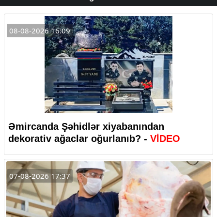
08-08-2026 16:09
Əmircanda Şəhidlər xiyabanından
dekorativ ağaclar oğurlanıb? -
VİDEO
07-08-2026 17:37