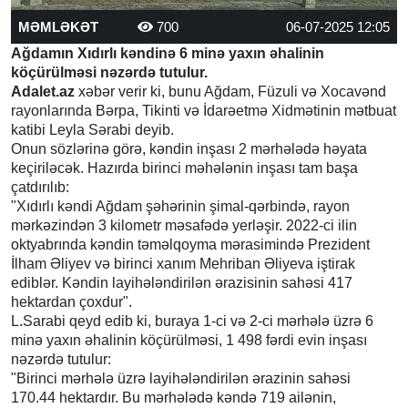
MƏMLƏKƏT
700
06-07-2025 12:05
Ağdamın Xıdırlı kəndinə 6 minə yaxın əhalinin
köçürülməsi nəzərdə tutulur.
Adalet.az
xəbər verir ki, bunu Ağdam, Füzuli və Xocavənd
rayonlarında Bərpa, Tikinti və İdarəetmə Xidmətinin mətbuat
katibi Leyla Sərabi deyib.
Onun sözlərinə görə, kəndin inşası 2 mərhələdə həyata
keçiriləcək. Hazırda birinci məhələnin inşası tam başa
çatdırılıb:
"Xıdırlı kəndi Ağdam şəhərinin şimal-qərbində, rayon
mərkəzindən 3 kilometr məsafədə yerləşir. 2022-ci ilin
oktyabrında kəndin təməlqoyma mərasimində Prezident
İlham Əliyev və birinci xanım Mehriban Əliyeva iştirak
ediblər. Kəndin layihələndirilən ərazisinin sahəsi 417
hektardan çoxdur".
L.Sarabi qeyd edib ki, buraya 1-ci və 2-ci mərhələ üzrə 6
minə yaxın əhalinin köçürülməsi, 1 498 fərdi evin inşası
nəzərdə tutulur:
"Birinci mərhələ üzrə layihələndirilən ərazinin sahəsi
170.44 hektardır. Bu mərhələdə kəndə 719 ailənin,