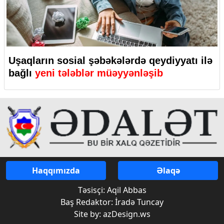
Uşaqların sosial şəbəkələrdə qeydiyyatı ilə
bağlı
yeni tələblər müəyyənləşib
Haqqımızda
Əlaqə
Təsisçi: Aqil Abbas
Baş Redaktor: İradə Tuncay
Site by: azDesign.ws