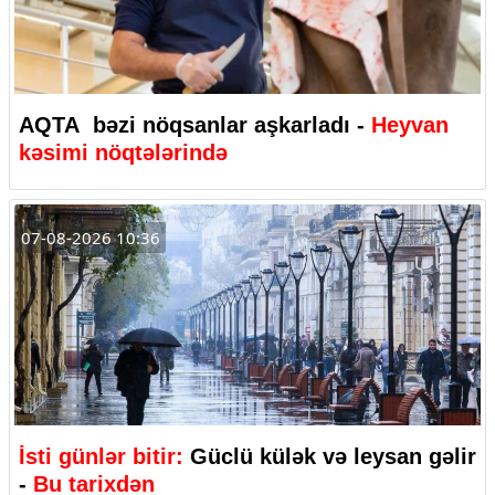
AQTA bəzi nöqsanlar aşkarladı -
Heyvan
kəsimi nöqtələrində
07-08-2026 10:36
İsti günlər bitir:
Güclü külək və leysan gəlir
-
Bu tarixdən