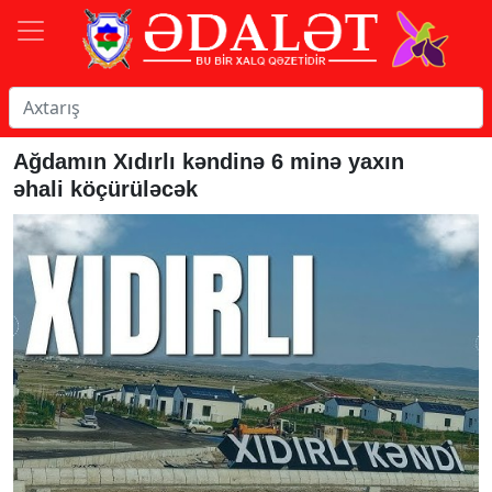
Ağdamın Xıdırlı kəndinə 6 minə yaxın
əhali köçürüləcək