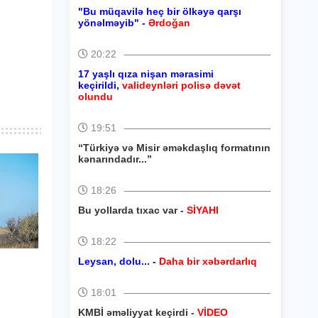
"Bu müqavilə heç bir ölkəyə qarşı
yönəlməyib" -
Ərdoğan
20:22
17 yaşlı qıza nişan mərasimi
keçirildi,
valideynləri polisə dəvət
olundu
19:51
“Türkiyə və Misir əməkdaşlıq formatının
kənarındadır...”
18:26
Bu yollarda tıxac var -
SİYAHI
18:22
Leysan, dolu... -
Daha bir xəbərdarlıq
18:01
KMBİ əməliyyat keçirdi -
VİDEO