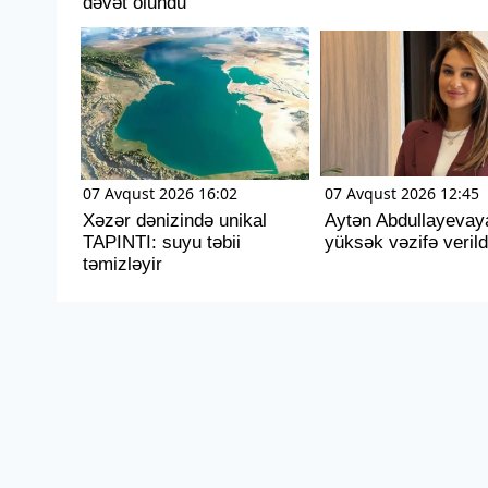
dəvət olundu
07 Avqust 2026 16:02
07 Avqust 2026 12:45
Xəzər dənizində unikal
Aytən Abdullayevay
TAPINTI: suyu təbii
yüksək vəzifə verild
təmizləyir