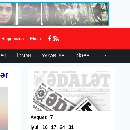
Haqqımızda
Əlaqə
YƏT
İDMAN
YAZARLAR
DIGƏR
ər
Avqust:
7
Iyul:
10
17
24
31