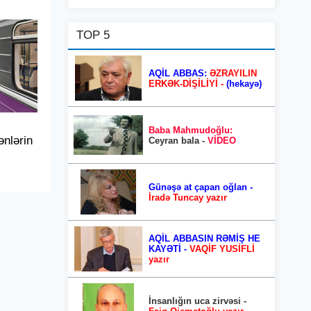
TOP 5
AQİL ABBAS:
ƏZRAYILIN
ERKƏK-DİŞİLİYİ -
(hekayə)
Baba Mahmudoğlu:
ənlərin
Ceyran bala -
VİDEO
Günəşə at çapan oğlan -
İradə Tuncay yazır
AQİL ABBASIN RƏMİŞ HE
KAYƏTİ -
VAQİF YUSİFLİ
yazır
İnsanlığın uca zirvəsi -