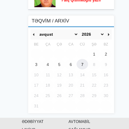
Faiq Qismətoğlu yazır
TƏQVİM / ARXİV
BE
ÇA
ÇƏ
CA
CÜ
ŞƏ
BZ
1
2
3
4
5
6
7
8
9
10
11
12
13
14
15
16
17
18
19
20
21
22
23
24
25
26
27
28
29
30
31
ƏDƏBİYYAT
AVTOMABİL