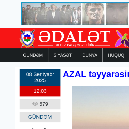
GÜNDƏM
SİYASƏT
DÜNYA
HÜQUQ
AZAL təyyarəsin
08 Sentyabr
2025
12:03
579
GÜNDƏM