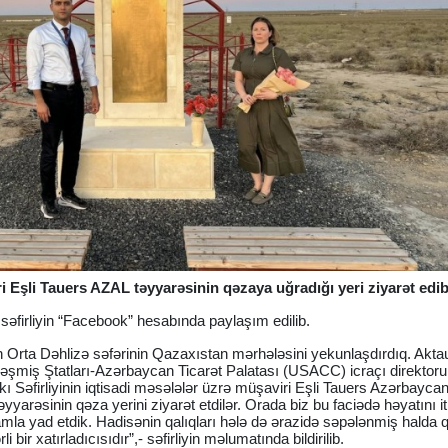
i Eşli Tauers AZAL təyyarəsinin qəzaya uğradığı yeri ziyarət edib
 səfirliyin “Facebook” hesabında paylaşım edilib.
rta Dəhlizə səfərinin Qazaxıstan mərhələsini yekunlaşdırdıq. Akt
şmiş Ştatları-Azərbaycan Ticarət Palatası (USACC) icraçı direktoru
Səfirliyinin iqtisadi məsələlər üzrə müşaviri Eşli Tauers Azərbayc
yarəsinin qəza yerini ziyarət etdilər. Orada biz bu faciədə həyatını it
ramla yad etdik. Hadisənin qalıqları hələ də ərazidə səpələnmiş halda q
 bir xatırladıcısıdır”,- səfirliyin məlumatında bildirilib.