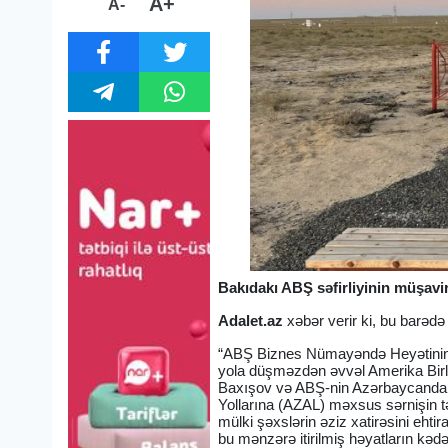
A+
A-
Bakıdakı ABŞ səfirliyinin müşavir
Adalet.az
xəbər verir ki, bu barədə
“ABŞ Biznes Nümayəndə Heyətinin O
yola düşməzdən əvvəl Amerika Birlə
Baxışov və ABŞ-nin Azərbaycandakı 
Yollarına (AZAL) məxsus sərnişin təy
mülki şəxslərin əziz xatirəsini ehti
bu mənzərə itirilmiş həyatların kədərli