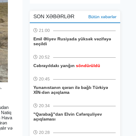
SON XƏBƏRLƏR
Bütün xəbərlər
21:00
Emil Əliyev Rusiyada yüksək vəzifəyə
seçildi
20:52
Cəbrayıldakı yanğın
söndürüldü
20:45
.
Yunanıstanın qərarı ilə bağlı Türkiyə
XİN-dən açıqlama
20:34
audan
 Natiq
"Qarabağ"dan Elvin Cəfərquliyev
an Hava
açıqlaması
irən
alır və
20:28