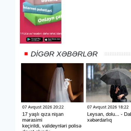
DIGƏR XƏBƏRLƏR
07 Avqust 2026 20:22
07 Avqust 2026 18:22
17 yaşlı qıza nişan
Leysan, dolu... - Da
mərasimi
xəbərdarlıq
keçirildi, valideynləri polisə