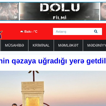
Bakı -°C
MÜSAHİBƏ
KRİMİNAL
MƏMLƏKƏT
MƏDƏNİY
in qəzaya uğradığı yerə getdil