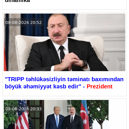
08-08-2026 20:52
"TRIPP təhlükəsizliyin təminatı baxımından
böyük əhəmiyyət kəsb edir" -
Prezident
08-08-2026 20:33