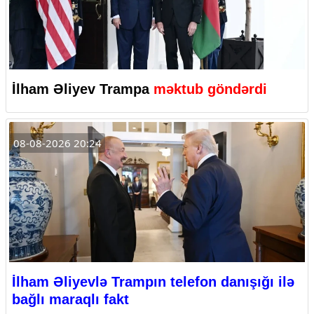
İlham Əliyev Trampa
məktub göndərdi
08-08-2026 20:24
İlham Əliyevlə Trampın telefon danışığı ilə
bağlı maraqlı fakt