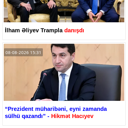
İlham Əliyev Trampla
danışdı
08-08-2026 15:31
“Prezident müharibəni, eyni zamanda
sülhü qazandı” -
Hikmət Hacıyev