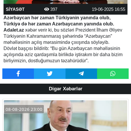
SİYASƏT
397
19-06-2025 16:55
Azərbaycan hər zaman Türkiyənin yanında olub,
Türkiyə də hər zaman Azərbaycanın yanında olub.
Adalet.az
xəbər verir ki, bu sözləri Prezident İlham Əliyev
Türkiyənin Kahramanmaraş şəhərində “Azərbaycan”
məhəlləsinin açılış mərasimində çıxışında söyləyib.
Dövlət başçısı bildirib: “Bu gün Azərbaycan məhəlləsinin
açılışında əziz qardaşımla birlikdə iştirakım bir daha bizim
birliyimizin, dostluğumuzun təzahürüdür”.
Digər Xəbərlər
08-08-2026 23:00