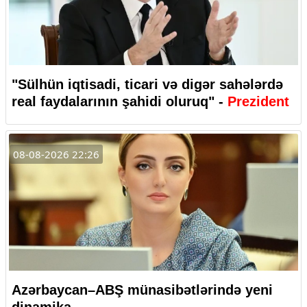
"Sülhün iqtisadi, ticari və digər sahələrdə
real faydalarının şahidi oluruq" -
Prezident
08-08-2026 22:26
Azərbaycan–ABŞ münasibətlərində yeni
dinamika