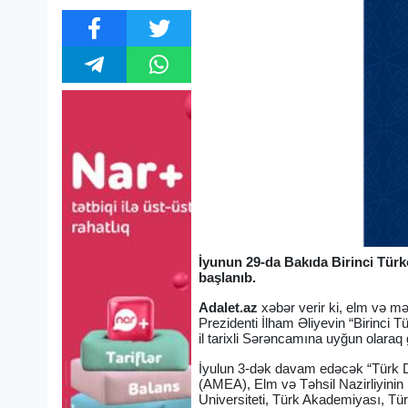
İyunun 29-da Bakıda Birinci Türk
başlanıb.
Adalet.az
xəbər verir ki, elm və mə
Prezidenti İlham Əliyevin “Birinci T
il tarixli Sərəncamına uyğun olaraq 
İyulun 3-dək davam edəcək “Türk D
(AMEA), Elm və Təhsil Nazirliyinin 
Universiteti, Türk Akademiyası, Türk