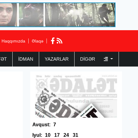
Haqqımızda
Əlaqə
YƏT
İDMAN
YAZARLAR
DIGƏR
Avqust:
7
Iyul:
10
17
24
31