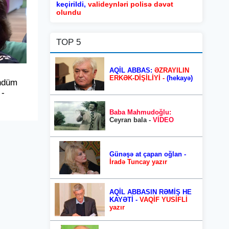
keçirildi,
valideynləri polisə dəvət
olundu
TOP 5
AQİL ABBAS:
ƏZRAYILIN
ERKƏK-DİŞİLİYİ -
(hekayə)
ündüm
 -
Baba Mahmudoğlu:
Ceyran bala -
VİDEO
Günəşə at çapan oğlan -
İradə Tuncay yazır
AQİL ABBASIN RƏMİŞ HE
KAYƏTİ -
VAQİF YUSİFLİ
yazır