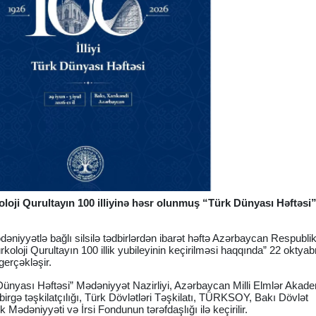
oloji Qurultayın 100 illiyinə həsr olunmuş “Türk Dünyası Həftəsi
dəniyyətlə bağlı silsilə tədbirlərdən ibarət həftə Azərbaycan Respubli
ürkoloji Qurultayın 100 illik yubileyinin keçirilməsi haqqında” 22 oktyab
gerçəkləşir.
ünyası Həftəsi” Mədəniyyət Nazirliyi, Azərbaycan Milli Elmlər Akad
birgə təşkilatçılığı, Türk Dövlətləri Təşkilatı, TÜRKSOY, Bakı Dövlət
 Mədəniyyəti və İrsi Fondunun tərəfdaşlığı ilə keçirilir.