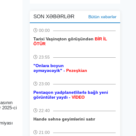
SON XƏBƏRLƏR
Bütün xəbərlər
00:00
Tarixi Vaşinqton görüşündən
BİR İL
ÖTÜR
23:55
"Onlara boyun
əyməyəcəyik" -
Pezeşkian
23:00
”
Pentaqon yadplanetlilərlə bağlı yeni
görüntülər yaydı -
VİDEO
kasının
r 2025-ci
22:40
Hande səhnə geyimlərini satır
emiyası
21:00