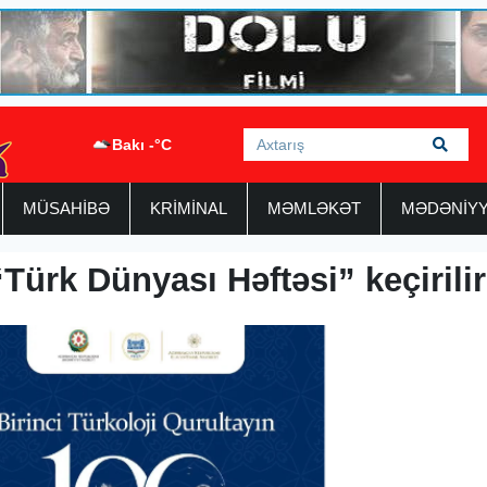
Bakı -°C
MÜSAHİBƏ
KRİMİNAL
MƏMLƏKƏT
MƏDƏNİY
ürk Dünyası Həftəsi” keçirilir