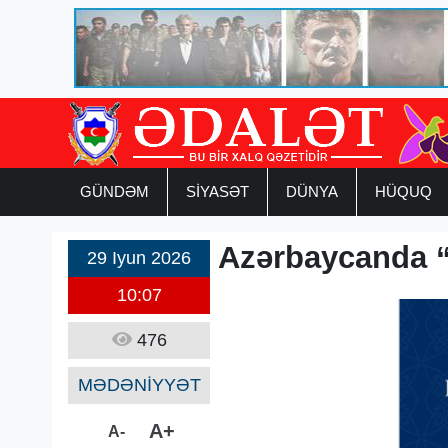
GÜNDƏM
SİYASƏT
DÜNYA
HÜQUQ
Azərbaycanda “T
29 Iyun 2026
10:07
476
MƏDƏNİYYƏT
A+
A-