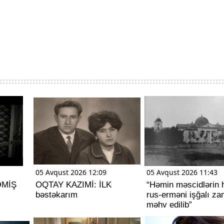
05 Avqust 2026 12:09
05 Avqust 2026 11:43
ƏMİŞ
OQTAY KAZIMİ: İLK
“Həmin məscidlərin 
bəstəkarım
rus-erməni işğalı za
məhv edilib”