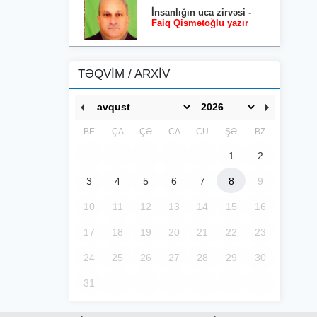
İnsanlığın uca zirvəsi -
Faiq Qismətoğlu yazır
TƏQVİM / ARXİV
BE
ÇA
ÇƏ
CA
CÜ
ŞƏ
BZ
1
2
3
4
5
6
7
8
9
10
11
12
13
14
15
16
17
18
19
20
21
22
23
24
25
26
27
28
29
30
31