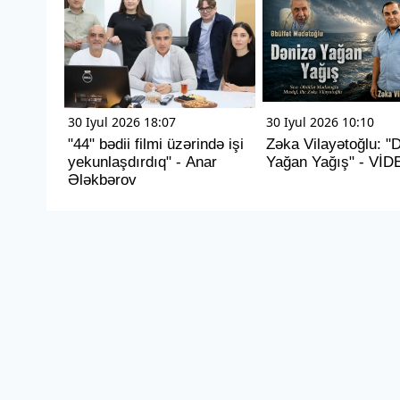
30 Iyul 2026 18:07
30 Iyul 2026 10:10
"44" bədii filmi üzərində işi
Zəka Vilayətoğlu: "
yekunlaşdırdıq" - Anar
Yağan Yağış" - VİD
Ələkbərov