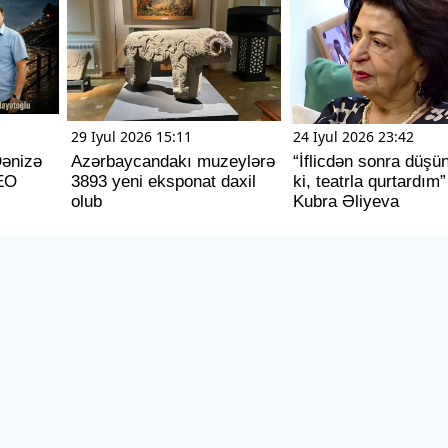
29 Iyul 2026 15:11
24 Iyul 2026 23:42
Dənizə
Azərbaycandakı muzeylərə
“İflicdən sonra düş
EO
3893 yeni eksponat daxil
ki, teatrla qurtardım”
olub
Kubra Əliyeva