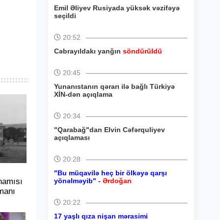
Emil Əliyev Rusiyada yüksək vəzifəyə
seçildi
20:52
Cəbrayıldakı yanğın
söndürüldü
20:45
Yunanıstanın qərarı ilə bağlı Türkiyə
XİN-dən açıqlama
20:34
"Qarabağ"dan Elvin Cəfərquliyev
açıqlaması
20:28
"Bu müqavilə heç bir ölkəyə qarşı
hamısı
yönəlməyib" -
Ərdoğan
manı
20:22
17 yaşlı qıza nişan mərasimi