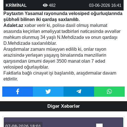
KRİMİNAL
482
03-06-2026 16:41
Paytaxtın Yasamal rayonunda velosiped oğurluqlarında
şübhəli bilinən iki qardaş saxlanılıb.
Adalet.az
xəbər verir ki, polisə daxil olmuş məlumat
əsasında keçirilən əməliyyat tədbirləri nəticəsində əvvəllər
məhkum olunmuş 34 yaşlı N.Mehdizadə və onun qardaşı
D.Mehdizadə saxlanılıblar.
Araşdırmalar zamanı müəyyən edilib ki, onlar rayon
ərazisində yerləşən yaşayış binalarında mənzillərin
qarşısından ümumi dəyəri 3500 manat olan 7 ədəd
velosiped oğurlayıblar.
Faktlarla bağlı cinayət işi başlanılıb, araşdırmalar davam
etdirilir.
Digər Xəbərlər
07-08-2026 18:01