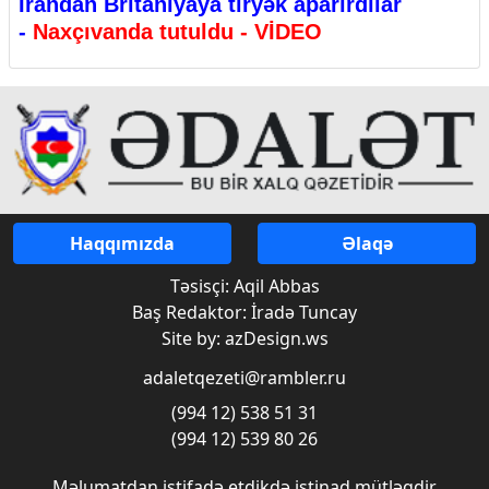
İrandan Britaniyaya tiryək aparırdılar
-
Naxçıvanda tutuldu - VİDEO
Haqqımızda
Əlaqə
Təsisçi: Aqil Abbas
Baş Redaktor: İradə Tuncay
Site by: azDesign.ws
adaletqezeti@rambler.ru
(994 12) 538 51 31
(994 12) 539 80 26
Məlumatdan istifadə etdikdə istinad mütləqdir.