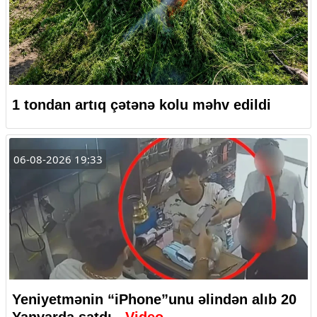
1 tondan artıq çətənə kolu məhv edildi
06-08-2026 19:33
Yeniyetmənin “iPhone”unu əlindən alıb 20
Yanvarda satdı -
Video