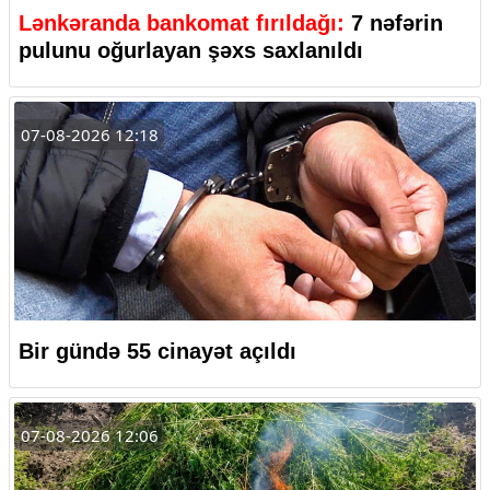
Lənkəranda bankomat fırıldağı:
7 nəfərin
pulunu oğurlayan şəxs saxlanıldı
07-08-2026 12:18
Bir gündə 55 cinayət açıldı
07-08-2026 12:06