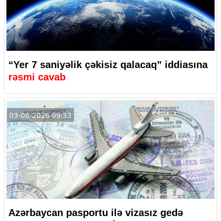
“Yer 7 saniyəlik çəkisiz qalacaq” iddiasına
rəsmi cavab
03-08-2026 09:33
Azərbaycan pasportu ilə vizasız gedə