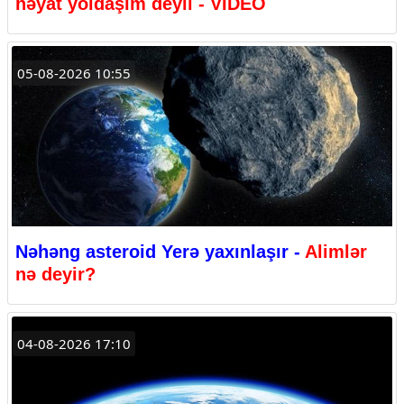
həyat yoldaşım deyil - VİDEO
05-08-2026 10:55
Nəhəng asteroid Yerə yaxınlaşır -
Alimlər
nə deyir?
04-08-2026 17:10