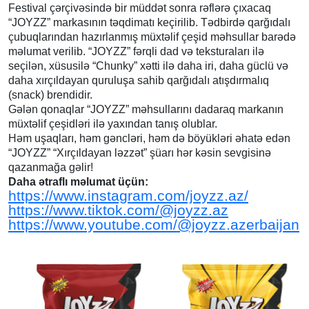
Festival çərçivəsində bir müddət sonra rəflərə çıxacaq
“JOYZZ” markasının təqdimatı keçirilib. Tədbirdə qarğıdalı
çubuqlarından hazırlanmış müxtəlif çeşid məhsullar barədə
məlumat verilib. “JOYZZ” fərqli dad və teksturaları ilə
seçilən, xüsusilə “Chunky” xətti ilə daha iri, daha güclü və
daha xırçıldayan quruluşa sahib qarğıdalı atışdırmalıq
(snack) brendidir.
Gələn qonaqlar “JOYZZ” məhsullarını dadaraq markanın
müxtəlif çeşidləri ilə yaxından tanış olublar.
Həm uşaqları, həm gəncləri, həm də böyükləri əhatə edən
“JOYZZ” “Xırçıldayan ləzzət” şüarı hər kəsin sevgisinə
qazanmağa gəlir!
Daha ətraflı məlumat üçün:
https://www.instagram.com/joyzz.az/
https://www.tiktok.com/@joyzz.az
https://www.youtube.com/@joyzz.azerbaijan