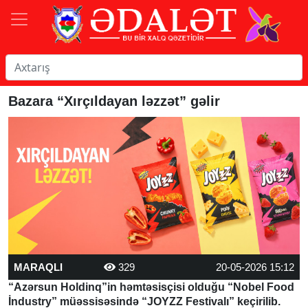
Bazara “Xırçıldayan ləzzət” gəlir
MARAQLI
329
20-05-2026 15:12
“Azərsun Holdinq”in həmtəsisçisi olduğu “Nobel Food
İndustry” müəssisəsində “JOYZZ Festivalı” keçirilib.