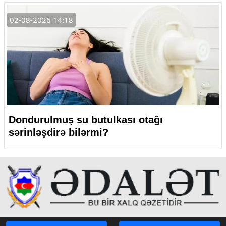
02-08-2026 14:18
Dondurulmuş su butulkası otağı
sərinləşdirə bilərmi?