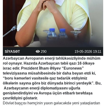
SİYASƏT
290
19-05-2026 19:11
Azərbaycan Avropanın enerji təhlükəsizliyində mühüm
rol oynayır. Hazırda Azərbaycan təbii qazı 16 ölkəyə
ixrac edir. Prezident İlham Əliyev “Euronews”
televiziyasına müsahibəsində bir daha bəyan etdi ki,
“boru kəmərləri vasitəsilə qaz tədarük etdiyimiz
ölkələrin sayına görə biz dünyada birinci yerdəyik”. Bu,
Azərbaycanın enerji diplomatiyasını uğurla
genişləndirdiyini və Avropa üçün etibarlı tərəfdaşa
çevrildiyini göstərir.
Dövlət başçısı həmçinin yaxın gələcəkdə yeni yataqlardan