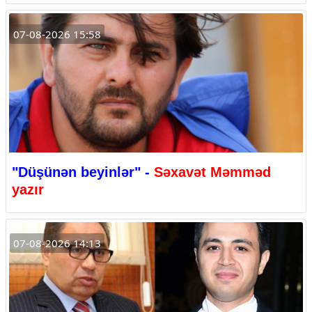
07-08-2026 15:58
"Düşünən beyinlər" -
Səxavət Məmməd
yazır
07-08-2026 14:13