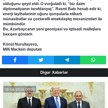
olduğunu qeyd etdi. O vurğuladı ki, “biz daim
diplomatiyanın tərəfdarıyıq”. Rəsmi Bakı hesab edir ki,
enerji layihələrinin uğuru qonşularla etibarlı
münasibətlər və çoxtərəfli əməkdaşlıq mexanizmləri ilə
mümkündür.
Bu, Azərbaycanın yeni geosiyasi və iqtisadi reallıqlara
baxışını göstərir.
Könül Nurullayeva,
Milli Məclisin deputatı
Digər Xəbərlər
08-08-2026 00:00