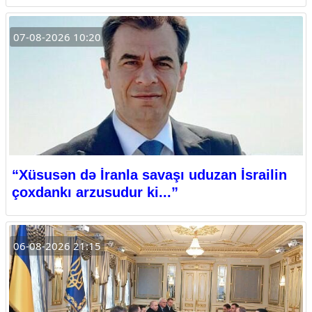
07-08-2026 10:20
“Xüsusən də İranla savaşı uduzan İsrailin
çoxdankı arzusudur ki...”
06-08-2026 21:15