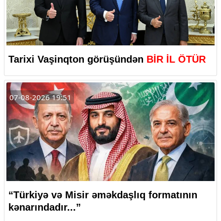
Tarixi Vaşinqton görüşündən
BİR İL ÖTÜR
07-08-2026 19:51
“Türkiyə və Misir əməkdaşlıq formatının
kənarındadır...”