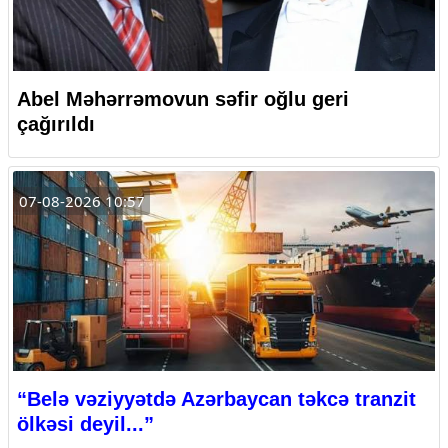
Abel Məhərrəmovun səfir oğlu geri
çağırıldı
07-08-2026 10:57
“Belə vəziyyətdə Azərbaycan təkcə tranzit
ölkəsi deyil...”