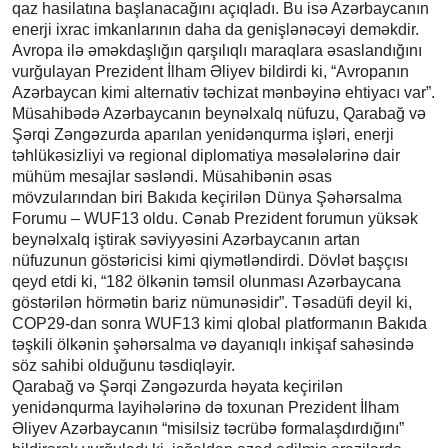
qaz hasilatına başlanacağını açıqladı. Bu isə Azərbaycanın
enerji ixrac imkanlarının daha da genişlənəcəyi deməkdir.
Avropa ilə əməkdaşlığın qarşılıqlı maraqlara əsaslandığını
vurğulayan Prezident İlham Əliyev bildirdi ki, “Avropanın
Azərbaycan kimi alternativ təchizat mənbəyinə ehtiyacı var”.
Müsahibədə Azərbaycanın beynəlxalq nüfuzu, Qarabağ və
Şərqi Zəngəzurda aparılan yenidənqurma işləri, enerji
təhlükəsizliyi və regional diplomatiya məsələlərinə dair
mühüm mesajlar səsləndi. Müsahibənin əsas
mövzularından biri Bakıda keçirilən Dünya Şəhərsalma
Forumu – WUF13 oldu. Cənab Prezident forumun yüksək
beynəlxalq iştirak səviyyəsini Azərbaycanın artan
nüfuzunun göstəricisi kimi qiymətləndirdi. Dövlət başçısı
qeyd etdi ki, “182 ölkənin təmsil olunması Azərbaycana
göstərilən hörmətin bariz nümunəsidir”. Təsadüfi deyil ki,
COP29-dan sonra WUF13 kimi qlobal platformanın Bakıda
təşkili ölkənin şəhərsalma və dayanıqlı inkişaf sahəsində
söz sahibi olduğunu təsdiqləyir.
Qarabağ və Şərqi Zəngəzurda həyata keçirilən
yenidənqurma layihələrinə də toxunan Prezident İlham
Əliyev Azərbaycanın “misilsiz təcrübə formalaşdırdığını”