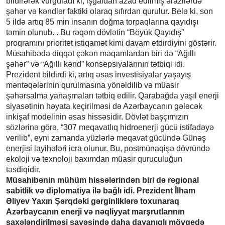
bildirərək vurğuladı ki, işğaldan azad edilmiş ərazilərdə
şəhər və kəndlər faktiki olaraq sıfırdan qurulur. Belə ki, son
5 ildə artıq 85 min insanın doğma torpaqlarına qayıdışı
təmin olunub. . Bu rəqəm dövlətin “Böyük Qayıdış”
proqramını prioritet istiqamət kimi davam etdirdiyini göstərir.
Müsahibədə diqqət çəkən məqamlardan biri də “Ağıllı
şəhər” və “Ağıllı kənd” konsepsiyalarının tətbiqi idi.
Prezident bildirdi ki, artıq əsas investisiyalar yaşayış
məntəqələrinin qurulmasına yönəldilib və müasir
şəhərsalma yanaşmaları tətbiq edilir. Qarabağda yaşıl enerji
siyasətinin həyata keçirilməsi də Azərbaycanın gələcək
inkişaf modelinin əsas hissəsidir. Dövlət başçımızın
sözlərinə görə, “307 meqavatlıq hidroenerji gücü istifadəyə
verilib”, eyni zamanda yüzlərlə meqavat gücündə Günəş
enerjisi layihələri icra olunur. Bu, postmünaqişə dövründə
ekoloji və texnoloji baxımdan müasir quruculuğun
təsdiqidir.
Müsahibənin mühüm hissələrindən biri də regional
sabitlik və diplomatiya ilə bağlı idi. Prezident İlham
Əliyev Yaxın Şərqdəki gərginliklərə toxunaraq
Azərbaycanın enerji və nəqliyyat marşrutlarının
şaxələndirilməsi sayəsində daha dayanıqlı mövqedə