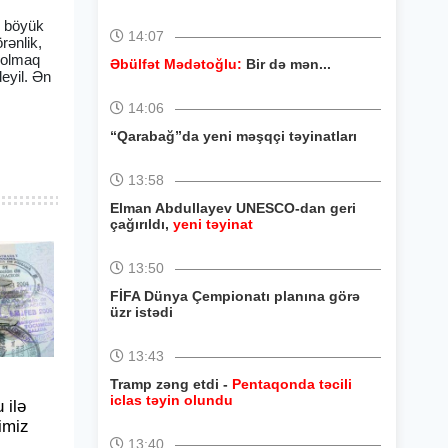
, böyük
14:07
rənlik,
ı olmaq
Əbülfət Mədətoğlu:
Bir də mən...
eyil. Ən
14:06
“Qarabağ”da yeni məşqçi təyinatları
13:58
Elman Abdullayev UNESCO-dan geri
çağırıldı,
yeni təyinat
13:50
FİFA Dünya Çempionatı planına görə
üzr istədi
13:43
Tramp zəng etdi -
Pentaqonda təcili
iclas təyin olundu
 ilə
imiz
13:40