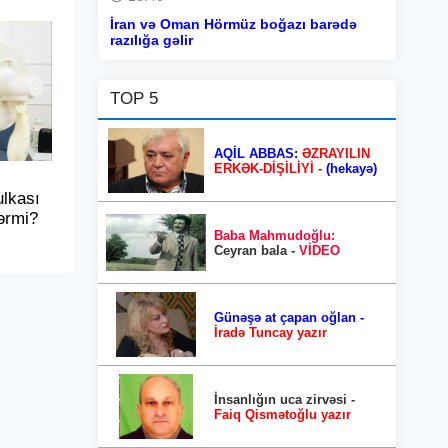
İran və Oman Hörmüz boğazı barədə
razılığa gəlir
TOP 5
AQİL ABBAS:
ƏZRAYILIN
ERKƏK-DİŞİLİYİ -
(hekayə)
lkası
lərmi?
Baba Mahmudoğlu:
Ceyran bala -
VİDEO
Günəşə at çapan oğlan -
İradə Tuncay yazır
İnsanlığın uca zirvəsi -
Faiq Qismətoğlu yazır