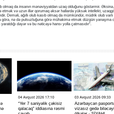
hib olmaq da insanın mənəviyyatdan uzaq olduğunu göstərmir. Əksinə
 etmək və uzun illər qorumaq əksər hallarda yüksək intellekt, uzaqgö
edir. Deməli, ağıllı olub kasıb olmaq da mümkündür, müdrik olub varl
una görə, nə də pulsuzluğuna görə mühakimə etmək düzgün yanaşma d
yaratdığı dəyər və bu nəticəyə hansı yolla çatmasıdır”.
04 Avqust 2026 17:10
03 Avqust 2026 09:33
rə
“Yer 7 saniyəlik çəkisiz
Azərbaycan pasportu
nə
qalacaq” iddiasına rəsmi
vizasız gedə biləcəy
cavab
ölkələr - SİYAHI