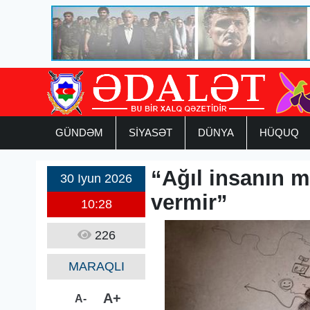
GÜNDƏM
SİYASƏT
DÜNYA
HÜQUQ
“Ağıl insanın 
30 Iyun 2026
vermir”
10:28
226
MARAQLI
A+
A-