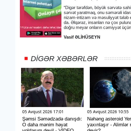
“Digər tərəfdən, böyük sərvətə sa
sərvət yaratmaq, onu səmərəli idarə
nizam-intizam və məsuliyyət tələb 
da. Əlqərəz, insanları nə çox pul
doğru meyar onların cəmiyyət üçün 
Vasif ƏLİHÜSEYN
DIGƏR XƏBƏRLƏR
05 Avqust 2026 17:01
05 Avqust 2026 10:55
Şəmsi Səmədzadə danışdı:
Nəhəng asteroid Ye
O daha mənim həyat
yaxınlaşır - Alimlər 
yoldaşım deyil - VİDEO
deyir?