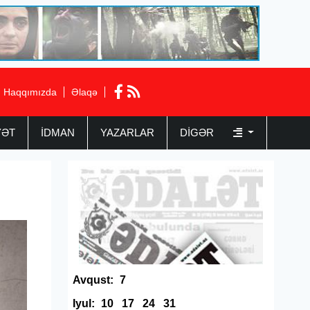
Haqqımızda
Əlaqə
YƏT
İDMAN
YAZARLAR
DIGƏR
Avqust:
7
Iyul:
10
17
24
31