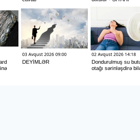
03 Avqust 2026 09:00
02 Avqust 2026 14:18
ard
DEYİMLƏR
Dondurulmuş su butu
inə
otağı sərinləşdirə bi