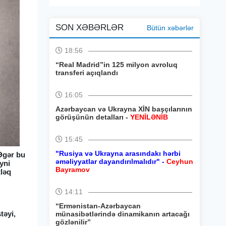
SON XƏBƏRLƏR
Bütün xəbərlər
18:56
“Real Madrid”in 125 milyon avroluq
transferi açıqlandı
16:05
Azərbaycan və Ukrayna XİN başçılarının
görüşünün detalları -
YENİLƏNİB
15:45
"Rusiya və Ukrayna arasındakı hərbi
"Əgər bu
əməliyyatlar dayandırılmalıdır" -
Ceyhun
yni
Bayramov
tləq
14:11
“Ermənistan-Azərbaycan
təyi,
münasibətlərində dinamikanın artacağı
gözlənilir”