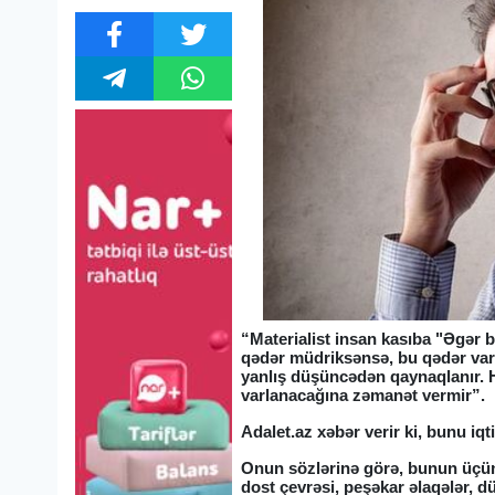
“Materialist insan kasıba "Əgər b
qədər müdriksənsə, bu qədər var-d
yanlış düşüncədən qaynaqlanır. Hə
varlanacağına zəmanət vermir”.
Adalet.az xəbər verir ki, bunu iq
Onun sözlərinə görə, bunun üçün a
dost çevrəsi, peşəkar əlaqələr,