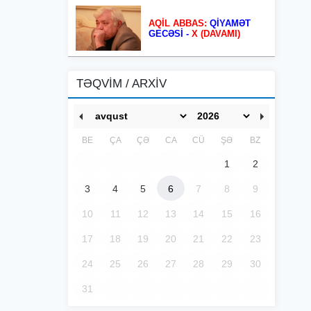
AQİL ABBAS:
QİYAMƏT
GECƏSİ -
X (DAVAMI)
TƏQVİM / ARXİV
BE
ÇA
ÇƏ
CA
CÜ
ŞƏ
BZ
1
2
3
4
5
6
7
8
9
10
11
12
13
14
15
16
17
18
19
20
21
22
23
24
25
26
27
28
29
30
31