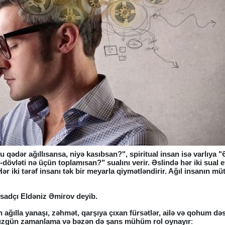
u qədər ağıllısansa, niyə kasıbsan?", spiritual insan isə varlıya 
övləti nə üçün toplamısan?" sualını verir. Əslində hər iki sual e
r iki tərəf insanı tək bir meyarla qiymətləndirir. Ağıl insanın mü
tisadçı Eldəniz Əmirov deyib.
ğılla yanaşı, zəhmət, qarşıya çıxan fürsətlər, ailə və qohum dəs
 düzgün zamanlama və bəzən də şans mühüm rol oynayır
: