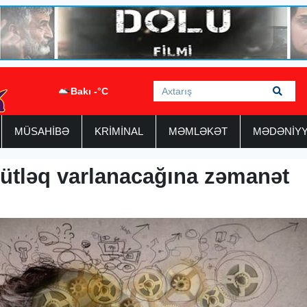
Bakı -°C
MÜSAHİBƏ
KRİMİNAL
MƏMLƏKƏT
MƏDƏNİY
mütləq varlanacağına zəmanət