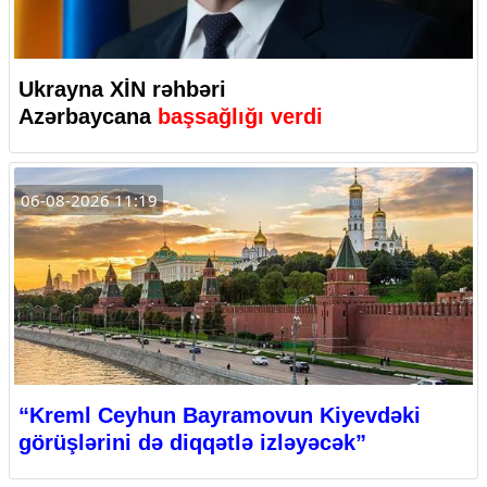
Ukrayna XİN rəhbəri
Azərbaycana
başsağlığı verdi
06-08-2026 11:19
“Kreml Ceyhun Bayramovun Kiyevdəki
görüşlərini də diqqətlə izləyəcək”