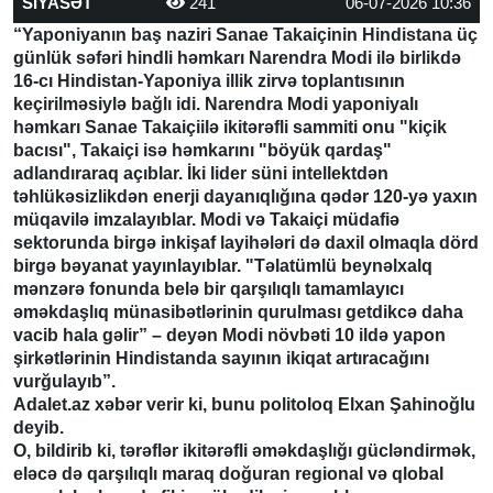
SİYASƏT
241
06-07-2026 10:36
“Yaponiyanın baş naziri Sanae Takaiçinin Hindistana üç
günlük səfəri hindli həmkarı Narendra Modi ilə birlikdə
16-cı Hindistan-Yaponiya illik zirvə toplantısının
keçirilməsiylə bağlı idi. Narendra Modi yaponiyalı
həmkarı Sanae Takaiçiilə ikitərəfli sammiti onu "kiçik
bacısı", Takaiçi isə həmkarını "böyük qardaş"
adlandıraraq açıblar. İki lider süni intellektdən
təhlükəsizlikdən enerji dayanıqlığına qədər 120-yə yaxın
müqavilə imzalayıblar. Modi və Takaiçi müdafiə
sektorunda birgə inkişaf layihələri də daxil olmaqla dörd
birgə bəyanat yayınlayıblar. "Təlatümlü beynəlxalq
mənzərə fonunda belə bir qarşılıqlı tamamlayıcı
əməkdaşlıq münasibətlərinin qurulması getdikcə daha
vacib hala gəlir” – deyən Modi növbəti 10 ildə yapon
şirkətlərinin Hindistanda sayının ikiqat artıracağını
vurğulayıb”.
Adalet.az xəbər verir ki, bunu politoloq Elxan Şahinoğlu
deyib.
O, bildirib ki, tərəflər ikitərəfli əməkdaşlığı gücləndirmək,
eləcə də qarşılıqlı maraq doğuran regional və qlobal