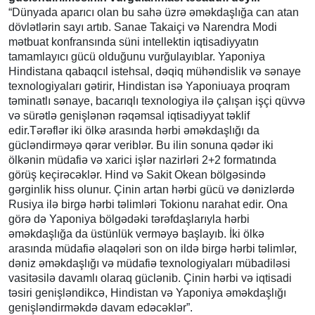
“Dünyada aparıcı olan bu sahə üzrə əməkdaşlığa can atan
dövlətlərin sayı artıb. Sanae Takaiçi və Narendra Modi
mətbuat konfransında süni intellektin iqtisadiyyatın
tamamlayıcı gücü olduğunu vurğulayıblar. Yaponiya
Hindistana qabaqcıl istehsal, dəqiq mühəndislik və sənaye
texnologiyaları gətirir, Hindistan isə Yaponiuaya proqram
təminatlı sənaye, bacarıqlı texnologiya ilə çalışan işçi qüvvə
və sürətlə genişlənən rəqəmsal iqtisadiyyat təklif
edir.Tərəflər iki ölkə arasında hərbi əməkdaşlığı da
gücləndirməyə qərar veriblər. Bu ilin sonuna qədər iki
ölkənin müdafiə və xarici işlər nazirləri 2+2 formatında
görüş keçirəcəklər. Hind və Sakit Okean bölgəsində
gərginlik hiss olunur. Çinin artan hərbi gücü və dənizlərdə
Rusiya ilə birgə hərbi təlimləri Tokionu narahat edir. Ona
görə də Yaponiya bölgədəki tərəfdaşlarıyla hərbi
əməkdaşlığa da üstünlük verməyə başlayıb. İki ölkə
arasında müdafiə əlaqələri son on ildə birgə hərbi təlimlər,
dəniz əməkdaşlığı və müdafiə texnologiyaları mübadiləsi
vasitəsilə davamlı olaraq güclənib. Çinin hərbi və iqtisadi
təsiri genişləndikcə, Hindistan və Yaponiya əməkdaşlığı
genişləndirməkdə davam edəcəklər”.