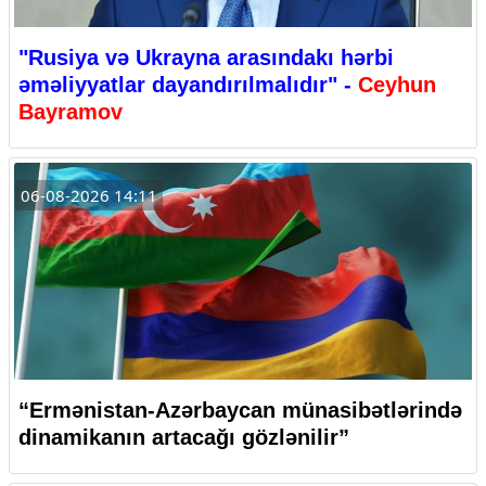
"Rusiya və Ukrayna arasındakı hərbi
əməliyyatlar dayandırılmalıdır" -
Ceyhun
Bayramov
06-08-2026 14:11
“Ermənistan-Azərbaycan münasibətlərində
dinamikanın artacağı gözlənilir”