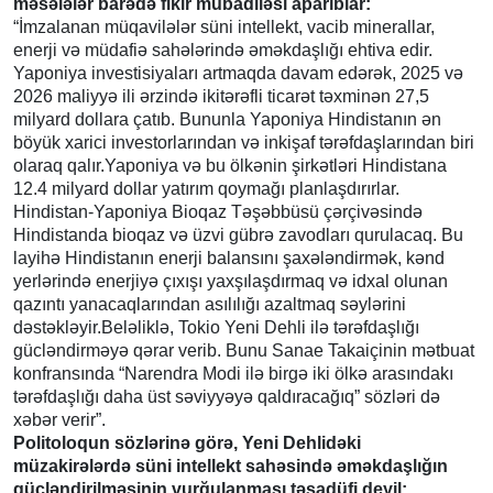
məsələlər barədə fikir mübadiləsi aparıblar:
“İmzalanan müqavilələr süni intellekt, vacib minerallar,
enerji və müdafiə sahələrində əməkdaşlığı ehtiva edir.
Yaponiya investisiyaları artmaqda davam edərək, 2025 və
2026 maliyyə ili ərzində ikitərəfli ticarət təxminən 27,5
milyard dollara çatıb. Bununla Yaponiya Hindistanın ən
böyük xarici investorlarından və inkişaf tərəfdaşlarından biri
olaraq qalır.Yaponiya və bu ölkənin şirkətləri Hindistana
12.4 milyard dollar yatırım qoymağı planlaşdırırlar.
Hindistan-Yaponiya Bioqaz Təşəbbüsü çərçivəsində
Hindistanda bioqaz və üzvi gübrə zavodları qurulacaq. Bu
layihə Hindistanın enerji balansını şaxələndirmək, kənd
yerlərində enerjiyə çıxışı yaxşılaşdırmaq və idxal olunan
qazıntı yanacaqlarından asılılığı azaltmaq səylərini
dəstəkləyir.Beləliklə, Tokio Yeni Dehli ilə tərəfdaşlığı
gücləndirməyə qərar verib. Bunu Sanae Takaiçinin mətbuat
konfransında “Narendra Modi ilə birgə iki ölkə arasındakı
tərəfdaşlığı daha üst səviyyəyə qaldıracağıq” sözləri də
xəbər verir”.
Politoloqun sözlərinə görə, Yeni Dehlidəki
müzakirələrdə süni intellekt sahəsində əməkdaşlığın
gücləndirilməsinin vurğulanması təsadüfi deyil: