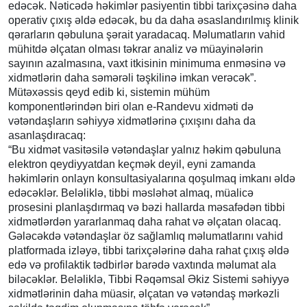
edəcək. Nəticədə həkimlər pasiyentin tibbi tarixçəsinə daha
operativ çıxış əldə edəcək, bu da daha əsaslandırılmış klinik
qərarların qəbuluna şərait yaradacaq. Məlumatların vahid
mühitdə əlçatan olması təkrar analiz və müayinələrin
sayının azalmasına, vaxt itkisinin minimuma enməsinə və
xidmətlərin daha səmərəli təşkilinə imkan verəcək”.
Mütəxəssis qeyd edib ki, sistemin mühüm
komponentlərindən biri olan e-Randevu xidməti də
vətəndaşların səhiyyə xidmətlərinə çıxışını daha da
asanlaşdıracaq:
“Bu xidmət vasitəsilə vətəndaşlar yalnız həkim qəbuluna
elektron qeydiyyatdan keçmək deyil, eyni zamanda
həkimlərin onlayn konsultasiyalarına qoşulmaq imkanı əldə
edəcəklər. Beləliklə, tibbi məsləhət almaq, müalicə
prosesini planlaşdırmaq və bəzi hallarda məsafədən tibbi
xidmətlərdən yararlanmaq daha rahat və əlçatan olacaq.
Gələcəkdə vətəndaşlar öz sağlamlıq məlumatlarını vahid
platformada izləyə, tibbi tarixçələrinə daha rahat çıxış əldə
edə və profilaktik tədbirlər barədə vaxtında məlumat ala
biləcəklər. Beləliklə, Tibbi Rəqəmsal Əkiz Sistemi səhiyyə
xidmətlərinin daha müasir, əlçatan və vətəndaş mərkəzli