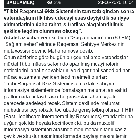
SAĞLAMLIQ
298
23-06-2026 10:04
“Tibbi Rəqəmsal Əkiz Sisteminin tam tətbiqindən sonra
vətəndaşların ilk hiss edəcəyi əsas dəyişiklik səhiyyə
xidmətlərinin daha rahat, sürətli və əlaqələndirilmiş
şəkildə təqdim olunması olacaq”.
Adalet.az
xəbər verir ki, bunu "Sağlam radio”nun (93 FM)
“Sağlam səhər” efirində Rəqəmsal Səhiyyə Mərkəzinin
mütəxəssisi Sevinc Məhərrəmova deyib.
Onun sözlərinə görə bu gün bir çox hallarda vətəndaşlar
müxtəlif tibb müəssisələrində aparılmış müayinələrin
nəticələrini, analiz cavablarını və digər tibbi sənədləri hər
müraciət zamanı yenidən təqdim etməli olurlar:
“Tibbi Rəqəmsal Əkiz Sistemi isə müxtəlif səhiyyə
informasiya sistemlərində formalaşan məlumatları vahid
platformada birləşdirərək bu prosesləri əhəmiyyətli
dərəcədə sadələşdirəcək. Sistem daxilində məlumat
mübadiləsi beynəlxalq təcrübədə geniş tətbiq olunan FHIR
(Fast Healthcare Interoperability Resources) standartlarına
uyğun şəkildə həyata keçiriləcək ki, bu da müxtəlif
informasiya sistemləri arasında məlumatların təhlükəsiz,
çevik və strukturlaşdırılmış formada paylaşılmasını təmin