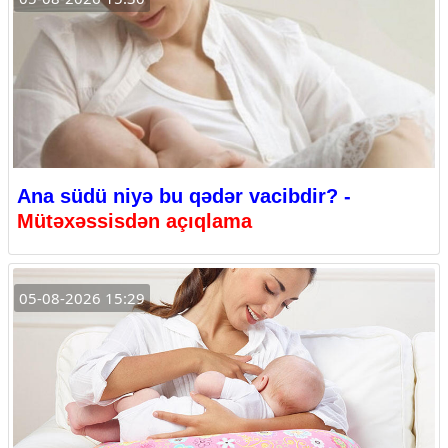
Ana südü niyə bu qədər vacibdir? -
Mütəxəssisdən açıqlama
05-08-2026 15:29