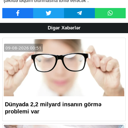
şəkildə təqdim olunmasına töhfə verəcək”.
Digər Xəbərlər
09-08-2026 00:51
Dünyada 2,2 milyard insanın görmə
problemi var