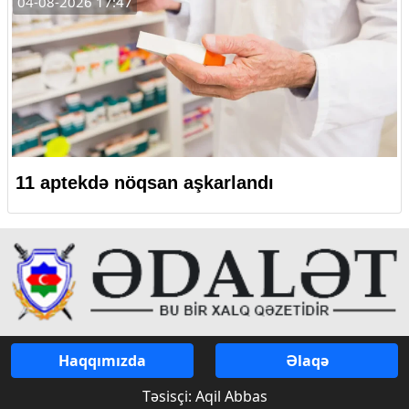
04-08-2026 17:47
11 aptekdə nöqsan aşkarlandı
Haqqımızda
Əlaqə
Təsisçi: Aqil Abbas