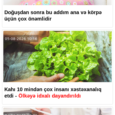
Doğuşdan sonra bu addım ana və körpə
üçün çox önəmlidir
05-08-2026 10:16
Kahı 10 mindən çox insanı xəstəxanalıq
etdi -
Ölkəyə idxalı dayandırıldı