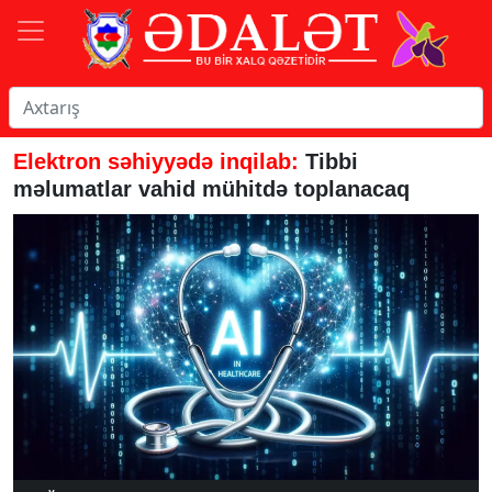
Elektron səhiyyədə inqilab:
Tibbi
məlumatlar vahid mühitdə toplanacaq