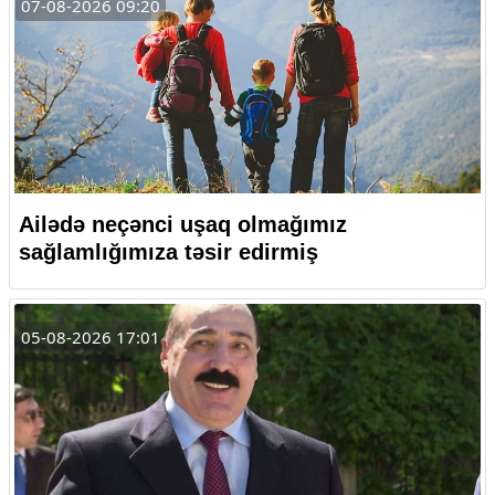
07-08-2026 09:20
Ailədə neçənci uşaq olmağımız
sağlamlığımıza təsir edirmiş
05-08-2026 17:01