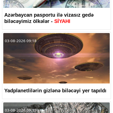
Azərbaycan pasportu ilə vizasız gedə
biləcəyimiz ölkələr -
SİYAHI
03-08-2026 09:18
Yadplanetlilərin gizlənə biləcəyi yer tapıldı
03-08-2026 09:15