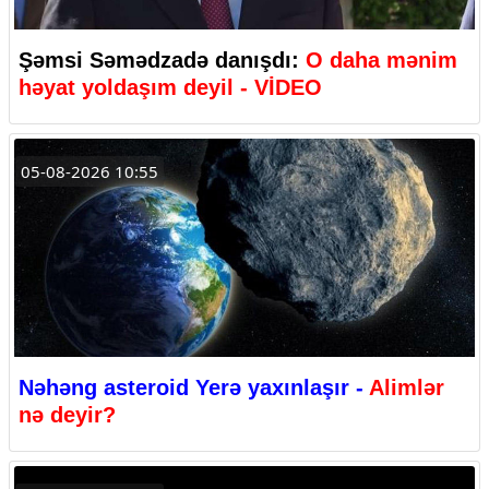
Şəmsi Səmədzadə danışdı:
O daha mənim
həyat yoldaşım deyil - VİDEO
05-08-2026 10:55
Nəhəng asteroid Yerə yaxınlaşır -
Alimlər
nə deyir?