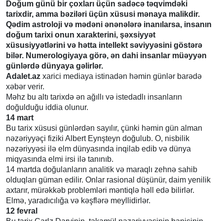
Doğum günü bir çoxları üçün sadəcə təqvimdəki
tarixdir, amma bəziləri üçün xüsusi mənaya malikdir.
Qədim astroloji və mədəni ənənələrə inanılarsa, insanın
doğum tarixi onun xarakterini, şəxsiyyət
xüsusiyyətlərini və hətta intellekt səviyyəsini göstərə
bilər. Numerologiyaya görə, ən dahi insanlar müəyyən
günlərdə dünyaya gəlirlər.
Adalet.az
xarici mediaya istinadən həmin günlər barədə
xəbər verir.
Məhz bu altı tarixdə ən ağıllı və istedadlı insanların
doğulduğu iddia olunur.
14 mart
Bu tarix xüsusi günlərdən sayılır, çünki həmin gün alman
nəzəriyyəçi fiziki Albert Eynşteyn doğulub. O, nisbilik
nəzəriyyəsi ilə elm dünyasında inqilab edib və dünya
miqyasında elmi irsi ilə tanınıb.
14 martda doğulanların analitik və maraqlı zehnə sahib
olduqları güman edilir. Onlar rasional düşünür, daim yenilik
axtarır, mürəkkəb problemləri məntiqlə həll edə bilirlər.
Elmə, yaradıcılığa və kəşflərə meyllidirlər.
12 fevral