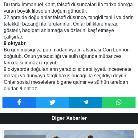
Bu tarix İmmanuel Kant, fəlsəfi düşüncələri ilə tarixə damğa
vuran böyük filosofun doğum günüdür.
22 apreldə doğulanlar fəlsəfi düşüncə, tənqidi təhlil və dərin
təfəkkür bacarığı ilə fərqlənirlər. Onlar biliklərə maraq
göstərir, həqiqəti anlamağa və özlərini kəşf etməyə
çalışırlar.
9 oktyabr
Bu gün musiqi və pop mədəniyyətin əfsanəsi Con Lennon
doğulub. Onun yaradıcılığı və sülh uğrunda mübarizəsi
tarixdə silinməz iz qoyub.
9 oktyabrda doğulanların yaradıcılıq qabiliyyəti, incəsənətə
marağı və dünyaya fərqli baxış bucağı ilə seçildiyi deyilir.
Onlar sosial məsələlərə biganə qalmır və sülhün tərəfdarı
olurlar. /Lent.az
Digər Xəbərlər