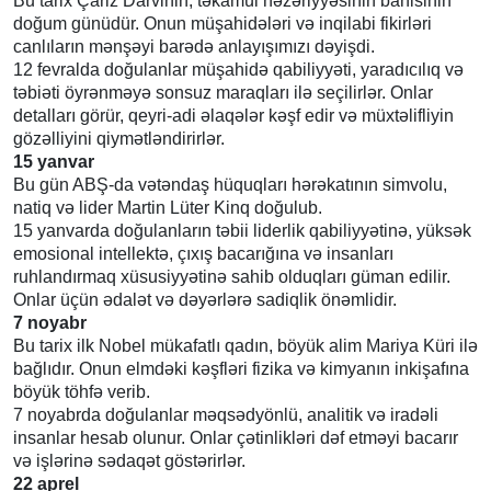
Bu tarix Çarlz Darvinin, təkamül nəzəriyyəsinin banisinin
doğum günüdür. Onun müşahidələri və inqilabi fikirləri
canlıların mənşəyi barədə anlayışımızı dəyişdi.
12 fevralda doğulanlar müşahidə qabiliyyəti, yaradıcılıq və
təbiəti öyrənməyə sonsuz maraqları ilə seçilirlər. Onlar
detalları görür, qeyri-adi əlaqələr kəşf edir və müxtəlifliyin
gözəlliyini qiymətləndirirlər.
15 yanvar
Bu gün ABŞ-da vətəndaş hüquqları hərəkatının simvolu,
natiq və lider Martin Lüter Kinq doğulub.
15 yanvarda doğulanların təbii liderlik qabiliyyətinə, yüksək
emosional intellektə, çıxış bacarığına və insanları
ruhlandırmaq xüsusiyyətinə sahib olduqları güman edilir.
Onlar üçün ədalət və dəyərlərə sadiqlik önəmlidir.
7 noyabr
Bu tarix ilk Nobel mükafatlı qadın, böyük alim Mariya Küri ilə
bağlıdır. Onun elmdəki kəşfləri fizika və kimyanın inkişafına
böyük töhfə verib.
7 noyabrda doğulanlar məqsədyönlü, analitik və iradəli
insanlar hesab olunur. Onlar çətinlikləri dəf etməyi bacarır
və işlərinə sədaqət göstərirlər.
22 aprel