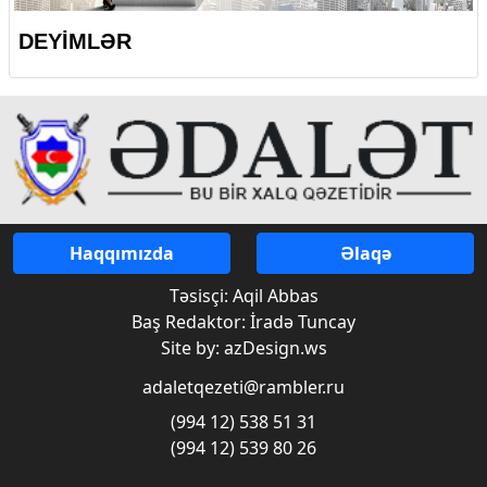
DEYİMLƏR
Haqqımızda
Əlaqə
Təsisçi: Aqil Abbas
Baş Redaktor: İradə Tuncay
Site by: azDesign.ws
adaletqezeti@rambler.ru
(994 12) 538 51 31
(994 12) 539 80 26