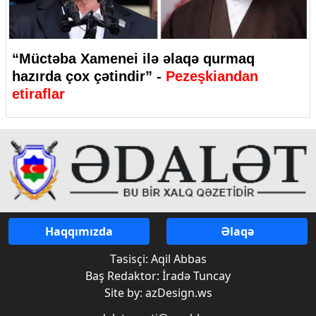
“Müctəba Xamenei ilə əlaqə qurmaq
hazırda çox çətindir” -
Pezeşkiandan
etiraflar
Haqqımızda
Əlaqə
Təsisçi: Aqil Abbas
Baş Redaktor: İradə Tuncay
Site by: azDesign.ws