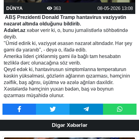
DÜNYA
363
08-05-2026 13:08
ABŞ Prezidenti Donald Tramp hantavirus vəziyyətin
nəzarət altında olduğunu bildirib.
Adalet.az
xəbər verir ki, o, bunu jurnalistlərlə söhbətində
deyib.
"Ümid edirik ki, vəziyyət əsasən nəzarət altındadır. Hər şey
gəmi də yaranıb", - deyə o, ifadə edib.
Amerika lideri çirklənmiş gəmi ilə bağlı tam hesabatın
tezliklə dərc olunacağına söz verib.
Qeyd edək ki, hantavirusun simptomlarına temperaturun
kəskin yüksəlməsi, gözlərin ağlarının qızarması, həmçinin
zəiflik, baş ağrısı, üşütmə və əzələ ağrıları daxildir.
Xəstələrdə həmçinin yuxarı bədən, baş və boynun
qızarması müşahidə olunur.
Digər Xəbərlər