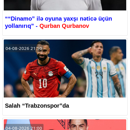
““Dinamo” ilə oyuna yaxşı nəticə üçün
yollanırıq” -
Qurban Qurbanov
04-08-2026 21:50
Salah “Trabzonspor”da
04-08-2026 21:00