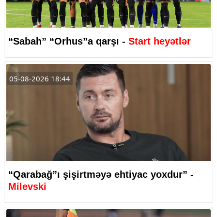
“Sabah” “Orhus”a qarşı -
Start heyətlər
05-08-2026 18:44
“Qarabağ”ı şişirtməyə ehtiyac yoxdur” -
Milevski