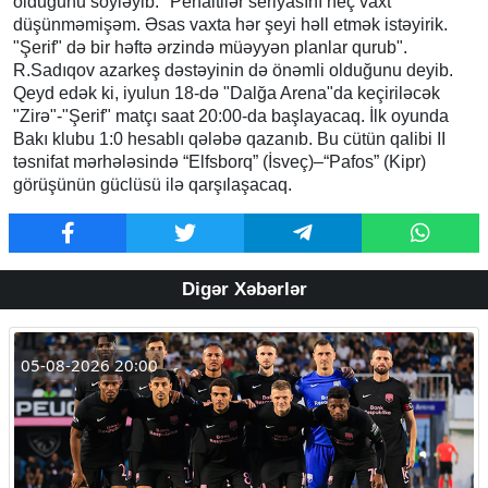
olduğunu söyləyib: "Penaltilər seriyasını heç vaxt
düşünməmişəm. Əsas vaxta hər şeyi həll etmək istəyirik.
"Şerif" də bir həftə ərzində müəyyən planlar qurub".
R.Sadıqov azarkeş dəstəyinin də önəmli olduğunu deyib.
Qeyd edək ki, iyulun 18-də "Dalğa Arena"da keçiriləcək
"Zirə"-"Şerif" matçı saat 20:00-da başlayacaq. İlk oyunda
Bakı klubu 1:0 hesablı qələbə qazanıb. Bu cütün qalibi II
təsnifat mərhələsində “Elfsborq” (İsveç)–“Pafos” (Kipr)
görüşünün güclüsü ilə qarşılaşacaq.
Digər Xəbərlər
05-08-2026 20:00