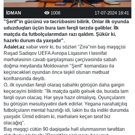
İDMAN
1008
17-07-2024 18:41
"Şerif"in gücünü və təcrübəsini bilirik. Onlar ilk oyunda
uduzduqları üçün bura tam fərqli tərzdə gəliblər. İlk
matçda da futbolçularımdan razı qaldım. Şükür ki,
hazırkı durum da yaxşıdır".
Adalet.az
xəbər verir ki, bu sözləri "Zirə"nin baş məşqçisi
Rəşad Sadıqov UEFA Avropa Liqasının I təsnifat
mərhələsinin cavab qarşılaşması çərçivəsində sabah
doğma meydanda Moldovanın "Şerif" komandası ilə
keçirəcəkləri oyundan öncə təşkil olunan mətbuat
konfransında deyib.
O, ilk oyundan fərqli olaraq sabahkı görüşün daha gərgin
keçəcəyini bildirib: "İlk matçda qalib gəlsək də, burada tam
fərqli oyun olacaq. Hər şeyə hazır olmalıyıq. Oyunçularım
bu görüşün məsuliyyətini dərk edirlər. Yeganə narahatçılıq
futbolçuların mental hazırlığı idi, lakin bu da indiki durumda
yaxşıdır. Ümid edirəm ki, mərhələni keçən tərəf biz
olacağıq".
Baş məşqçi cütün 90 dəqiqədə həll olunmasının tərəfdarı