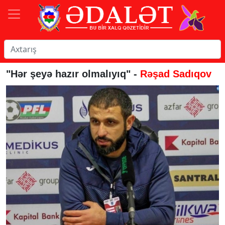
"Hər şeyə hazır olmalıyıq" -
Rəşad Sadıqov