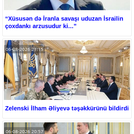
“Xüsusən də İranla savaşı uduzan İsrailin
çoxdankı arzusudur ki...”
06-08-2026 21:15
Zelenski İlham Əliyevə təşəkkürünü bildirdi
06-08-2026 20:57