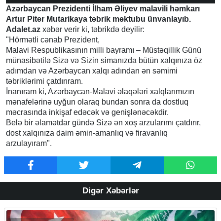
Azərbaycan Prezidenti İlham Əliyev malavili həmkarı
Artur Piter Mutarikaya təbrik məktubu ünvanlayıb.
Adalet.az
xəbər verir ki, təbrikdə deyilir:
"Hörmətli cənab Prezident,
Malavi Respublikasının milli bayramı – Müstəqillik Günü
münasibətilə Sizə və Sizin simanızda bütün xalqınıza öz
adımdan və Azərbaycan xalqı adından ən səmimi
təbriklərimi çatdırıram.
İnanıram ki, Azərbaycan-Malavi əlaqələri xalqlarımızın
mənafelərinə uyğun olaraq bundan sonra da dostluq
məcrasında inkişaf edəcək və genişlənəcəkdir.
Belə bir əlamətdar gündə Sizə ən xoş arzularımı çatdırır,
dost xalqınıza daim əmin-amanlıq və firavanlıq
arzulayıram".
Digər Xəbərlər