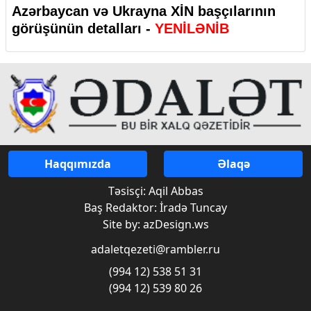
Azərbaycan və Ukrayna XİN başçılarının
görüşünün detalları -
YENİLƏNİB
Haqqımızda
Əlaqə
Təsisçi: Aqil Abbas
Baş Redaktor: İradə Tuncay
Site by: azDesign.ws
adaletqezeti@rambler.ru
(994 12) 538 51 31
(994 12) 539 80 26