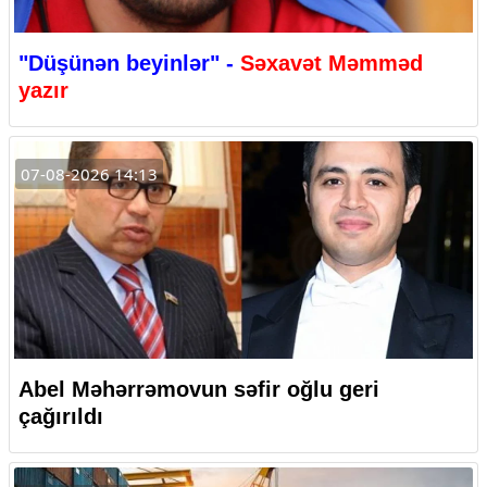
"Düşünən beyinlər" -
Səxavət Məmməd
yazır
07-08-2026 14:13
Abel Məhərrəmovun səfir oğlu geri
çağırıldı