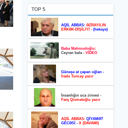
TOP 5
AQİL ABBAS:
ƏZRAYILIN
ERKƏK-DİŞİLİYİ -
(hekayə)
Baba Mahmudoğlu:
Ceyran bala -
VİDEO
Günəşə at çapan oğlan -
İradə Tuncay yazır
İnsanlığın uca zirvəsi -
Faiq Qismətoğlu yazır
AQİL ABBAS:
QİYAMƏT
GECƏSİ -
X (DAVAMI)