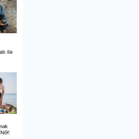
tı ilə
mək
İNƏ!