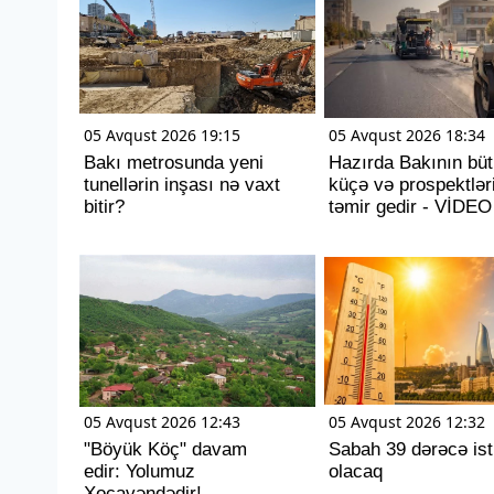
05 Avqust 2026 19:15
05 Avqust 2026 18:34
Bakı metrosunda yeni
Hazırda Bakının bü
tunellərin inşası nə vaxt
küçə və prospektlər
bitir?
təmir gedir - VİDEO
05 Avqust 2026 12:43
05 Avqust 2026 12:32
"Böyük Köç" davam
Sabah 39 dərəcə ist
edir: Yolumuz
olacaq
Xocavəndədir!