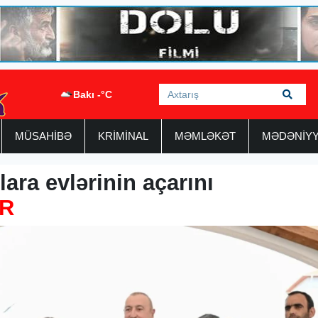
Bakı -°C
MÜSAHİBƏ
KRİMİNAL
MƏMLƏKƏT
MƏDƏNİY
ara evlərinin açarını
R