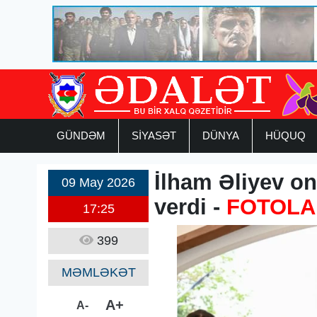
GÜNDƏM
SİYASƏT
DÜNYA
HÜQUQ
İlham Əliyev onl
09 May 2026
verdi -
FOTOLA
17:25
399
MƏMLƏKƏT
A+
A-