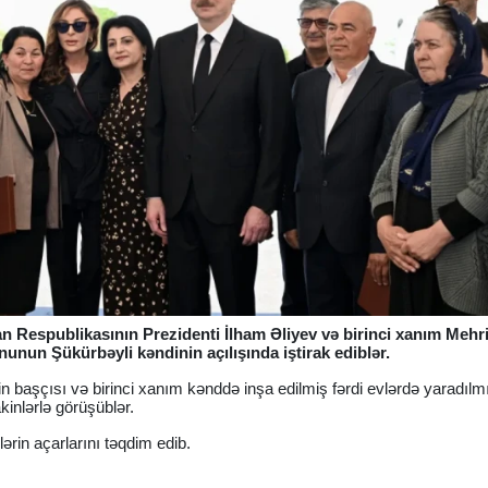
n Respublikasının Prezidenti İlham Əliyev və birinci xanım Mehr
unun Şükürbəyli kəndinin açılışında iştirak ediblər.
zin başçısı və birinci xanım kənddə inşa edilmiş fərdi evlərdə yaradılm
kinlərlə görüşüblər.
ərin açarlarını təqdim edib.