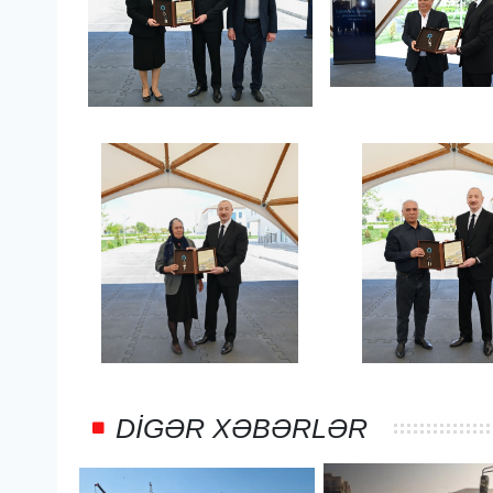
DIGƏR XƏBƏRLƏR