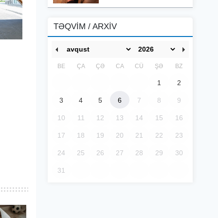
TƏQVİM / ARXİV
BE
ÇA
ÇƏ
CA
CÜ
ŞƏ
BZ
1
2
3
4
5
6
7
8
9
10
11
12
13
14
15
16
17
18
19
20
21
22
23
24
25
26
27
28
29
30
31