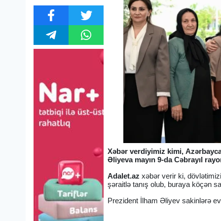
Xəbər verdiyimiz kimi, Azərbayca
Əliyeva mayın 9-da Cəbrayıl rayon
Adalet.az
xəbər verir ki, dövlətimi
şəraitlə tanış olub, buraya köçən sa
Prezident İlham Əliyev sakinlərə evl