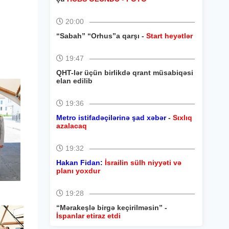
20:00
“Sabah” “Orhus”a qarşı -
Start heyətlər
19:47
QHT-lər üçün birlikdə qrant müsabiqəsi
elan edilib
19:36
Metro istifadəçilərinə şad xəbər
-
Sıxlıq
azalacaq
19:32
Hakan Fidan:
İsrailin sülh niyyəti və
planı yoxdur
19:28
“Mərakeşlə birgə keçirilməsin” -
İspanlar etiraz etdi