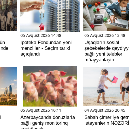
05 Avqust 2026 14:48
05 Avqust 2026 13:48
tün
İpoteka Fondundan yeni
Uşaqların sosial
ində
mənzillər - Seçim tarixi
şəbəkələrdə qeydiyya
açıqlandı
bağlı yeni tələblər
müəyyənləşib
05 Avqust 2026 10:11
04 Avqust 2026 20:45
i
Azərbaycanda donuzlarla
Sabah çimərliyə get
bağlı geniş monitorinq
istəyənlərin NƏZƏR
keçiriləcək