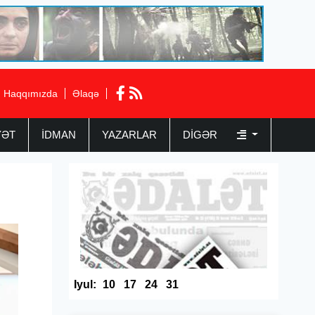
Haqqımızda
Əlaqə
YƏT
İDMAN
YAZARLAR
DIGƏR
Iyul:
10
17
24
31