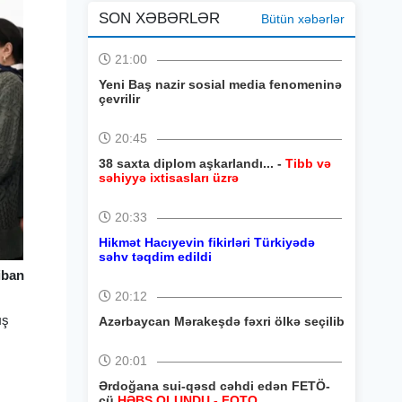
SON XƏBƏRLƏR
Bütün xəbərlər
21:00
Yeni Baş nazir sosial media fenomeninə
çevrilir
20:45
38 saxta diplom aşkarlandı... -
Tibb və
səhiyyə ixtisasları üzrə
20:33
Hikmət Hacıyevin fikirləri Türkiyədə
səhv təqdim edildi
iban
20:12
ış
Azərbaycan Mərakeşdə fəxri ölkə seçilib
20:01
Ərdoğana sui-qəsd cəhdi edən FETÖ-
çü
HƏBS OLUNDU - FOTO