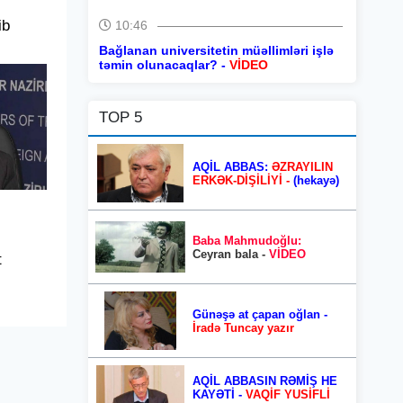
ib
10:46
Bağlanan universitetin müəllimləri işlə
təmin olunacaqlar? -
VİDEO
TOP 5
AQİL ABBAS:
ƏZRAYILIN
ERKƏK-DİŞİLİYİ -
(hekayə)
Baba Mahmudoğlu:
Ceyran bala -
VİDEO
t
Günəşə at çapan oğlan -
İradə Tuncay yazır
AQİL ABBASIN RƏMİŞ HE
KAYƏTİ -
VAQİF YUSİFLİ