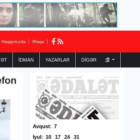
Haqqımızda
Əlaqə
YƏT
İDMAN
YAZARLAR
DIGƏR
efon
Avqust:
7
Iyul:
10
17
24
31