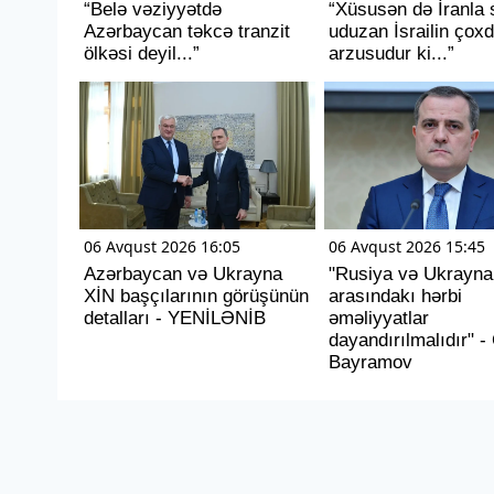
“Belə vəziyyətdə
“Xüsusən də İranla 
Azərbaycan təkcə tranzit
uduzan İsrailin çox
ölkəsi deyil...”
arzusudur ki...”
06 Avqust 2026 16:05
06 Avqust 2026 15:45
Azərbaycan və Ukrayna
"Rusiya və Ukrayna
XİN başçılarının görüşünün
arasındakı hərbi
detalları - YENİLƏNİB
əməliyyatlar
dayandırılmalıdır" 
Bayramov