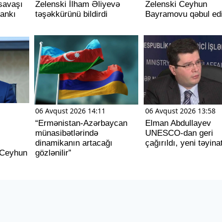
savaşı
Zelenski İlham Əliyevə
Zelenski Ceyhun
dankı
təşəkkürünü bildirdi
Bayramovu qəbul ed
06 Avqust 2026 14:11
06 Avqust 2026 13:58
“Ermənistan-Azərbaycan
Elman Abdullayev
münasibətlərində
UNESCO-dan geri
dinamikanın artacağı
çağırıldı, yeni təyina
- Ceyhun
gözlənilir”