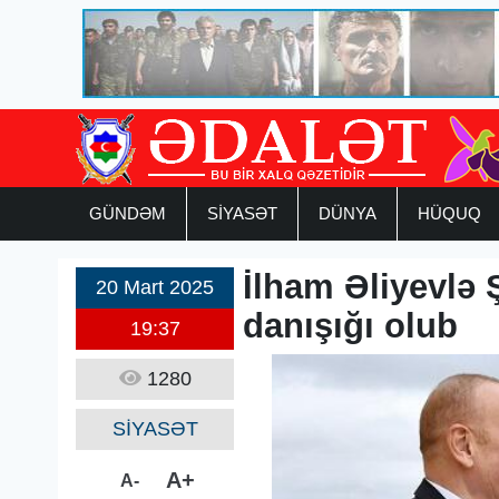
GÜNDƏM
SİYASƏT
DÜNYA
HÜQUQ
İlham Əliyevlə 
20 Mart 2025
danışığı olub
19:37
1280
SİYASƏT
A+
A-