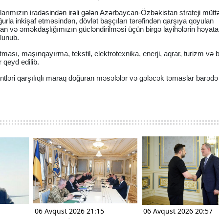
arımızın iradəsindən irəli gələn Azərbaycan-Özbəkistan strateji müttə
urla inkişaf etməsindən, dövlət başçıları tərəfindən qarşıya qoyulan
ından və əməkdaşlığımızın gücləndirilməsi üçün birgə layihələrin həyata
lunub.
ması, maşınqayırma, tekstil, elektrotexnika, enerji, aqrar, turizm və b
 qeyd edilib.
ləri qarşılıqlı maraq doğuran məsələlər və gələcək təmaslar barədə f
06 Avqust 2026 21:15
06 Avqust 2026 20:57