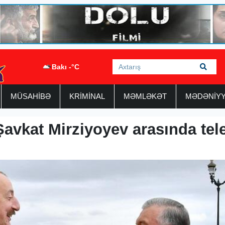
Bakı -°C
MÜSAHİBƏ
KRİMİNAL
MƏMLƏKƏT
MƏDƏNİY
Şavkat Mirziyoyev arasında tel