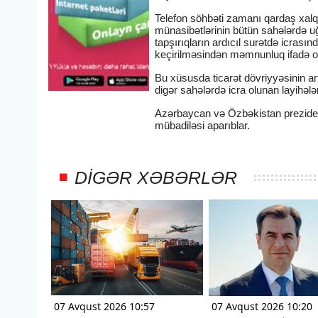
Telefon söhbəti zamanı qardaş xalql
münasibətlərinin bütün sahələrdə uğ
tapşırıqların ardıcıl surətdə icras
keçirilməsindən məmnunluq ifadə o
Bu xüsusda ticarət dövriyyəsinin art
digər sahələrdə icra olunan layihələr
Azərbaycan və Özbəkistan prezident
mübadiləsi aparıblar.
DIGƏR XƏBƏRLƏR
07 Avqust 2026 10:57
07 Avqust 2026 10:20