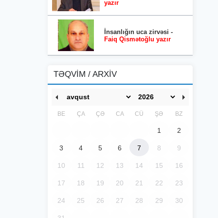
yazır
İnsanlığın uca zirvəsi -
Faiq Qismətoğlu yazır
TƏQVİM / ARXİV
BE
ÇA
ÇƏ
CA
CÜ
ŞƏ
BZ
1
2
3
4
5
6
7
8
9
10
11
12
13
14
15
16
17
18
19
20
21
22
23
24
25
26
27
28
29
30