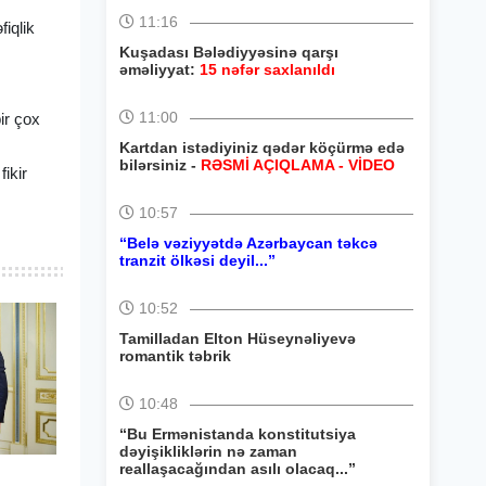
11:16
fiqlik
Kuşadası Bələdiyyəsinə qarşı
əməliyyat:
15 nəfər saxlanıldı
11:00
ir çox
Kartdan istədiyiniz qədər köçürmə edə
bilərsiniz -
RƏSMİ AÇIQLAMA - VİDEO
ikir
10:57
“Belə vəziyyətdə Azərbaycan təkcə
tranzit ölkəsi deyil...”
10:52
Tamilladan Elton Hüseynəliyevə
romantik təbrik
10:48
“Bu Ermənistanda konstitutsiya
dəyişikliklərin nə zaman
reallaşacağından asılı olacaq...”