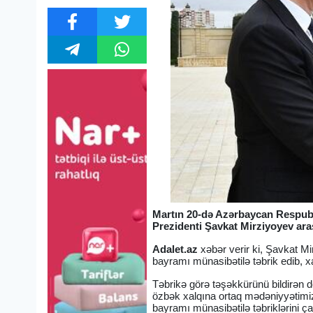
Martın 20-də Azərbaycan Respubl
Prezidenti Şavkat Mirziyoyev aras
Adalet.az
xəbər verir ki, Şavkat M
bayramı münasibətilə təbrik edib, xa
Təbrikə görə təşəkkürünü bildirən 
özbək xalqına ortaq mədəniyyətimiz
bayramı münasibətilə təbriklərini çat