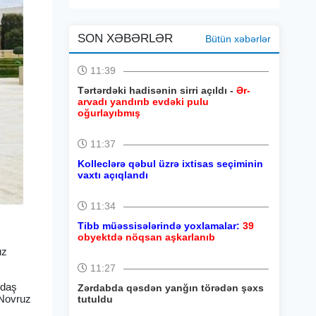
SON XƏBƏRLƏR
Bütün xəbərlər
11:39
Tərtərdəki hadisənin sirri açıldı -
Ər-
arvadı yandırıb evdəki pulu
oğurlayıbmış
11:37
Kolleclərə qəbul üzrə ixtisas seçiminin
vaxtı açıqlandı
11:34
Tibb müəssisələrində yoxlamalar:
39
obyektdə nöqsan aşkarlanıb
uz
11:27
rdaş
Zərdabda qəsdən yanğın törədən şəxs
 Novruz
tutuldu