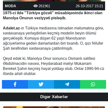
MODA
261961
26-10-2017 15:21
1975-ci ildə "Türkiyə gözəli” müsabiqəsində ikinci olan
Manolya Onurun vəziyyəti pisləşib.
Adalet.az
-ın Türkiyə mediasına istinadən məlumatına görə,
xəstəxanaya yerləşdirilən keçmiş modelin beyin ölümü
gerçəkləşib. Komaya düşən 62 yaşlı Manolyanın
ağciyərlərinə gedən damarlardan biri tıxanıb. O, qızı Nilufər
Şah tərəfindən xəstəxanaya çatdırılmışdı.
Qeyd edək ki, Manolya Onur sonuncu Osmanlı xəlifəsi
Əbdülməcidin nəvəsi, Heydərabad məliyi Mukarram
Bereket Şahın keçmiş həyat yoldaşı olub. Onlar 1990-94-cü
illərdə ailəli olublar.
Digər Xəbərlər