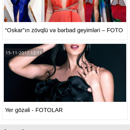
“Oskar”ın zövqlü və bərbad geyimləri – FOTO
15-11-2017 12:11
Yer gözəli - FOTOLAR