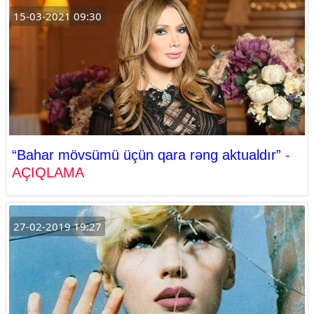
15-03-2021 09:30
“Bahar mövsümü üçün qara rəng aktualdır”
-
AÇIQLAMA
27-02-2019 19:27