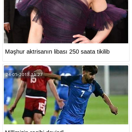
Məşhur aktrisanın libası 250 saata tikilib
24-05-2018 11:27