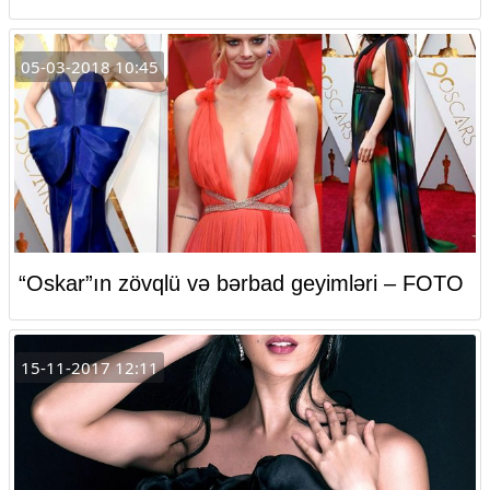
05-03-2018 10:45
“Oskar”ın zövqlü və bərbad geyimləri – FOTO
15-11-2017 12:11