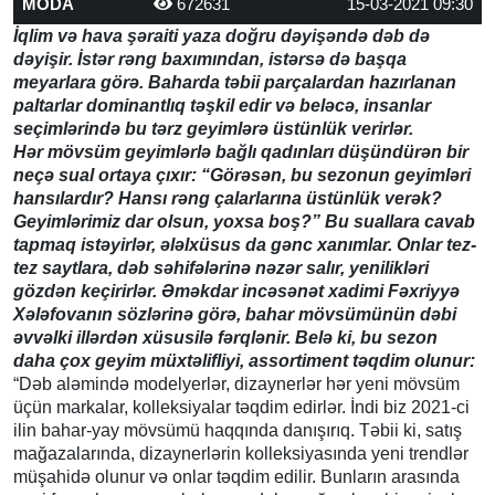
MODA
672631
15-03-2021 09:30
İqlim və hava şəraiti yaza doğru dəyişəndə dəb də
dəyişir. İstər rəng baxımından, istərsə də başqa
meyarlara görə. Baharda təbii parçalardan hazırlanan
paltarlar dominantlıq təşkil edir və beləcə, insanlar
seçimlərində bu tərz geyimlərə üstünlük verirlər.
Hər mövsüm geyimlərlə bağlı qadınları düşündürən bir
neçə sual ortaya çıxır: “Görəsən, bu sezonun geyimləri
hansılardır? Hansı rəng çalarlarına üstünlük verək?
Geyimlərimiz dar olsun, yoxsa boş?” Bu suallara cavab
tapmaq istəyirlər, ələlxüsus da gənc xanımlar. Onlar tez-
tez saytlara, dəb səhifələrinə nəzər salır, yenilikləri
gözdən keçirirlər. Əməkdar incəsənət xadimi Fəxriyyə
Xələfovanın sözlərinə görə, bahar mövsümünün dəbi
əvvəlki illərdən xüsusilə fərqlənir.
Belə ki, bu sezon
daha çox geyim müxtəlifliyi, assortiment təqdim olunur
:
“Dəb aləmində modelyerlər, dizaynerlər hər yeni mövsüm
üçün markalar, kolleksiyalar təqdim edirlər. İndi biz 2021-ci
ilin bahar-yay mövsümü haqqında danışırıq. Təbii ki, satış
mağazalarında, dizaynerlərin kolleksiyasında yeni trendlər
müşahidə olunur və onlar təqdim edilir. Bunların arasında