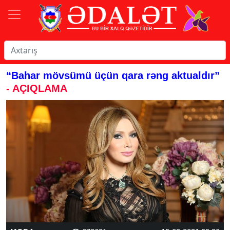
“Bahar mövsümü üçün qara rəng aktualdır”
- AÇIQLAMA