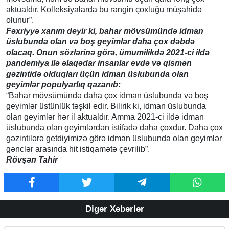
aktualdır. Kolleksiyalarda bu rəngin çoxluğu müşahidə
olunur”.
Fəxriyyə xanım deyir ki, bahar mövsümündə idman
üslubunda olan və boş geyimlər daha çox dəbdə
olacaq. Onun sözlərinə görə, ümumilikdə 2021-ci ildə
pandemiya ilə əlaqədar insanlar evdə və qismən
gəzintidə olduqları üçün idman üslubunda olan
geyimlər populyarlıq qazanıb:
“Bahar mövsümündə daha çox idman üslubunda və boş
geyimlər üstünlük təşkil edir. Bilirik ki, idman üslubunda
olan geyimlər hər il aktualdır. Amma 2021-ci ildə idman
üslubunda olan geyimlərdən istifadə daha çoxdur. Daha çox
gəzintilərə getdiyimizə görə idman üslubunda olan geyimlər
gənclər arasında hit istiqamətə çevrilib”.
Rövşən Tahir
Digər Xəbərlər