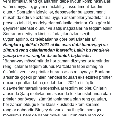
yeni formalar, rəng çalarlarının dəbə uyğun kombinasiyaları
və ümumiyyətlə, geyim müxtəlifliyi, assortiment təqdim
olunur. Sonradan izləyicilər, dəbsevərlər bu assortimenti
müşahidə edir və özlərinə uyğun ansambllar yaradırlar. Bu
prosesə təbii ki, modelyerlər müdaxilə etmirlər. Ona görə ki,
geyimlər istehsal olunur və satış mağazalarına təqdim edilir.
Sonradan dediyim kimi, istifadəçilər özləri seçib,
uyğunlaşdırıb, öz tələbatlarına görə patlarlar alırlar”.
Rənglərə gəldikdə 2021-ci ilin əsas dəbi bənövşəyi və
zümrüd rəng çalarlarından ibarətdir. Lakin bu rənglərlə
yanaşı bir sıra rənglər də üstünlük təşkil edir:
“Bahar-yay mövsümündə hər zaman dizaynerlər tərəfindən
rəngli çalarlar təqdim olunur. Partçaların təbii olmağına
üstünlük verilir və printlər burada əsas rol oynayır. Bunların
arasında çiçəkli printlər, həndəsi fiqurları əks etdirən printlər,
noxudu printlər daha çox dəbdədir. 2021-ci il üçün
dizaynerlər maraqlı tendensiyalar təqdim ediblər. Onların
arasında Şərq motivlərinin əsasında folklor üslubunda olan
printlər, bənövşəyi, zümrüd tonlarında olan rəng çalarları,
hər zaman olduğu kimi klassik üslubda krem-karamel
rənglər dəbdədir. Bir şey də var ki, bu il üçün, həm qış
mövsümü, həm də bahar mövsümü üçün qara rəng çox