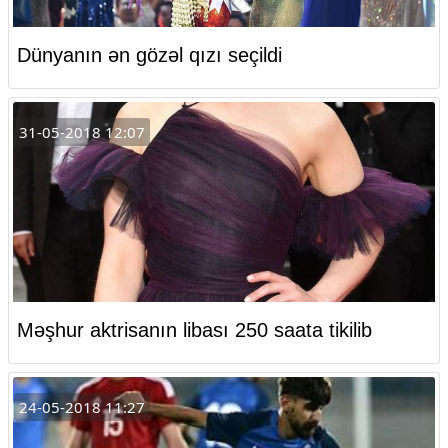
Dünyanın ən gözəl qızı seçildi
31-05-2018 12:07
Məşhur aktrisanın libası 250 saata tikilib
24-05-2018 11:27