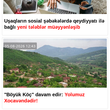
Uşaqların sosial şəbəkələrdə qeydiyyatı ilə
bağlı
yeni tələblər müəyyənləşib
05-08-2026 12:43
"Böyük Köç" davam edir:
Yolumuz
Xocavəndədir!