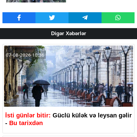
Digər Xəbərlər
07-08-2026 10:36
İsti günlər bitir:
Güclü külək və leysan gəlir
-
Bu tarixdən