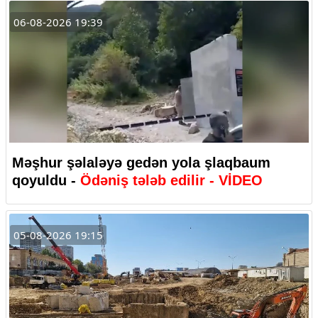
06-08-2026 19:39
Məşhur şəlaləyə gedən yola şlaqbaum
qoyuldu -
Ödəniş tələb edilir - VİDEO
05-08-2026 19:15