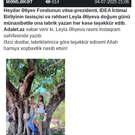
MƏMLƏKƏT
614
04-07-2025 21:06
Heydər Əliyev Fondunun vitse-prezidenti, IDEA İctimai
Birliyinin təsisçisi və rəhbəri Leyla Əliyeva doğum günü
münasibətilə ona təbrik yazan hər kəsə təşəkkür edib.
Adalet.az
xəbər verir ki, Leyla Əliyeva rəsmi İnstaqram
səhifəsində yazıb:
Əziz dostlar, təbriklərinizə görə təşəkkür edirəm! Allah
hamıya xoşbəxtlik nəsib etsin!