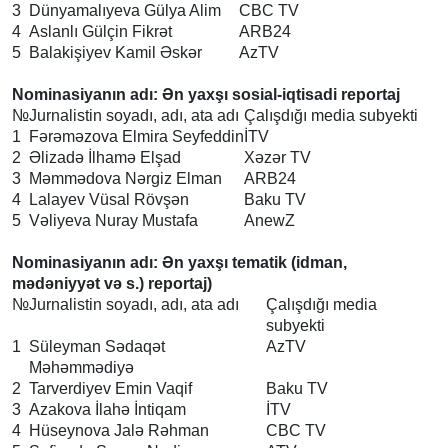
3
Dünyamalıyeva Gülya Alim
CBC TV
4
Aslanlı Gülçin Fikrət
ARB24
5
Balakişiyev Kamil Əskər
AzTV
Nominasiyanın adı: Ən yaxşı sosial-iqtisadi reportaj
№
Jurnalistin soyadı, adı, ata adı
Çalışdığı media subyekti
1
Fərəməzova Elmira Seyfeddin
İTV
2
Əlizadə İlhamə Elşad
Xəzər TV
3
Məmmədova Nərgiz Elman
ARB24
4
Lalayev Vüsal Rövşən
Baku TV
5
Vəliyeva Nuray Mustafa
AnewZ
Nominasiyanın adı: Ən yaxşı tematik (idman,
mədəniyyət və s.) reportaj)
№
Jurnalistin soyadı, adı, ata adı
Çalışdığı media
subyekti
1
Süleyman Sədaqət
AzTV
Məhəmmədiyə
2
Tarverdiyev Emin Vaqif
Baku TV
3
Azakova İlahə İntiqam
İTV
4
Hüseynova Jalə Rəhman
CBC TV