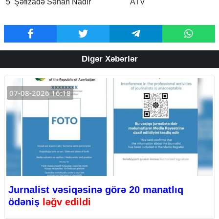
5
Şəfizadə Sənan Nadir
ATV
Digər Xəbərlər
07-08-2026 16:18
Jurnalist vəsiqəsinə görə 20 manatlıq
ödəniş
ləğv edildi