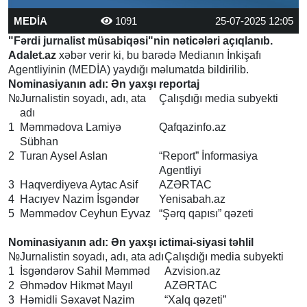
MEDİA
1091
25-07-2025 12:05
"Fərdi jurnalist müsabiqəsi"nin nəticələri açıqlanıb.
Adalet.az
xəbər verir ki, bu barədə Medianın İnkişafı
Agentliyinin (MEDİA) yaydığı məlumatda bildirilib.
Nominasiyanın adı: Ən yaxşı reportaj
№
Jurnalistin soyadı, adı, ata
Çalışdığı media subyekti
adı
1
Məmmədova Lamiyə
Qafqazinfo.az
Sübhan
2
Turan Aysel Aslan
“Report” İnformasiya
Agentliyi
3
Haqverdiyeva Aytac Asif
AZƏRTAC
4
Hacıyev Nazim İsgəndər
Yenisabah.az
5
Məmmədov Ceyhun Eyvaz
“Şərq qapısı” qəzeti
Nominasiyanın adı: Ən yaxşı ictimai-siyasi təhlil
№
Jurnalistin soyadı, adı, ata adı
Çalışdığı media subyekti
1
İsgəndərov Sahil Məmməd
Azvision.az
2
Əhmədov Hikmət Mayıl
AZƏRTAC
3
Həmidli Səxavət Nazim
“Xalq qəzeti”