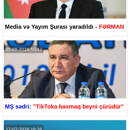
Media və Yayım Şurası yaradıldı -
FƏRMAN
05-08-2026 10:42
MŞ sədri:
"TikToka baxmaq beyni çürüdür"
27-07-2026 16:26