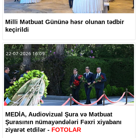
Milli Mətbuat Gününə həsr olunan tədbir
keçirildi
22-07-2026 16:09
MEDİA, Audiovizual Şura və Mətbuat
Şurasının nümayəndələri Fəxri xiyabanı
ziyarət etdilər -
FOTOLAR