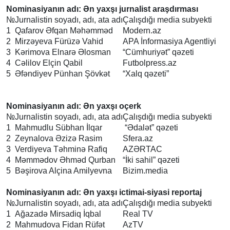
Nominasiyanın adı: Ən yaxşı jurnalist araşdırması
№
Jurnalistin soyadı, adı, ata adı
Çalışdığı media subyekti
1
Qafarov Əfqan Məhəmməd
Modern.az
2
Mirzəyeva Fürüzə Vahid
APA İnformasiya Agentliyi
3
Kərimova Elnarə Əlosman
“Cümhuriyət” qəzeti
4
Cəlilov Elçin Qabil
Futbolpress.az
5
Əfəndiyev Pünhan Şövkət
“Xalq qəzeti”
Nominasiyanın adı: Ən yaxşı oçerk
№
Jurnalistin soyadı, adı, ata adı
Çalışdığı media subyekti
1
Mahmudlu Sübhan İlqar
“Ədalət” qəzeti
2
Zeynalova Əzizə Rasim
Sfera.az
3
Verdiyeva Təhminə Rafiq
AZƏRTAC
4
Məmmədov Əhməd Qurban
“İki sahil” qəzeti
5
Bəşirova Alçina Amilyevna
Bizim.media
Nominasiyanın adı: Ən yaxşı ictimai-siyasi reportaj
№
Jurnalistin soyadı, adı, ata adı
Çalışdığı media subyekti
1
Ağazadə Mirsadiq İqbal
Real TV
2
Mahmudova Fidan Rüfət
AzTV