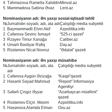
4
Təhməzova Ramella Xaliddin
Minval.az
5
Məmmədova Səbinə Əvəz
Lent.az
Nominasiyanın adı: Ən yaxşı sosial-iqtisadi təhlil
№
Jurnalistin soyadı, adı, ata adı
Çalışdığı media subyekti
1
Bəyməmmədli Elvin Akif
Azpolitika.info
2
Cəfərova Sevinc İsmayıl
“525-ci qəzet”
3
Rzayev Timur Xanağa
Caliber.az
4
Umarlı Bəxtiyar Rafiq
Day.az
5
Rüstəmov Nicat Novruz
“Ədalət” qəzeti
Nominasiyanın adı: Ən yaxşı müsahibə
№
Jurnalistin soyadı, adı, ata
Çalışdığı media subyekti
adı
1
Cəfərova Aygün Əzizağa
“Kaspi”qəzeti
2
Həsənli Səyad Mahmud
“Report” İnformasiya
Agentliyi
3
Səfərli Çingiz Əyyar
“Azərbaycan müəllimi”
qəzeti
4
Rüstəmov Elçin Məsim
Azpolitika.info
5
Həsənova Aləmdə Elman
Oxu.az