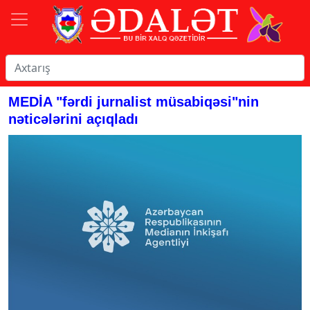
MEDİA "fərdi jurnalist müsabiqəsi"nin
nəticələrini açıqladı