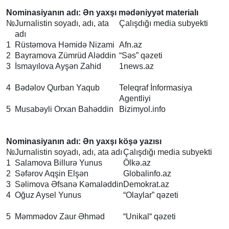
Nominasiyanın adı: Ən yaxşı mədəniyyət materialı
№
Jurnalistin soyadı, adı, ata
Çalışdığı media subyekti
adı
1
Rüstəmova Həmidə Nizami
Afn.az
2
Bayramova Zümrüd Aləddin
“Səs” qəzeti
3
İsmayılova Ayşən Zahid
1news.az
4
Bədəlov Qurban Yaqub
Teleqraf İnformasiya
Agentliyi
5
Musabəyli Orxan Bahəddin
Bizimyol.info
Nominasiyanın adı: Ən yaxşı köşə yazısı
№
Jurnalistin soyadı, adı, ata adı
Çalışdığı media subyekti
1
Salamova Billurə Yunus
Ölkə.az
2
Səfərov Aqşin Elşən
Globalinfo.az
3
Səlimova Əfsanə Kəmaləddin
Demokrat.az
4
Oğuz Aysel Yunus
“Olaylar” qəzeti
5
Məmmədov Zaur Əhməd
“Unikal“ qəzeti