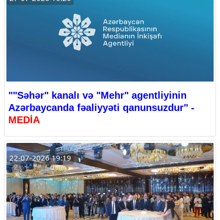
""Səhər" kanalı və "Mehr" agentliyinin
Azərbaycanda fəaliyyəti qanunsuzdur" -
MEDİA
22-07-2026 19:19