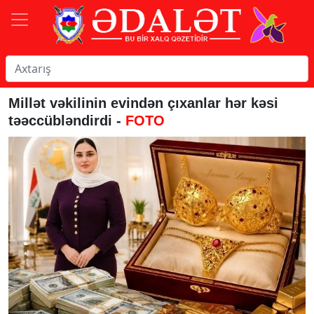
Millət vəkilinin evindən çıxanlar hər kəsi
təəccübləndirdi -
FOTO