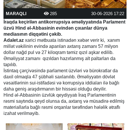
MARAQLI
285
30-06-2026 17:22
İraqda keçirilən antikorrupsiya əməliyyatında Parlament
üzvü Hind əl-Abbasinin evindən çıxanlar dünya
mediasının diqqətini çəkib.
Adalet.az
xarici mətbuata istinadən xəbər verir ki, xanım
millət vəkilinin evində aparılan axtarış zamanı 57 milyon
dollar nağd pul və 27 kiloqram təmiz qızıl aşkar edilib.
Əməliyyat zamanı qızıldan hazırlanmış alt paltarları da
tapılıb.
İstintaq çərçivəsində parlament üzvləri və bürokratlar da
daxil olmaqla 47 şübhəli saxlanılıb. Əməliyyatın dövlət
vəsaitlərinin sui-istifadəsi və korrupsiya iddiaları ilə bağlı
daha geniş araşdırmanın bir hissəsi olduğu deyilir.
Hind əl-Abbasinin üzvlük qeydiyyatı İraq Parlamentinin
rəsmi saytında qeyd olunsa da, axtarış və müsadirə edilmiş
materiallarla bağlı rəsmi orqanlar tərəfindən hələlik ətraflı
izahat verilməyib.