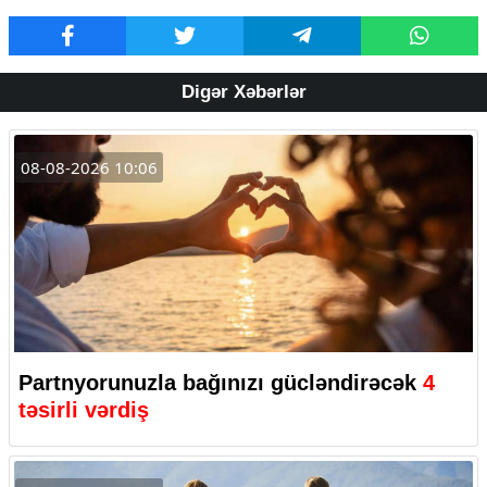
Digər Xəbərlər
08-08-2026 10:06
Partnyorunuzla bağınızı gücləndirəcək
4
təsirli vərdiş