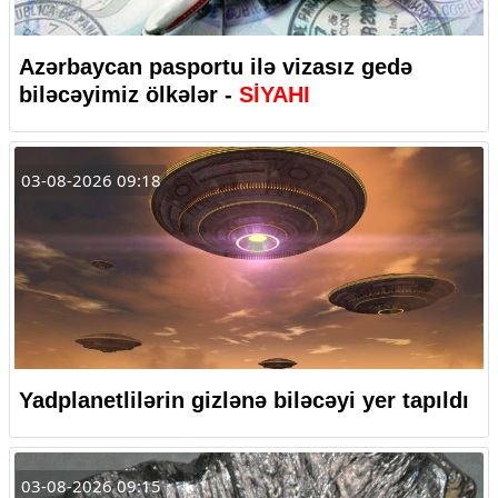
Azərbaycan pasportu ilə vizasız gedə
biləcəyimiz ölkələr -
SİYAHI
03-08-2026 09:18
Yadplanetlilərin gizlənə biləcəyi yer tapıldı
03-08-2026 09:15