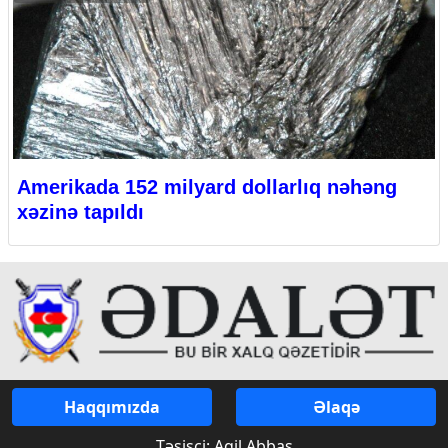
Amerikada 152 milyard dollarlıq nəhəng
xəzinə tapıldı
Haqqımızda
Əlaqə
Təsisçi: Aqil Abbas