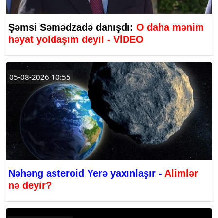
Şəmsi Səmədzadə danışdı:
O daha mənim
həyat yoldaşım deyil - VİDEO
05-08-2026 10:55
Nəhəng asteroid Yerə yaxınlaşır -
Alimlər
nə deyir?