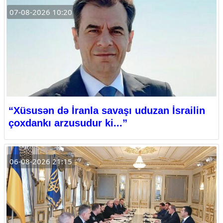
07-08-2026 10:20
“Xüsusən də İranla savaşı uduzan İsrailin
çoxdankı arzusudur ki...”
06-08-2026 21:15