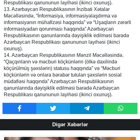
Respublikası qanununun layihəsi (ikinci oxunuş).
13. Azərbaycan Respublikasının İnzibati Xətalar
Məcəlləsində, “İnformasiya, informasiyalaşdırma və
informasiyanın mühafizəsi haqqında” və “Uşaqların zərərli
informasiyadan qorunması haqqında” Azərbaycan
Respublikasının qanunlarında dəyişiklik edilməsi barədə
Azərbaycan Respublikası qanununun layihəsi (ikinci
oxunuş).
14. Azərbaycan Respublikasının Mənzil Məcəlləsində,
“Qaçqınların və məcburi köçkünlərin (ölkə daxilində
köçürülmüş şəxslərin) statusu haqqında” və “Məcburi
köçkünlərin və onlara bərabər tutulan şəxslərin sosial
müdafiəsi haqqında” Azərbaycan Respublikasının
qanunlarında dəyişiklik edilməsi barədə Azərbaycan
Respublikası qanununun layihəsi (ikinci oxunuş).
Digər Xəbərlər