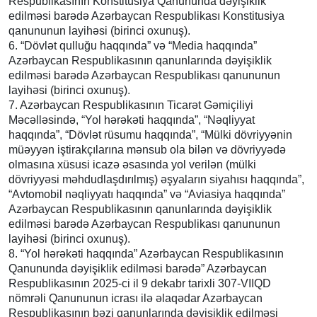
Respublikasının Konstitusiya Qanununda dəyişiklik
edilməsi barədə Azərbaycan Respublikası Konstitusiya
qanununun layihəsi (birinci oxunuş).
6. “Dövlət qulluğu haqqında” və “Media haqqında”
Azərbaycan Respublikasının qanunlarında dəyişiklik
edilməsi barədə Azərbaycan Respublikası qanununun
layihəsi (birinci oxunuş).
7. Azərbaycan Respublikasının Ticarət Gəmiçiliyi
Məcəlləsində, “Yol hərəkəti haqqında”, “Nəqliyyat
haqqında”, “Dövlət rüsumu haqqında”, “Mülki dövriyyənin
müəyyən iştirakçılarına mənsub ola bilən və dövriyyədə
olmasına xüsusi icazə əsasında yol verilən (mülki
dövriyyəsi məhdudlaşdırılmış) əşyaların siyahısı haqqında”,
“Avtomobil nəqliyyatı haqqında” və “Aviasiya haqqında”
Azərbaycan Respublikasının qanunlarında dəyişiklik
edilməsi barədə Azərbaycan Respublikası qanununun
layihəsi (birinci oxunuş).
8. “Yol hərəkəti haqqında” Azərbaycan Respublikasının
Qanununda dəyişiklik edilməsi barədə” Azərbaycan
Respublikasının 2025-ci il 9 dekabr tarixli 307-VIIQD
nömrəli Qanununun icrası ilə əlaqədar Azərbaycan
Respublikasının bəzi qanunlarında dəyişiklik edilməsi