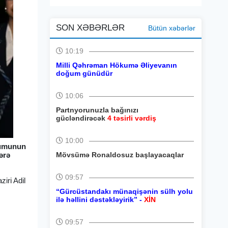
SON XƏBƏRLƏR
Bütün xəbərlər
10:19
Milli Qəhrəman Hökumə Əliyevanın
doğum günüdür
10:06
Partnyorunuzla bağınızı
gücləndirəcək
4 təsirli vərdiş
10:00
rumunun
ərə
Mövsümə Ronaldosuz başlayacaqlar
09:57
iri Adil
“Gürcüstandakı münaqişənin sülh yolu
ilə həllini dəstəkləyirik” -
XİN
09:57