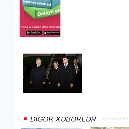
DIGƏR XƏBƏRLƏR