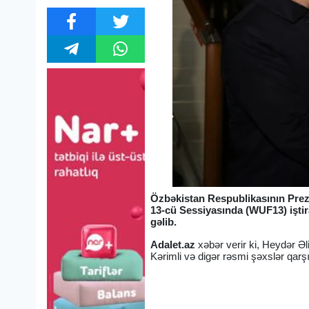
Özbəkistan Respublikasının Pr
13-cü Sessiyasında (WUF13) işti
gəlib.
Adalet.az
xəbər verir ki, Heydər Ə
Kərimli və digər rəsmi şəxslər qarşı