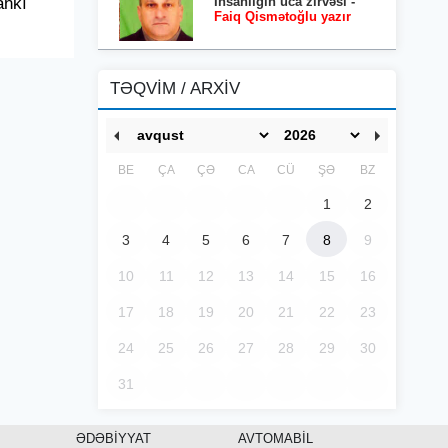
İnsanlığın uca zirvəsi -
ankı
Faiq Qismətoğlu yazır
TƏQVİM / ARXİV
BE
ÇA
ÇƏ
CA
CÜ
ŞƏ
BZ
1
2
3
4
5
6
7
8
9
10
11
12
13
14
15
16
17
18
19
20
21
22
23
24
25
26
27
28
29
30
31
ƏDƏBİYYAT
AVTOMABİL