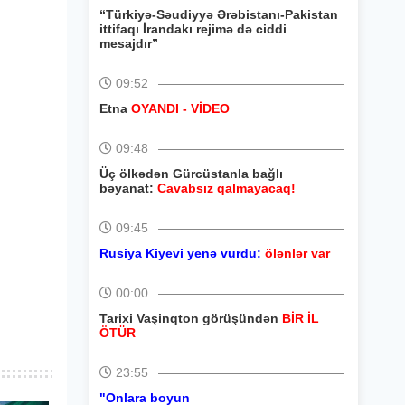
“Türkiyə-Səudiyyə Ərəbistanı-Pakistan
ittifaqı İrandakı rejimə də ciddi
mesajdır”
09:52
Etna
OYANDI - VİDEO
09:48
Üç ölkədən Gürcüstanla bağlı
bəyanat:
Cavabsız qalmayacaq!
09:45
Rusiya Kiyevi yenə vurdu:
ölənlər var
00:00
Tarixi Vaşinqton görüşündən
BİR İL
ÖTÜR
23:55
"Onlara boyun