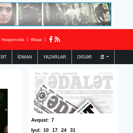
Haqqımızda
Əlaqə
YƏT
İDMAN
YAZARLAR
DIGƏR
Avqust:
7
Iyul:
10
17
24
31