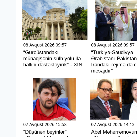
08 Avqust 2026 09:57
08 Avqust 2026 09:57
“Gürcüstandakı
“Türkiyə-Səudiyyə
münaqişənin sülh yolu ilə
Ərəbistanı-Pakistan i
həllini dəstəkləyirik” - XİN
İrandakı rejimə də c
mesajdır”
07 Avqust 2026 15:58
07 Avqust 2026 14:13
"Düşünən beyinlər"
Abel Məhərrəmovun 