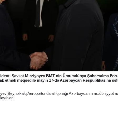
ezidenti Şavkat Mirziyoyev BMT-nin Ümumdünya Şəhərsalma Fo
rak etmək məqsədilə mayın 17-də Azərbaycan Respublikasına səf
liyev Beynəlxalq Aeroportunda ali qonağı Azərbaycanın mədəniyyət naz
layıblar.