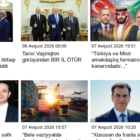
08 Avqust 2026 00:00
07 Avqust 2026 19:51
Tarixi Vaşinqton
“Türkiyə və Misir
ttifaqı
görüşündən BİR İL ÖTÜR
əməkdaşlıq formatın
iddi
kənarındadır...”
07 Avqust 2026 10:57
07 Avqust 2026 10:20
səfir
“Belə vəziyyətdə
“Xüsusən də İranla 