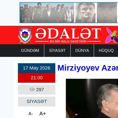
GÜNDƏM
SİYASƏT
DÜNYA
HÜQUQ
Mirziyoyev Azər
17 May 2026
21:00
297
SİYASƏT
A+
A-