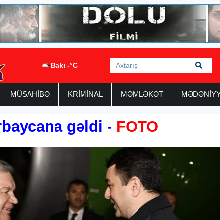
Bakı -°C
MÜSAHİBƏ
KRİMİNAL
MƏMLƏKƏT
MƏDƏNİY
baycana gəldi -
FOTO