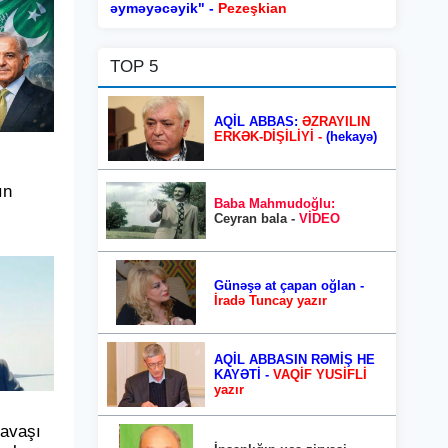
əyməyəcəyik" -
Pezeşkian
TOP 5
AQİL ABBAS:
ƏZRAYILIN
ERKƏK-DİŞİLİYİ -
(hekayə)
ın
Baba Mahmudoğlu:
Ceyran bala -
VİDEO
Günəşə at çapan oğlan -
İradə Tuncay yazır
AQİL ABBASIN RƏMİŞ HE
KAYƏTİ -
VAQİF YUSİFLİ
yazır
savaşı