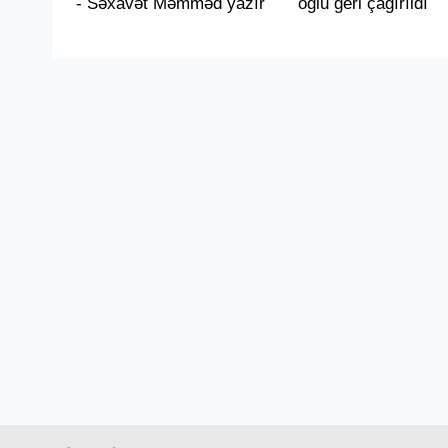
- Səxavət Məmməd yazır
oğlu geri çağırıldı