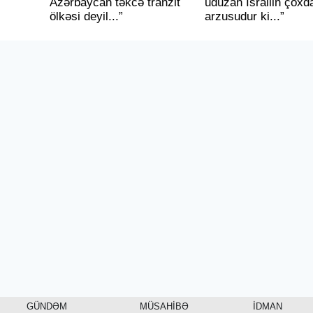
Azərbaycan təkcə tranzit
uduzan İsrailin çoxd
ölkəsi deyil...”
arzusudur ki...”
GÜNDƏM
MÜSAHİBƏ
İDMAN