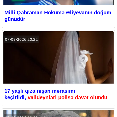
Milli Qəhrəman Hökumə Əliyevanın doğum
günüdür
07-08-2026 20:22
17 yaşlı qıza nişan mərasimi
keçirildi,
valideynləri polisə dəvət olundu