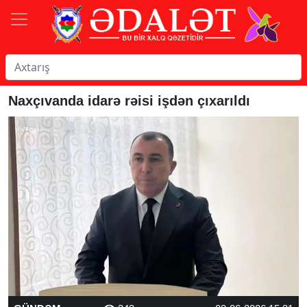
Naxçıvanda idarə rəisi işdən çıxarıldı