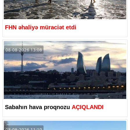
FHN əhaliyə müraciət etdi
08-08-2026 13:08
Sabahın hava proqnozu
AÇIQLANDI
08-08-2026 11:10