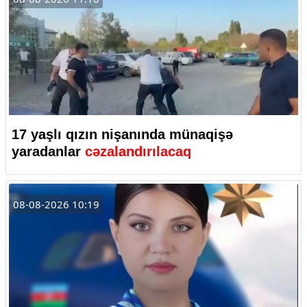
17 yaşlı qızın nişanında münaqişə
yaradanlar
cəzalandırılacaq
08-08-2026 10:19