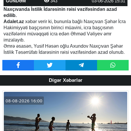
GÜNDƏM
343
03-06-2026 15:31
Naxçıvanda İstilik İdarəsinin rəisi vəzifəsindən azad
edilib.
Adalet.az
xəbər verir ki, bununla bağlı Naxçıvan Şəhər İcra
Hakimiyyəti başçısının birinci müavini, icra başçısının
vəzifələrini müvəqqəti icra edən Əhməd Vəliyev əmr
imzalayıb.
Əmrə əsasən, Yusif Həsən oğlu Axundov Naxçıvan Şəhər
İstilik Təsərrüfatı İdarəsinin rəisi vəzifəsindən azad olunub.
Digər Xəbərlər
08-08-2026 16:00