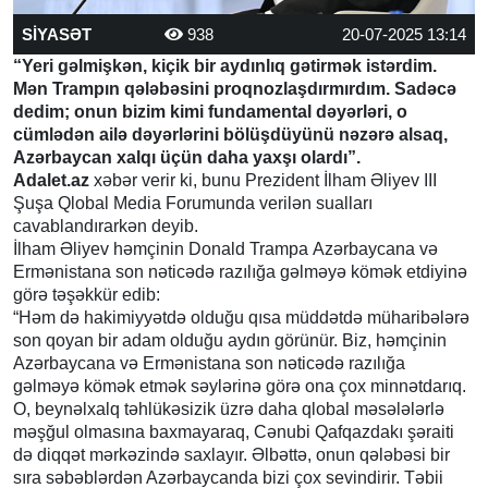
SİYASƏT
938
20-07-2025 13:14
“Yeri gəlmişkən, kiçik bir aydınlıq gətirmək istərdim.
Mən Trampın qələbəsini proqnozlaşdırmırdım. Sadəcə
dedim; onun bizim kimi fundamental dəyərləri, o
cümlədən ailə dəyərlərini bölüşdüyünü nəzərə alsaq,
Azərbaycan xalqı üçün daha yaxşı olardı”.
Adalet.az
xəbər verir ki, bunu Prezident İlham Əliyev III
Şuşa Qlobal Media Forumunda verilən sualları
cavablandırarkən deyib.
İlham Əliyev həmçinin Donald Trampa Azərbaycana və
Ermənistana son nəticədə razılığa gəlməyə kömək etdiyinə
görə təşəkkür edib:
“Həm də hakimiyyətdə olduğu qısa müddətdə müharibələrə
son qoyan bir adam olduğu aydın görünür. Biz, həmçinin
Azərbaycana və Ermənistana son nəticədə razılığa
gəlməyə kömək etmək səylərinə görə ona çox minnətdarıq.
O, beynəlxalq təhlükəsizik üzrə daha qlobal məsələlərlə
məşğul olmasına baxmayaraq, Cənubi Qafqazdakı şəraiti
də diqqət mərkəzində saxlayır. Əlbəttə, onun qələbəsi bir
sıra səbəblərdən Azərbaycanda bizi çox sevindirir. Təbii