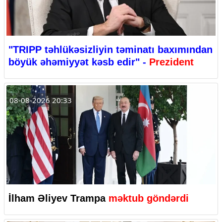
"TRIPP təhlükəsizliyin təminatı baxımından
böyük əhəmiyyət kəsb edir" -
Prezident
08-08-2026 20:33
İlham Əliyev Trampa
məktub göndərdi