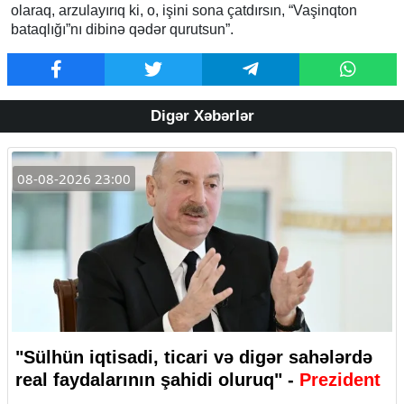
olaraq, arzulayırıq ki, o, işini sona çatdırsın, “Vaşinqton
bataqlığı”nı dibinə qədər qurutsun”.
Digər Xəbərlər
08-08-2026 23:00
"Sülhün iqtisadi, ticari və digər sahələrdə
real faydalarının şahidi oluruq" -
Prezident