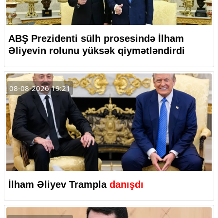
ABŞ Prezidenti sülh prosesində İlham
Əliyevin rolunu yüksək qiymətləndirdi
08-08-2026 19:21
İlham Əliyev Trampla
danışdı