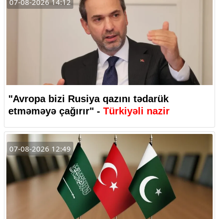
07-08-2026 14:12
"Avropa bizi Rusiya qazını tədarük
etməməyə çağırır" -
Türkiyəli nazir
07-08-2026 12:49