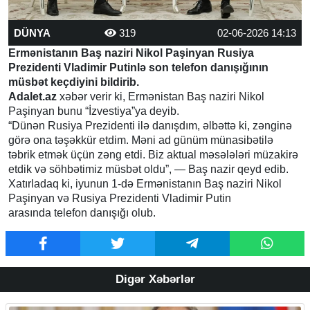
DÜNYA
319
02-06-2026 14:13
Ermənistanın Baş naziri Nikol Paşinyan Rusiya
Prezidenti Vladimir Putinlə son telefon danışığının
müsbət keçdiyini bildirib.
Adalet.az
xəbər verir ki, Ermənistan Baş naziri Nikol
Paşinyan bunu “İzvestiya”ya deyib.
“Dünən Rusiya Prezidenti ilə danışdım, əlbəttə ki, zənginə
görə ona təşəkkür etdim. Məni ad günüm münasibətilə
təbrik etmək üçün zəng etdi. Biz aktual məsələləri müzakirə
etdik və söhbətimiz müsbət oldu”, — Baş nazir qeyd edib.
Xatırladaq ki, iyunun 1-də Ermənistanın Baş naziri Nikol
Paşinyan və Rusiya Prezidenti Vladimir Putin
arasında telefon danışığı olub.
Digər Xəbərlər