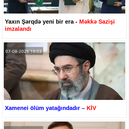
Yaxın Şərqdə yeni bir era -
Məkkə Sazişi
imzalandı
07-08-2026 16:03
Xamenei ölüm yatağındadır –
KİV