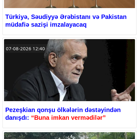
Türkiyə, Səudiyyə Ərəbistanı və Pakistan
müdafiə sazişi imzalayacaq
07-08-2026 12:40
Pezeşkian qonşu ölkələrin dəstəyindən
danışdı:
“Buna imkan vermədilər”