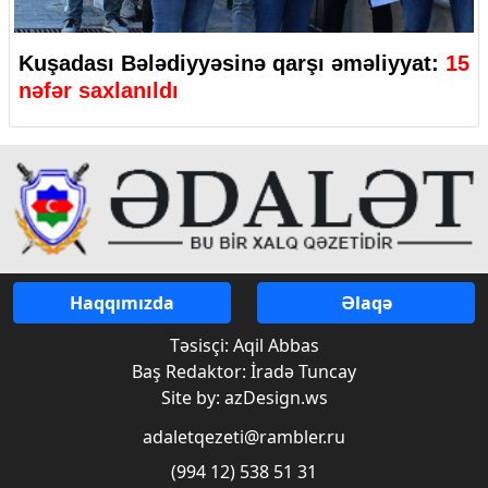
Kuşadası Bələdiyyəsinə qarşı əməliyyat:
15
nəfər saxlanıldı
Haqqımızda
Əlaqə
Təsisçi: Aqil Abbas
Baş Redaktor: İradə Tuncay
Site by: azDesign.ws
adaletqezeti@rambler.ru
(994 12) 538 51 31