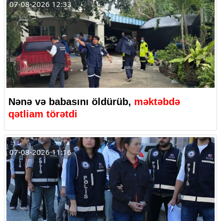
07-08-2026 12:33
Nənə və babasını öldürüb,
məktəbdə
qətliam törətdi
07-08-2026 11:16