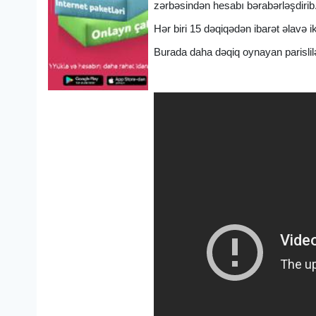
zərbəsindən hesabı bərabərləşdirib
Hər biri 15 dəqiqədən ibarət əlavə 
Burada daha dəqiq oynayan parislilər (