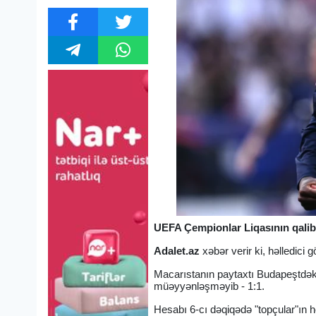
UEFA Çempionlar Liqasının qalib
Adalet.az
xəbər verir ki, həlledici
Macarıstanın paytaxtı Budapeştdək
müəyyənləşməyib - 1:1.
Hesabı 6-cı dəqiqədə "topçular"ın