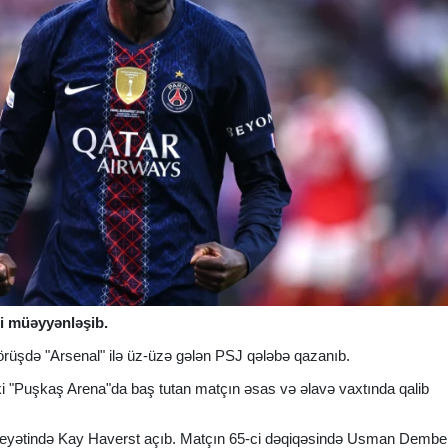
i müəyyənləşib.
 görüşdə "Arsenal" ilə üz-üzə gələn PSJ qələbə qazanıb.
i "Puşkaş Arena"da baş tutan matçın əsas və əlavə vaxtında qalib
 heyətində Kay Haverst açıb. Matçın 65-ci dəqiqəsində Usman Dembel