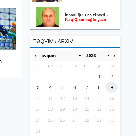
İnsanlığın uca zirvəsi -
Faiq Qismətoğlu yazır
TƏQVİM / ARXİV
n
BE
ÇA
ÇƏ
CA
CÜ
ŞƏ
BZ
1
2
3
4
5
6
7
8
9
10
11
12
13
14
15
16
17
18
19
20
21
22
23
24
25
26
27
28
29
30
31