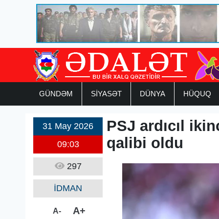
GÜNDƏM
SİYASƏT
DÜNYA
HÜQUQ
PSJ ardıcıl iki
31 May 2026
qalibi oldu
09:03
297
İDMAN
A+
A-