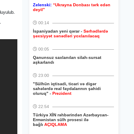
Zelenski:
“Ukrayna Donbası tərk edən
deyil”
duyulub.
.
00:14
İspaniyadan yeni qərar -
Sərhədlərdə
şəxsiyyət sənədləri yoxlanılacaq
00:05
Qanunsuz saxlanılan silah-sursat
aşkarlandı
23:00
"Sülhün iqtisadi, ticari və digər
sahələrdə real faydalarının şahidi
oluruq" -
Prezident
22:54
Türkiyə XİN rəhbərindən Azərbaycan-
Ermənistan sülh prosesi ilə
bağlı
AÇIQLAMA