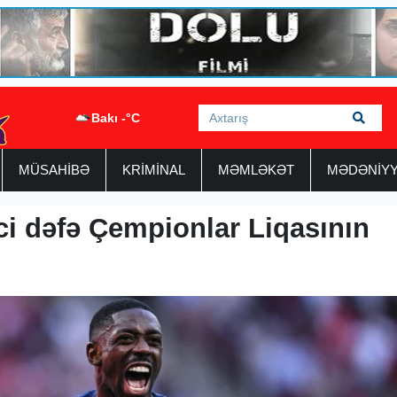
Bakı -°C
MÜSAHİBƏ
KRİMİNAL
MƏMLƏKƏT
MƏDƏNİY
nci dəfə Çempionlar Liqasının