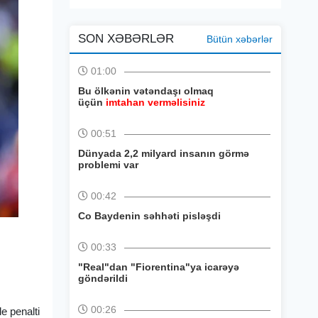
SON XƏBƏRLƏR
Bütün xəbərlər
01:00
Bu ölkənin vətəndaşı olmaq
üçün
imtahan verməlisiniz
00:51
Dünyada 2,2 milyard insanın görmə
problemi var
00:42
Co Baydenin səhhəti pisləşdi
00:33
"Real"dan "Fiorentina"ya icarəyə
göndərildi
00:26
e penalti