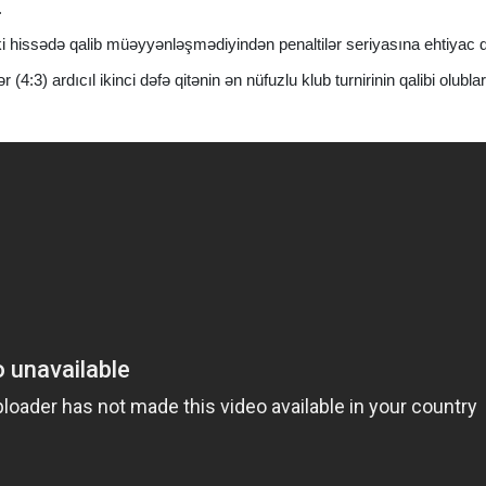
.
iki hissədə qalib müəyyənləşmədiyindən penaltilər seriyasına ehtiyac 
4:3) ardıcıl ikinci dəfə qitənin ən nüfuzlu klub turnirinin qalibi olublar