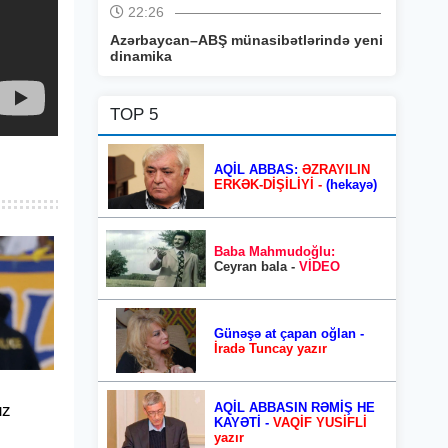
22:26
Azərbaycan–ABŞ münasibətlərində yeni
dinamika
TOP 5
AQİL ABBAS:
ƏZRAYILIN
ERKƏK-DİŞİLİYİ -
(hekayə)
Baba Mahmudoğlu:
Ceyran bala -
VİDEO
Günəşə at çapan oğlan -
İradə Tuncay yazır
AQİL ABBASIN RƏMİŞ HE
uz
KAYƏTİ -
VAQİF YUSİFLİ
yazır