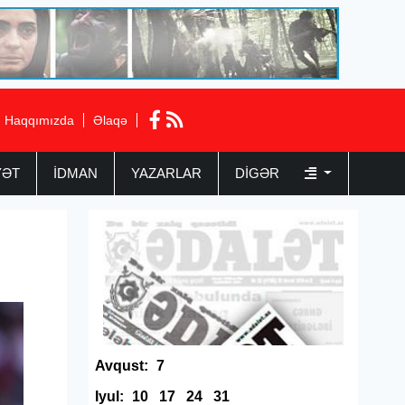
Haqqımızda
Əlaqə
YƏT
İDMAN
YAZARLAR
DIGƏR
Avqust:
7
Iyul:
10
17
24
31