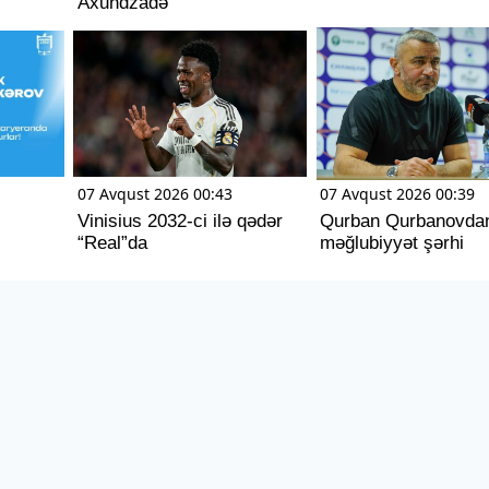
Axundzadə
07 Avqust 2026 00:43
07 Avqust 2026 00:39
Vinisius 2032-ci ilə qədər
Qurban Qurbanovda
“Real”da
məğlubiyyət şərhi