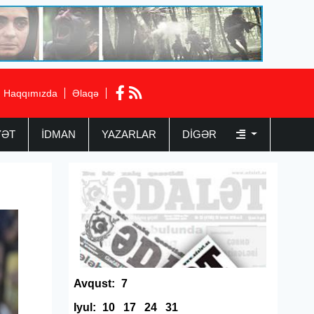
Haqqımızda
Əlaqə
YƏT
İDMAN
YAZARLAR
DIGƏR
Avqust:
7
Iyul:
10
17
24
31