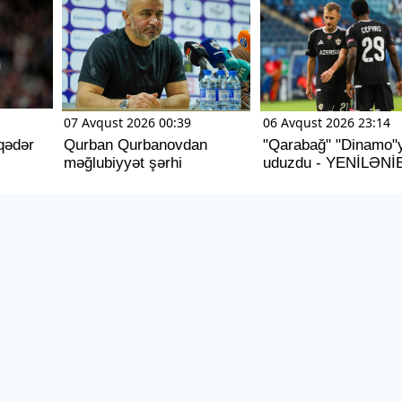
07 Avqust 2026 00:39
06 Avqust 2026 23:14
 qədər
Qurban Qurbanovdan
"Qarabağ" "Dinamo"
məğlubiyyət şərhi
uduzdu - YENİLƏNİ