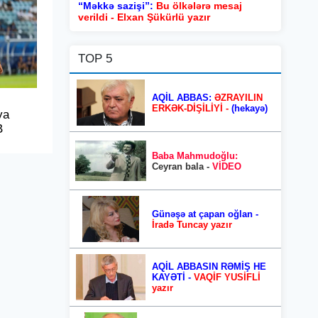
“Məkkə sazişi”:
Bu ölkələrə mesaj
verildi - Elxan Şükürlü yazır
TOP 5
AQİL ABBAS:
ƏZRAYILIN
ERKƏK-DİŞİLİYİ -
(hekayə)
ya
B
Baba Mahmudoğlu:
Ceyran bala -
VİDEO
Günəşə at çapan oğlan -
İradə Tuncay yazır
AQİL ABBASIN RƏMİŞ HE
KAYƏTİ -
VAQİF YUSİFLİ
yazır