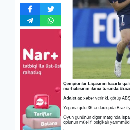
Çempionlar Liqasının hazırkı qal
mərhələsinin ikinci turunda Braz
Adalet.az
xəbər verir ki, görüş ABŞ
Yeganə qolu 36-cı dəqiqədə Brazil
Oyun gününün digər matçında İspani
qolunun müəllifi belçikalı yarımmüda