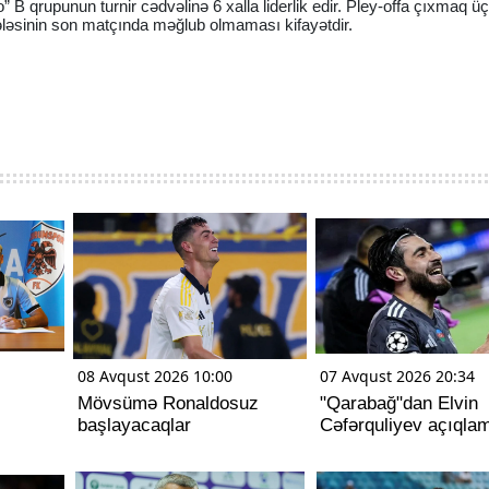
o” B qrupunun turnir cədvəlinə 6 xalla liderlik edir. Pley-offa çıxmaq ü
ləsinin son matçında məğlub olmaması kifayətdir.
08 Avqust 2026 10:00
07 Avqust 2026 20:34
Mövsümə Ronaldosuz
"Qarabağ"dan Elvin
başlayacaqlar
Cəfərquliyev açıqla