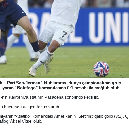
ibi “Pari Sen-Jermen” klublararası dünya çempionatının qrup
iliyanın “Botafoqo” komandasına 0:1 hesabı ilə məğlub olub.
-nin Kaliforniya ştatının Pasadena şəhərində keçirilib.
iya hücumçusu İqor Jezus vurub.
yanın “Atletiko” komandası Amerikanın “Sietl”inə qalib gəlib (3:1). 
fiəçi Aksel Vitsel olub.