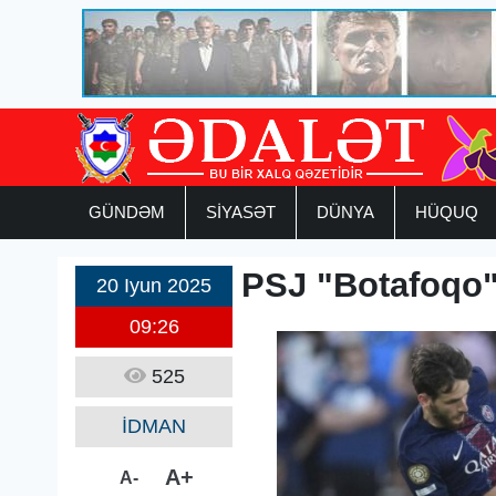
GÜNDƏM
SİYASƏT
DÜNYA
HÜQUQ
PSJ "Botafoqo
20 Iyun 2025
09:26
525
İDMAN
A+
A-