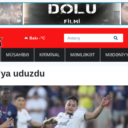
Bakı -°C
MÜSAHİBƏ
KRİMİNAL
MƏMLƏKƏT
MƏDƏNİY
"ya uduzdu