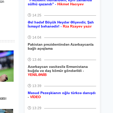
“Prezident müharibəni, eyni zamanda
çün
sülhü qazandı” -
Hikmət Hacıyev
14:25
Əsl hədəf Böyük Heydər Əliyevdir, Şah
İsmayıl bəhanədir! -
Rza Rzayev yazır
14:04
Pakistan prezidentindən Azərbaycanla
bağlı açıqlama
13:46
Azərbaycan vasitəsilə Ermənistana
buğda və daş kömür göndərildi -
YENİLƏNİB
13:39
Məsud Pezeşkianın oğlu türkcə danışdı
-
VİDEO
ması
13:29