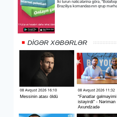
İki turun nəticələrinə görə, “Botafoq
Braziliya komandasının qrup mərhə
DIGƏR XƏBƏRLƏR
08 Avqust 2026 16:10
08 Avqust 2026 11:32
Messinin atası öldü
“Fanatlar gəlməyimi
istəyirdi” - Nəriman
Axundzadə