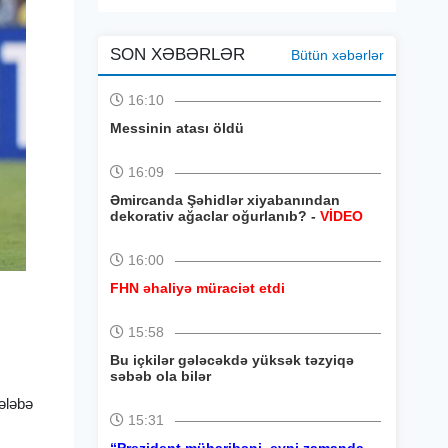
SON XƏBƏRLƏR
Bütün xəbərlər
16:10
Messinin atası öldü
16:09
Əmircanda Şəhidlər xiyabanından
dekorativ ağaclar oğurlanıb? -
VİDEO
16:00
FHN əhaliyə müraciət etdi
15:58
Bu içkilər gələcəkdə yüksək təzyiqə
səbəb ola bilər
Qələbə
15:31