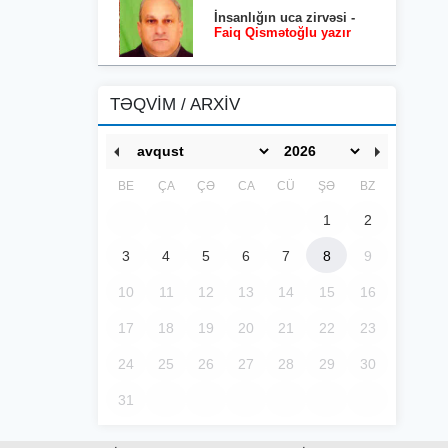
İnsanlığın uca zirvəsi -
Faiq Qismətoğlu yazır
TƏQVİM / ARXİV
BE
ÇA
ÇƏ
CA
CÜ
ŞƏ
BZ
1
2
3
4
5
6
7
8
9
10
11
12
13
14
15
16
17
18
19
20
21
22
23
24
25
26
27
28
29
30
31