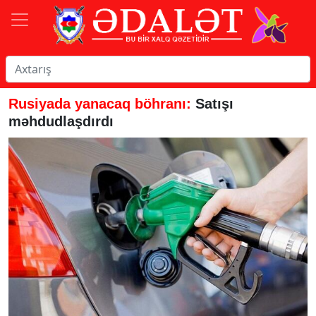
Rusiyada yanacaq böhranı:
Satışı
məhdudlaşdırdı