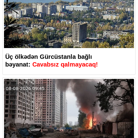
Üç ölkədən Gürcüstanla bağlı
bəyanat:
Cavabsız qalmayacaq!
08-08-2026 09:45