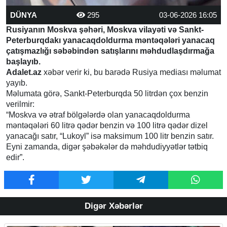
DÜNYA
295
03-06-2026 16:05
Rusiyanın Moskva şəhəri, Moskva vilayəti və Sankt-
Peterburqdakı yanacaqdoldurma məntəqələri yanacaq
çatışmazlığı səbəbindən satışlarını məhdudlaşdırmağa
başlayıb.
Adalet.az
xəbər verir ki, bu barədə Rusiya mediası məlumat
yayıb.
Məlumata görə, Sankt-Peterburqda 50 litrdən çox benzin
verilmir:
“Moskva və ətraf bölgələrdə olan yanacaqdoldurma
məntəqələri 60 litrə qədər benzin və 100 litrə qədər dizel
yanacağı satır, “Lukoyl” isə maksimum 100 litr benzin satır.
Eyni zamanda, digər şəbəkələr də məhdudiyyətlər tətbiq
edir”.
Digər Xəbərlər