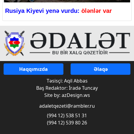
Rusiya Kiyevi yenə vurdu:
ölənlər var
Haqqımızda
Əlaqə
Təsisçi: Aqil Abbas
Baş Redaktor: İradə Tuncay
Site by: azDesign.ws
adaletqezeti@rambler.ru
(994 12) 538 51 31
(994 12) 539 80 26