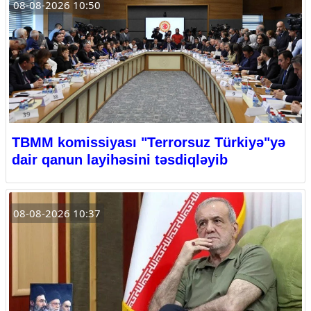
08-08-2026 10:50
TBMM komissiyası "Terrorsuz Türkiyə"yə
dair qanun layihəsini təsdiqləyib
08-08-2026 10:37