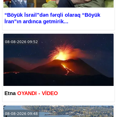
“Böyük İsrail”dən fərqli olaraq “Böyük
İran”ın ardınca getmirik...
08-08-2026 09:52
Etna
OYANDI - VİDEO
08-08-2026 09:48