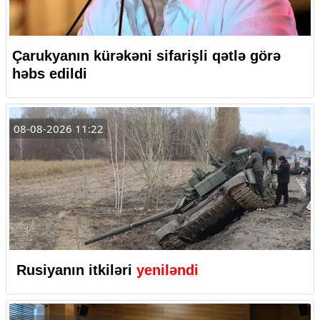
Çarukyanın kürəkəni sifarişli qətlə görə
həbs edildi
08-08-2026 11:22
Rusiyanın itkiləri
yeniləndi